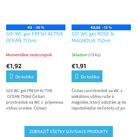
€3
–36 %
€2,22
–13 %
GO! WC gel FRESH ACTIVE
GO! WC gel ROSE &
OCEÁN 750ml
MAGNOLIA 750ml
Momentálne nedostupné
Skladom
(>5 ks)
€1,92
€1,91
Do košíka
Do košíka
GO! WC gel FRESH ACTIVE
Čistiaci prostriedok na WC s
OCEÁN 750ml Čistiaci
unikátnou vôňou ruže a
prostriedok na WC s príjemnou
magnólie, ktorý odstráni aj tie
vôňou oceánu. Čistiaci
najodolnejšie nečistoty už po
prostriedok ktorý odstráni aj tie
prvom nanesení. Odstraňuje
najodolnejšie nečistoty už po...
vodný kamen, baktérie z
vnútorných...
ZOBRAZIŤ VŠETKY SÚVISIACE PRODUKTY