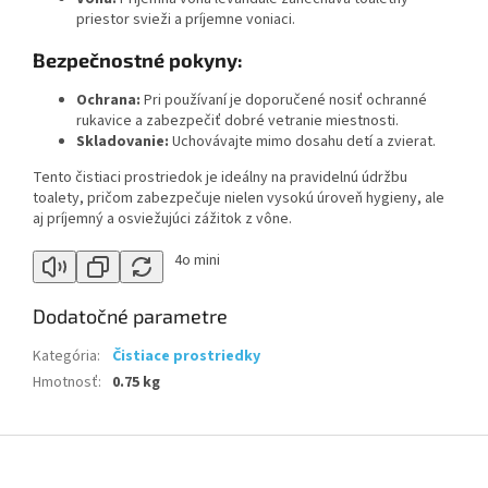
priestor svieži a príjemne voniaci.
Bezpečnostné pokyny:
Ochrana:
Pri používaní je doporučené nosiť ochranné
rukavice a zabezpečiť dobré vetranie miestnosti.
Skladovanie:
Uchovávajte mimo dosahu detí a zvierat.
Tento čistiaci prostriedok je ideálny na pravidelnú údržbu
toalety, pričom zabezpečuje nielen vysokú úroveň hygieny, ale
aj príjemný a osviežujúci zážitok z vône.
4o mini
Dodatočné parametre
Kategória
:
Čistiace prostriedky
Hmotnosť
:
0.75 kg
Z
á