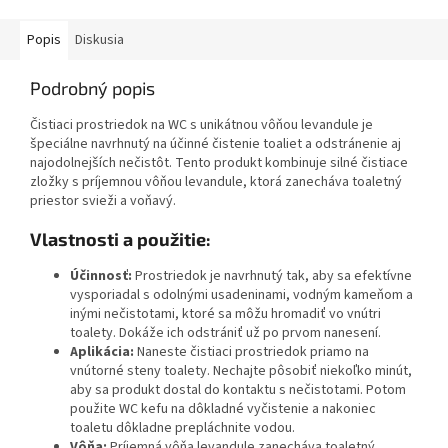
Popis
Diskusia
Podrobný popis
Čistiaci prostriedok na WC s unikátnou vôňou levandule je
špeciálne navrhnutý na účinné čistenie toaliet a odstránenie aj
najodolnejších nečistôt. Tento produkt kombinuje silné čistiace
zložky s príjemnou vôňou levandule, ktorá zanecháva toaletný
priestor svieži a voňavý.
Vlastnosti a použitie:
Účinnosť:
Prostriedok je navrhnutý tak, aby sa efektívne
vysporiadal s odolnými usadeninami, vodným kameňom a
inými nečistotami, ktoré sa môžu hromadiť vo vnútri
toalety. Dokáže ich odstrániť už po prvom nanesení.
Aplikácia:
Naneste čistiaci prostriedok priamo na
vnútorné steny toalety. Nechajte pôsobiť niekoľko minút,
aby sa produkt dostal do kontaktu s nečistotami. Potom
použite WC kefu na dôkladné vyčistenie a nakoniec
toaletu dôkladne prepláchnite vodou.
Vôňa:
Príjemná vôňa levandule zanecháva toaletný