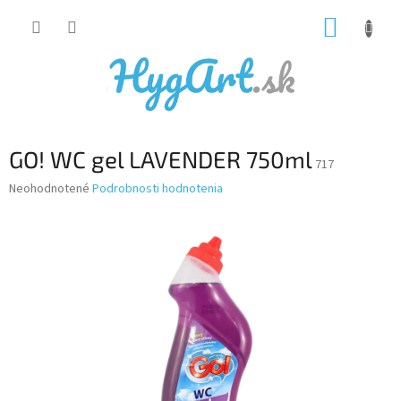
Prejsť
NÁKUP
na
obsah
KOŠÍK
GO! WC gel LAVENDER 750ml
717
Priemerné
Neohodnotené
Podrobnosti hodnotenia
hodnotenie
produktu
je
0,0
z
5
hviezdičiek.