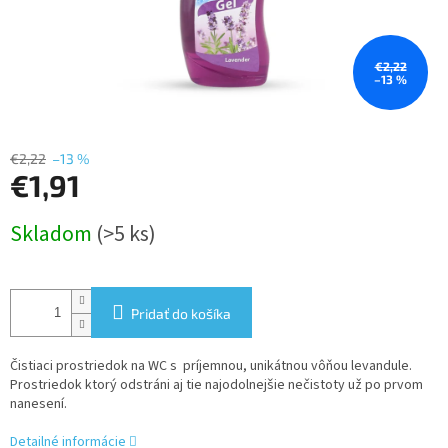
€2,22
–13 %
€2,22
–13 %
€1,91
Jednotková
Skladom
(>5 ks)
cena:
Pridať do košíka
Čistiaci prostriedok na WC s príjemnou, unikátnou vôňou levandule.
Prostriedok ktorý odstráni aj tie najodolnejšie nečistoty už po prvom
nanesení.
Detailné informácie