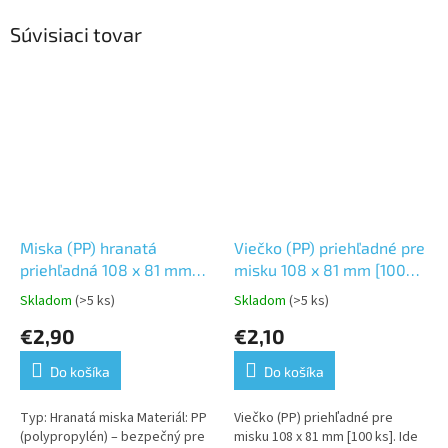
Súvisiaci tovar
Miska (PP) hranatá
Viečko (PP) priehľadné pre
priehľadná 108 x 81 mm
misku 108 x 81 mm [100
200ml [100 ks]
ks]
Skladom
(>5 ks)
Skladom
(>5 ks)
Priemerné
Priemerné
hodnotenie
hodnotenie
€2,90
€2,10
produktu
produktu
je
je
Do košíka
Do košíka
5,0
5,0
z
z
5
5
Typ: Hranatá miska Materiál: PP
Viečko (PP) priehľadné pre
hviezdičiek.
hviezdičiek.
(polypropylén) – bezpečný pre
misku 108 x 81 mm [100 ks]. Ide