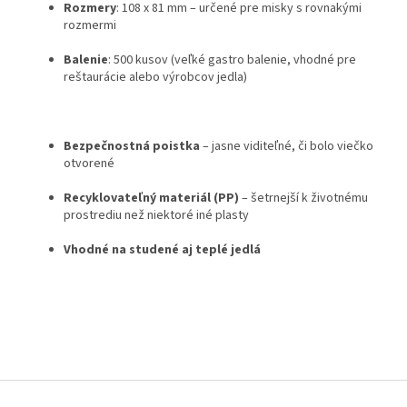
Rozmery
: 108 x 81 mm – určené pre misky s rovnakými
rozmermi
Balenie
: 500 kusov (veľké gastro balenie, vhodné pre
reštaurácie alebo výrobcov jedla)
Bezpečnostná poistka
– jasne viditeľné, či bolo viečko
otvorené
Recyklovateľný materiál (PP)
– šetrnejší k životnému
prostrediu než niektoré iné plasty
Vhodné na studené aj teplé jedlá
Z