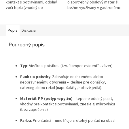
kontakt s potravinami, odolný
o spotrebný obalový materiál,
voči teplu (vhodný do
bežne využívaný v gastronómii
mikrovlnky), recyklovateľný
– napríklad pri balení šalátov,
Rozmery: 108 x 81 mm...
jedál so sebou, alebo...
Popis
Diskusia
Podrobný popis
Typ
: Viečko s poistkou (tzv. "tamper-evident" uzáver)
Funkcia poistky
: Zabraňuje nechcenému alebo
neoprávnenému otvoreniu – ideálne pre donášky,
catering alebo retail (napr. šaláty, hotové jedlá).
Materiál
:
PP (polypropylén)
– tepelne odolný plast,
vhodný pre kontakt s potravinami, znesie aj mikrovlnku
(bez zapečenia)
Farba
: Priehľadná – umožňuje zreteľný pohľad na obsah