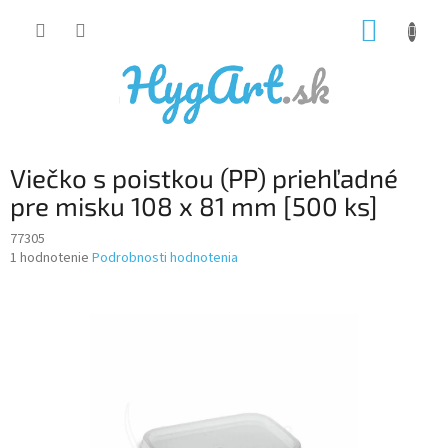
Prejsť
NÁKUP
na
obsah
KOŠÍK
Viečko s poistkou (PP) priehľadné
pre misku 108 x 81 mm [500 ks]
77305
Priemerné
1 hodnotenie
Podrobnosti hodnotenia
hodnotenie
produktu
je
5,0
z
5
hviezdičiek.