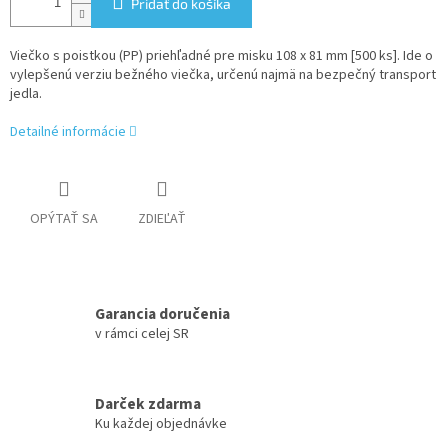
Pridať do košíka
Viečko s poistkou (PP) priehľadné pre misku 108 x 81 mm [500 ks]. Ide o
vylepšenú verziu bežného viečka, určenú najmä na bezpečný transport
jedla.
Detailné informácie
OPÝTAŤ SA
ZDIEĽAŤ
Garancia doručenia
v rámci celej SR
Darček zdarma
Ku každej objednávke