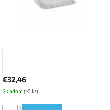
€32,46
Jednotková
Skladom
(>5 ks)
cena: