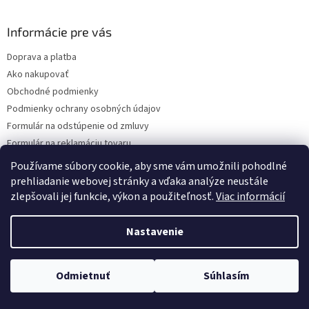
á
p
ä
Informácie pre vás
t
Doprava a platba
i
Ako nakupovať
e
Obchodné podmienky
Podmienky ochrany osobných údajov
Formulár na odstúpenie od zmluvy
Formulár na reklamáciu tovaru
Kontakty
Používame súbory cookie, aby sme vám umožnili pohodlné
prehliadanie webovej stránky a vďaka analýze neustále
zlepšovali jej funkcie, výkon a použiteľnosť.
Viac informácií
Vytvoril Shoptet
Nastavenie
Copyright 2026
www.hygart.sk
. Všetky práva vyhradené.
Upraviť
Odmietnuť
Súhlasím
nastavenie cookies