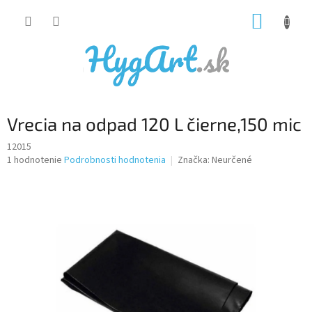
Prejsť
NÁKUP
na
obsah
KOŠÍK
Vrecia na odpad 120 L čierne,150 mic
12015
Priemerné
1 hodnotenie
Podrobnosti hodnotenia
Značka:
Neurčené
hodnotenie
produktu
je
5,0
z
5
hviezdičiek.