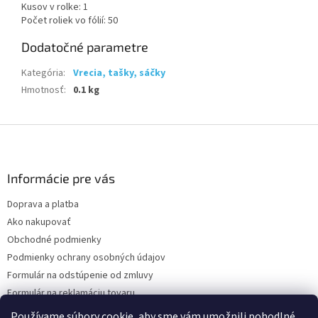
Kusov v rolke: 1
Počet roliek vo fólií: 50
Dodatočné parametre
Kategória
:
Vrecia, tašky, sáčky
Hmotnosť
:
0.1 kg
Z
á
p
ä
Informácie pre vás
t
Doprava a platba
i
Ako nakupovať
e
Obchodné podmienky
Podmienky ochrany osobných údajov
Formulár na odstúpenie od zmluvy
Formulár na reklamáciu tovaru
Kontakty
Používame súbory cookie, aby sme vám umožnili pohodlné