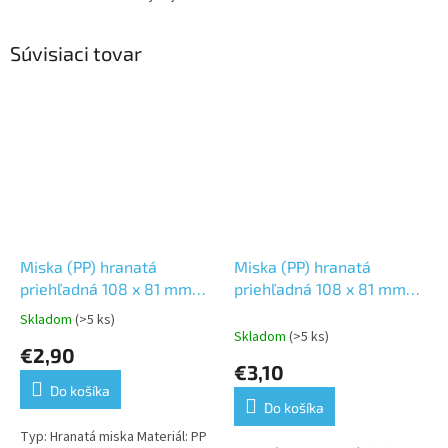
Súvisiaci tovar
Miska (PP) hranatá
Miska (PP) hranatá
priehľadná 108 x 81 mm
priehľadná 108 x 81 mm
200ml [100 ks]
250ml [100 ks]
Skladom
(>5 ks)
Priemerné
Skladom
(>5 ks)
hodnotenie
€2,90
produktu
€3,10
je
Do košíka
5,0
Do košíka
z
5
Typ: Hranatá miska Materiál: PP