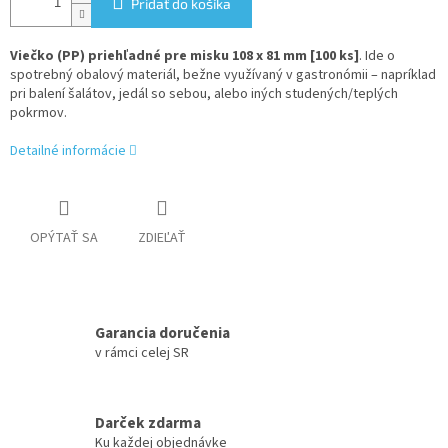
Pridať do košíka
Viečko (PP) priehľadné pre misku 108 x 81 mm [100 ks]
. Ide o
spotrebný obalový materiál, bežne využívaný v gastronómii – napríklad
pri balení šalátov, jedál so sebou, alebo iných studených/teplých
pokrmov.
Detailné informácie
OPÝTAŤ SA
ZDIEĽAŤ
Garancia doručenia
v rámci celej SR
Darček zdarma
Ku každej objednávke