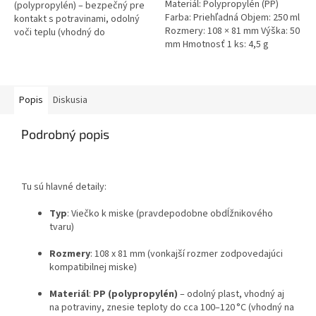
Materiál: Polypropylén (PP)
hviezdičiek.
(polypropylén) – bezpečný pre
Farba: Priehľadná Objem: 250 ml
kontakt s potravinami, odolný
Rozmery: 108 × 81 mm Výška: 50
voči teplu (vhodný do
mm Hmotnosť 1 ks: 4,5 g
mikrovlnky), recyklovateľný
Rozmery: 108 x 81 mm...
Popis
Diskusia
Podrobný popis
Tu sú hlavné detaily:
Typ
: Viečko k miske (pravdepodobne obdĺžnikového
tvaru)
Rozmery
: 108 x 81 mm (vonkajší rozmer zodpovedajúci
kompatibilnej miske)
Materiál
:
PP (polypropylén)
– odolný plast, vhodný aj
na potraviny, znesie teploty do cca 100–120 °C (vhodný na