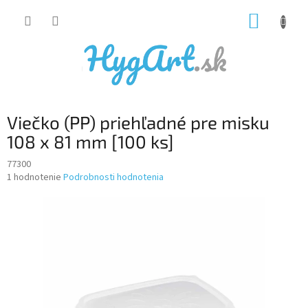
Prejsť
NÁKUP
na
obsah
KOŠÍK
Viečko (PP) priehľadné pre misku
108 x 81 mm [100 ks]
77300
Priemerné
1 hodnotenie
Podrobnosti hodnotenia
hodnotenie
produktu
je
5,0
z
5
hviezdičiek.