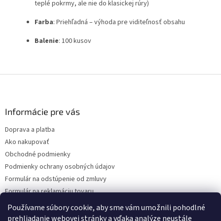
teplé pokrmy, ale nie do klasickej rúry)
Farba
: Priehľadná – výhoda pre viditeľnosť obsahu
Balenie
: 100 kusov
Z
á
p
ä
Informácie pre vás
t
Doprava a platba
i
Ako nakupovať
e
Obchodné podmienky
Podmienky ochrany osobných údajov
Formulár na odstúpenie od zmluvy
Formulár na reklamáciu tovaru
Kontakty
Používame súbory cookie, aby sme vám umožnili pohodlné
prehliadanie webovej stránky a vďaka analýze neustále