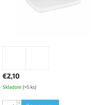
€2,10
Jednotková
Skladom
(>5 ks)
cena: