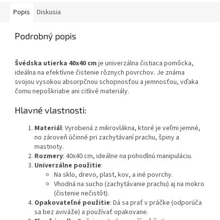
handričku,...
Popis
Diskusia
Podrobný popis
Švédska utierka 40x40 cm
je univerzálna čistiaca pomôcka,
ideálna na efektívne čistenie rôznych povrchov. Je známa
svojou vysokou absorpčnou schopnosťou a jemnosťou, vďaka
čomu nepoškriabe ani citlivé materiály.
Hlavné vlastnosti:
Materiál
: Vyrobená z mikrovlákna, ktoré je veľmi jemné,
no zároveň účinné pri zachytávaní prachu, špiny a
mastnoty.
Rozmery
: 40x40 cm, ideálne na pohodlnú manipuláciu.
Univerzálne použitie
:
Na sklo, drevo, plast, kov, a iné povrchy.
Vhodná na sucho (zachytávanie prachu) aj na mokro
(čistenie nečistôt).
Opakovateľné použitie
: Dá sa prať v práčke (odporúča
sa bez aviváže) a používať opakovane.