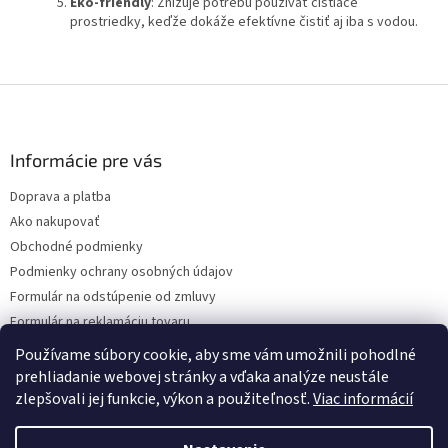
Eko-friendly
: Znižuje potrebu používať čistiace
prostriedky, keďže dokáže efektívne čistiť aj iba s vodou.
Z
á
p
ä
Informácie pre vás
t
Doprava a platba
i
Ako nakupovať
e
Obchodné podmienky
Podmienky ochrany osobných údajov
Formulár na odstúpenie od zmluvy
Formulár na reklamáciu tovaru
Kontakty
Používame súbory cookie, aby sme vám umožnili pohodlné
prehliadanie webovej stránky a vďaka analýze neustále
zlepšovali jej funkcie, výkon a použiteľnosť.
Viac informácií
Vytvoril Shoptet