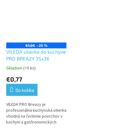
€1,05
–26 %
VILEDA utierka do kuchyne
PRO BREAZY 35x36
Skladom
(>5 ks)
Priemerné
hodnotenie
€0,77
produktu
je
Do košíka
5,0
z
5
VILEDA PRO Breazy je
hviezdičiek.
profesionálna kuchynská utierka
vhodná na čistenie povrchov v
kuchyni a gastronomických
zariadeniach. Ide o opakovane
použiteľnú, vysokokvalitnú