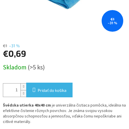
€1
–31 %
€1
–31 %
€0,69
Jednotková
Skladom
(>5 ks)
cena:
Pridať do košíka
Švédska utierka 40x40 cm
je univerzálna čistiaca pomôcka, ideálna na
efektívne čistenie rôznych povrchov. Je známa svojou vysokou
absorpčnou schopnosťou a jemnosťou, vďaka čomu nepoškriabe ani
citlivé materiály.