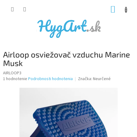
Prejsť
NÁKUP
na
obsah
KOŠÍK
Airloop osviežovač vzduchu Marine
Musk
AIRLOOP3
Priemerné
1 hodnotenie
Podrobnosti hodnotenia
Značka:
Neurčené
hodnotenie
produktu
je
5,0
z
5
hviezdičiek.