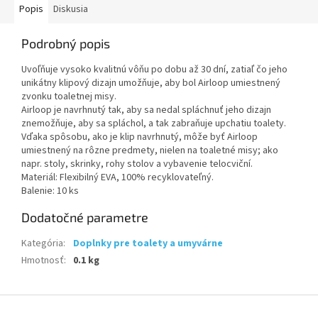
Popis
Diskusia
Podrobný popis
Uvoľňuje vysoko kvalitnú vôňu po dobu až 30 dní, zatiaľ čo jeho
unikátny klipový dizajn umožňuje, aby bol Airloop umiestnený
zvonku toaletnej misy.
Airloop je navrhnutý tak, aby sa nedal spláchnuť jeho dizajn
znemožňuje, aby sa spláchol, a tak zabraňuje upchatiu toalety.
Vďaka spôsobu, ako je klip navrhnutý, môže byť Airloop
umiestnený na rôzne predmety, nielen na toaletné misy; ako
napr. stoly, skrinky, rohy stolov a vybavenie telocviční.
Materiál: Flexibilný EVA, 100% recyklovateľný.
Balenie: 10 ks
Dodatočné parametre
Kategória
:
Doplnky pre toalety a umyvárne
Hmotnosť
:
0.1 kg
Z
á