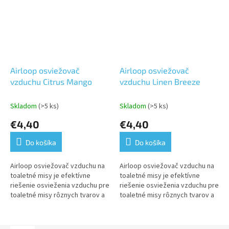
Airloop osviežovač
Airloop osviežovač
vzduchu Citrus Mango
vzduchu Linen Breeze
Skladom
(>5 ks)
Skladom
(>5 ks)
€4,40
€4,40
Do košíka
Do košíka
Airloop osviežovač vzduchu na
Airloop osviežovač vzduchu na
toaletné misy je efektívne
toaletné misy je efektívne
riešenie osvieženia vzduchu pre
riešenie osvieženia vzduchu pre
toaletné misy rôznych tvarov a
toaletné misy rôznych tvarov a
veľkostí. Citrus Mango je ovocný
veľkostí. Linen Breeze je vôňa
kokteil s citrusovou...
čistej bielizne, ktorá...