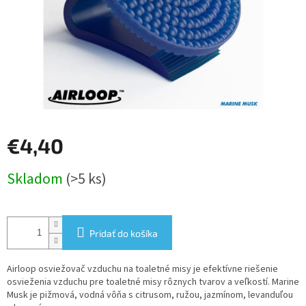
€4,40
Jednotková
Skladom
(>5 ks)
cena:
Pridať do košíka
Airloop osviežovač vzduchu na toaletné misy je efektívne riešenie
osvieženia vzduchu pre toaletné misy rôznych tvarov a veľkostí. Marine
Musk je pižmová, vodná vôňa s citrusom, ružou, jazmínom, levanduľou