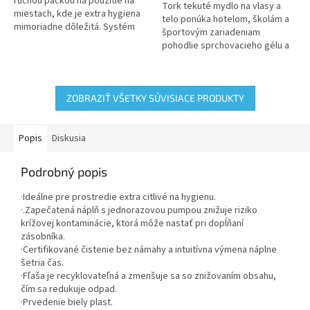
hviezdičiek.
hviezdičiek.
ručnou páčkou na použitie na
Tork tekuté mydlo na vlasy a
miestach, kde je extra hygiena
telo ponúka hotelom, školám a
mimoriadne dôležitá. Systém
športovým zariadeniam
ponúka rýchle a jednoduché
pohodlie sprchovacieho gélu a
dopĺňanie dokázané...
šampónu v jednom efektívnom
balení
ZOBRAZIŤ VŠETKY SÚVISIACE PRODUKTY
Popis
Diskusia
Podrobný popis
·Ideálne pre prostredie extra citlivé na hygienu.
·.Zapečatená náplň s jednorazovou pumpou znižuje riziko
krížovej kontaminácie, ktorá môže nastať pri dopĺňaní
zásobníka.
·Certifikované čistenie bez námahy a intuitívna výmena náplne
šetria čas.
·Fľaša je recyklovateľná a zmenšuje sa so znižovaním obsahu,
čím sa redukuje odpad.
·Prvedenie biely plast.