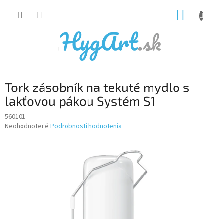
Prejsť
NÁKUP
na
obsah
KOŠÍK
Tork zásobník na tekuté mydlo s
lakťovou pákou Systém S1
560101
Priemerné
Neohodnotené
Podrobnosti hodnotenia
hodnotenie
produktu
je
0,0
z
5
hviezdičiek.