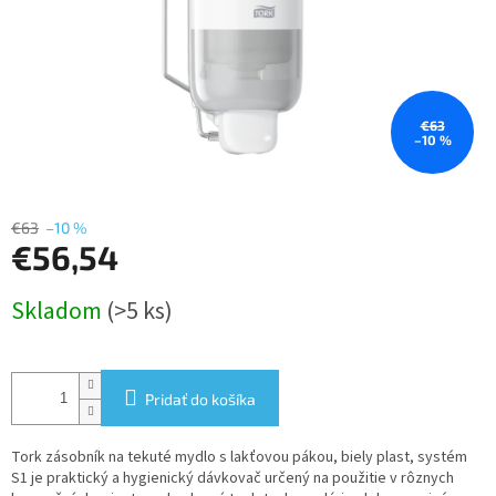
€63
–10 %
€63
–10 %
€56,54
Jednotková
Skladom
(>5 ks)
cena:
Pridať do košíka
Tork zásobník na tekuté mydlo s lakťovou pákou, biely plast, systém
S1 je praktický a hygienický dávkovač určený na použitie v rôznych