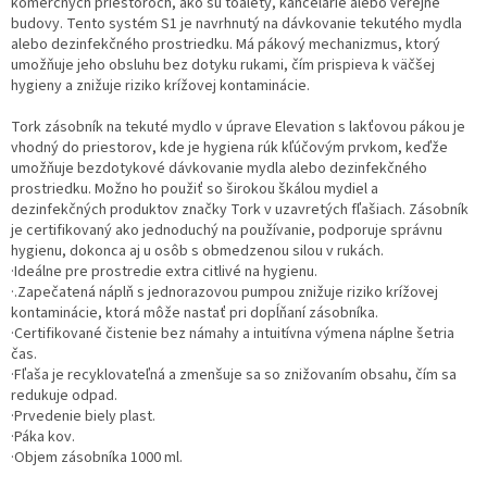
komerčných priestoroch, ako sú toalety, kancelárie alebo verejné
budovy. Tento systém S1 je navrhnutý na dávkovanie tekutého mydla
alebo dezinfekčného prostriedku. Má pákový mechanizmus, ktorý
umožňuje jeho obsluhu bez dotyku rukami, čím prispieva k väčšej
hygieny a znižuje riziko krížovej kontaminácie.
Tork zásobník na tekuté mydlo v úprave Elevation s lakťovou pákou je
vhodný do priestorov, kde je hygiena rúk kľúčovým prvkom, keďže
umožňuje bezdotykové dávkovanie mydla alebo dezinfekčného
prostriedku. Možno ho použiť so širokou škálou mydiel a
dezinfekčných produktov značky Tork v uzavretých fľašiach. Zásobník
je certifikovaný ako jednoduchý na používanie, podporuje správnu
hygienu, dokonca aj u osôb s obmedzenou silou v rukách.
·Ideálne pre prostredie extra citlivé na hygienu.
·.Zapečatená náplň s jednorazovou pumpou znižuje riziko krížovej
kontaminácie, ktorá môže nastať pri dopĺňaní zásobníka.
·Certifikované čistenie bez námahy a intuitívna výmena náplne šetria
čas.
·Fľaša je recyklovateľná a zmenšuje sa so znižovaním obsahu, čím sa
redukuje odpad.
·Prvedenie biely plast.
·Páka kov.
·Objem zásobníka 1000 ml.