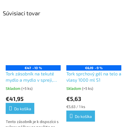
Súvisiaci tovar
€47
–10 %
€6,19
–9 %
Tork zásobník na tekuté
Tork sprchový gél na telo a
mydlo a mydlo v spreji,
vlasy 1000 ml S1
biely plast, systém S1,S11
Skladom
(>5 ks)
Skladom
(>5 ks)
Priemerné
Priemerné
hodnotenie
hodnotenie
€41,95
€5,63
produktu
produktu
je
je
Jednotková
€5,63 / 1 ks
Do košíka
5,0
5,0
cena:
z
z
Do košíka
5
5
Tento zásobník je k dispozícii s