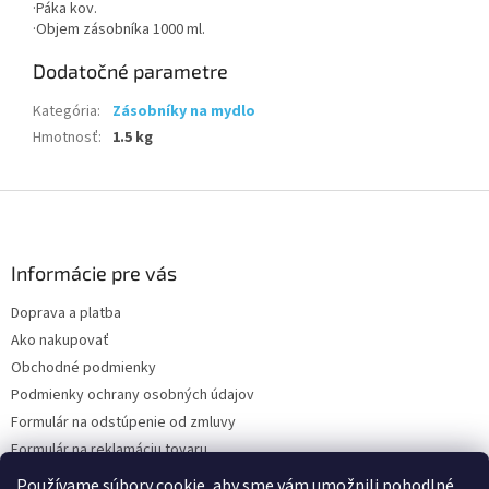
·Páka kov.
·Objem zásobníka 1000 ml.
Dodatočné parametre
Kategória
:
Zásobníky na mydlo
Hmotnosť
:
1.5 kg
Z
á
p
ä
Informácie pre vás
t
Doprava a platba
i
Ako nakupovať
e
Obchodné podmienky
Podmienky ochrany osobných údajov
Formulár na odstúpenie od zmluvy
Formulár na reklamáciu tovaru
Kontakty
Používame súbory cookie, aby sme vám umožnili pohodlné