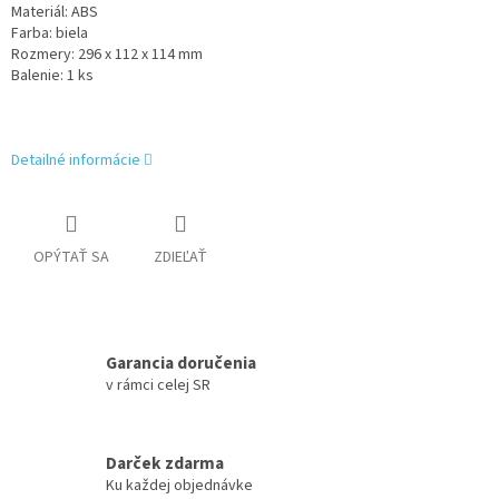
Materiál: ABS
Farba: biela
Rozmery: 296 x 112 x 114 mm
Balenie: 1 ks
Detailné informácie
OPÝTAŤ SA
ZDIEĽAŤ
Garancia doručenia
v rámci celej SR
Darček zdarma
Ku každej objednávke