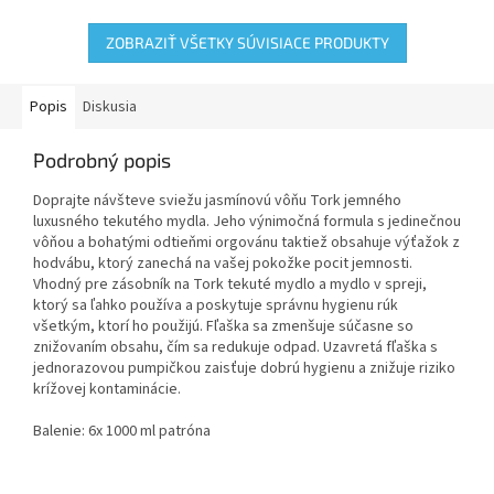
balení
ZOBRAZIŤ VŠETKY SÚVISIACE PRODUKTY
Popis
Diskusia
Podrobný popis
Doprajte návšteve sviežu jasmínovú vôňu Tork jemného
luxusného tekutého mydla. Jeho výnimočná formula s jedinečnou
vôňou a bohatými odtieňmi orgovánu taktiež obsahuje výťažok z
hodvábu, ktorý zanechá na vašej pokožke pocit jemnosti.
Vhodný pre zásobník na Tork tekuté mydlo a mydlo v spreji,
ktorý sa ľahko používa a poskytuje správnu hygienu rúk
všetkým, ktorí ho použijú. Fľaška sa zmenšuje súčasne so
znižovaním obsahu, čím sa redukuje odpad. Uzavretá fľaška s
jednorazovou pumpičkou zaisťuje dobrú hygienu a znižuje riziko
krížovej kontaminácie.
Balenie: 6x 1000 ml patróna