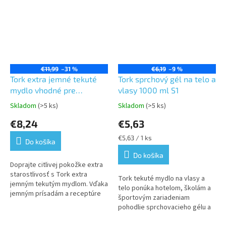
€11,99
–31 %
€6,19
–9 %
Tork extra jemné tekuté
Tork sprchový gél na telo a
mydlo vhodné pre
vlasy 1000 ml S1
alergikov 1L,
Skladom
(>5 ks)
Skladom
(>5 ks)
Priemerné
Priemerné
neparfémované S1
hodnotenie
hodnotenie
€8,24
€5,63
produktu
produktu
je
je
Jednotková
€5,63 / 1 ks
Do košíka
5,0
5,0
cena:
z
z
Do košíka
5
5
Doprajte citlivej pokožke extra
hviezdičiek.
hviezdičiek.
starostlivosť s Tork extra
Tork tekuté mydlo na vlasy a
jemným tekutým mydlom. Vďaka
telo ponúka hotelom, školám a
jemným prísadám a receptúre
športovým zariadeniam
bez vôní a farbív je toto mydlo
pohodlie sprchovacieho gélu a
veľmi šetrné k pokožke.
šampónu v jednom efektívnom