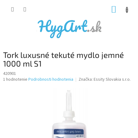
Prejsť
NÁKUP
na
obsah
KOŠÍK
Tork luxusné tekuté mydlo jemné
1000 ml S1
420901
Priemerné
1 hodnotenie
Podrobnosti hodnotenia
Značka:
Essity Slovakia s.r.o.
hodnotenie
produktu
je
5,0
z
5
hviezdičiek.