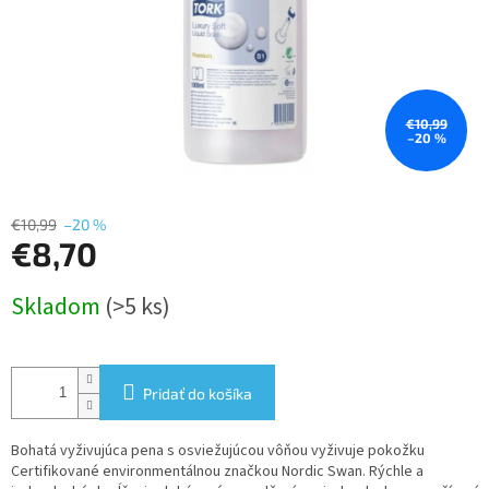
€10,99
–20 %
€10,99
–20 %
€8,70
Jednotková
Skladom
(>5 ks)
cena:
Pridať do košíka
Bohatá vyživujúca pena s osviežujúcou vôňou vyživuje pokožku
Certifikované environmentálnou značkou Nordic Swan. Rýchle a