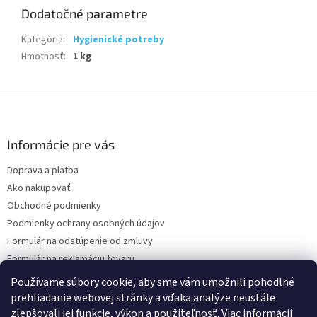
Dodatočné parametre
Kategória
:
Hygienické potreby
Hmotnosť
:
1 kg
Z
á
p
ä
Informácie pre vás
t
Doprava a platba
i
Ako nakupovať
e
Obchodné podmienky
Podmienky ochrany osobných údajov
Formulár na odstúpenie od zmluvy
Formulár na reklamáciu tovaru
Kontakty
Používame súbory cookie, aby sme vám umožnili pohodlné
prehliadanie webovej stránky a vďaka analýze neustále
zlepšovali jej funkcie, výkon a použiteľnosť.
Viac informácií