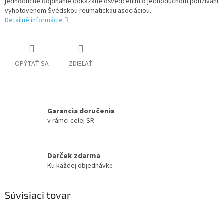
jednoduché dopĺňanie dokázané osvedčením o jednoduchom používaní
vyhotovenom Švédskou reumatickou asociáciou.
Detailné informácie
OPÝTAŤ SA
ZDIEĽAŤ
Garancia doručenia
v rámci celej SR
Darček zdarma
Ku každej objednávke
Súvisiaci tovar