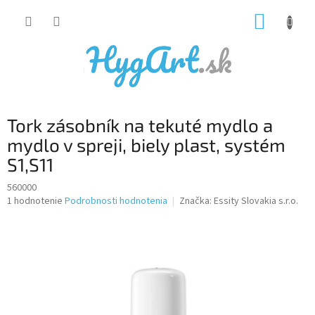
Prejsť
NÁKUP
na
obsah
KOŠÍK
Tork zásobník na tekuté mydlo a
mydlo v spreji, biely plast, systém
S1,S11
560000
Priemerné
1 hodnotenie
Podrobnosti hodnotenia
Značka:
Essity Slovakia s.r.o.
hodnotenie
produktu
je
5,0
z
5
hviezdičiek.