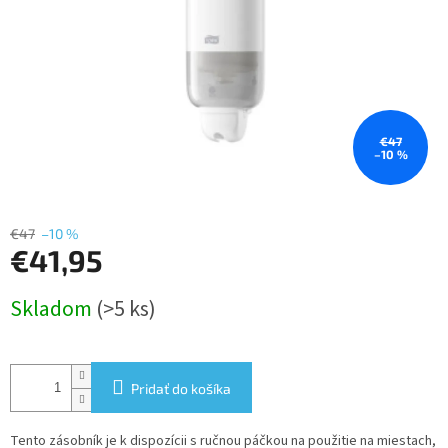
€47
–10 %
€47
–10 %
€41,95
Jednotková
Skladom
(>5 ks)
cena:
Pridať do košíka
Tento zásobník je k dispozícii s ručnou páčkou na použitie na miestach,