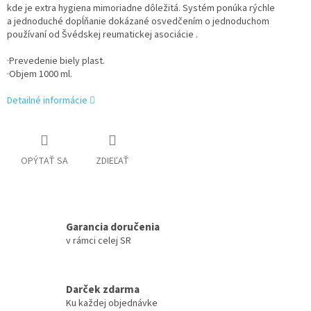
kde je extra hygiena mimoriadne dôležitá. Systém ponúka rýchle
a jednoduché dopĺňanie dokázané osvedčením o jednoduchom
používaní od Švédskej reumatickej asociácie .
·Prevedenie biely plast.
·Objem 1000 ml.
Detailné informácie
OPÝTAŤ SA
ZDIEĽAŤ
Garancia doručenia
v rámci celej SR
Darček zdarma
Ku každej objednávke