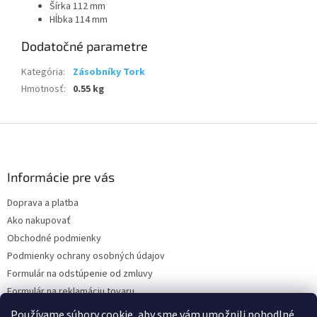
Šírka 112 mm
Hĺbka 114 mm
Dodatočné parametre
Kategória
:
Zásobníky Tork
Hmotnosť
:
0.55 kg
Z
á
p
ä
Informácie pre vás
t
Doprava a platba
i
Ako nakupovať
e
Obchodné podmienky
Podmienky ochrany osobných údajov
Formulár na odstúpenie od zmluvy
Formulár na reklamáciu tovaru
Kontakty
Používame súbory cookie, aby sme vám umožnili pohodlné