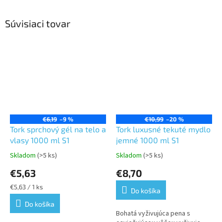
Súvisiaci tovar
€6,19
–9 %
€10,99
–20 %
Tork sprchový gél na telo a
Tork luxusné tekuté mydlo
vlasy 1000 ml S1
jemné 1000 ml S1
Skladom
(>5 ks)
Skladom
(>5 ks)
Priemerné
Priemerné
hodnotenie
hodnotenie
€5,63
€8,70
produktu
produktu
je
je
Jednotková
€5,63 / 1 ks
Do košíka
5,0
5,0
cena:
z
z
Do košíka
5
5
Bohatá vyživujúca pena s