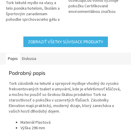
hviezdičiek.
hviezdičiek.
osviežujúcou vôňou vyživuje
Tork tekuté mydlo na vlasy a
pokožku Certifikované
telo ponúka hotelom, školám a
environmentálnou značkou
športovým zariadeniam
Nordic Swan. Rýchle a
pohodlie sprchovacieho gélu a
jednoduché dopĺňanie
šampónu v jednom efektívnom
dokázané osvedčením o...
balení
ZOBRAZIŤ VŠETKY SÚVISIACE PRODUKTY
Popis
Diskusia
Podrobný popis
Tork zásobník na tekuté a sprejové mydloje vhodný do vysoko
frekventovaných toaliet a umyvární, kde je efektívnosť kľúčová,
a možno ho použiť so širokou škálou produktov Tork na
starostlivosť o pokožku v uzavretých fľašiach. Zásobníky
Elevation majú praktický, moderný dizajn, ktorý zanecháva u
vašich hostí dlhodobý dojem.
Materiál Plastová
Výška 296 mm