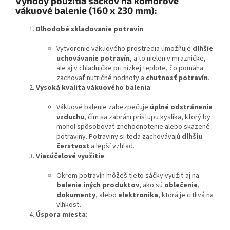
Výhody použitia sáčkov na komorové
vákuové balenie (160 x 230 mm):
Dlhodobé skladovanie potravín
:
Vytvorenie vákuového prostredia umožňuje
dlhšie
uchovávanie potravín
, a to nielen v mrazničke,
ale aj v chladničke pri nízkej teplote, čo pomáha
zachovať nutričné hodnoty a
chutnosť potravín
.
Vysoká kvalita vákuového balenia
:
Vákuové balenie zabezpečuje
úplné odstránenie
vzduchu
, čím sa zabráni prístupu kyslíka, ktorý by
mohol spôsobovať znehodnotenie alebo skazené
potraviny. Potraviny si teda zachovávajú
dlhšiu
čerstvosť
a lepší vzhľad.
Viacúčelové využitie
:
Okrem potravín môžeš tieto sáčky využiť aj na
balenie iných produktov
, ako sú
oblečenie
,
dokumenty
, alebo
elektronika
, ktorá je citlivá na
vlhkosť.
Úspora miesta
: