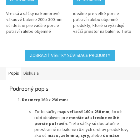
Vrecká a sáčky na komorové
ideálne pre veľké porcie
vákuové balenie 200 x 300 mm
potravín alebo objemné
sú ideálne pre väčšie porcie
produkty, ktoré si vyžadujú
potravín alebo objemné
väčší priestor na balenie. Tieto
produkty, ktoré potrebujú byť
sáčky sú určené pre komorové
uchovávané v vákuovom
vákuovacie baličky, ktoré
prostredí. Tieto...
vytvárajú...
ZOBRAZIŤ VŠETKY SÚVISIACE PRODUKTY
Popis
Diskusia
Podrobný popis
Rozmery 160 x 230 mm:
Tieto sáčky majú
veľkosť 160 x 230 mm
, čo ich
robí ideálnymi pre
menšie až stredne veľké
porcie potravín
. Tieto sáčky sú dostatočne
priestranné na balenie rôznych druhov produktov,
ako sú
mäso, zelenina, syry
, alebo
domáce