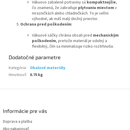
Vákuovo zabalené potraviny sú
kompaktnejšie
,
čo znamená, že zabraňuje
plytvaniu miestom
v
mrazničkách alebo chladničkách. To je veľmi
výhodné, ak máš malý úložný priestor.
Ochrana pred poškodením
:
Vákuové sáčky chránia obsah pred
mechanickým
poškodením
, pretože materiál je odolný a
flexibilný, čím sa minimalizuje riziko roztrhnutia.
Dodatočné parametre
Kategória
:
Obalové materiály
Hmotnosť
:
0.75 kg
Z
á
p
ä
Informácie pre vás
t
Doprava a platba
i
Ako nakupovať
e