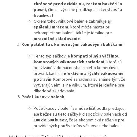
chránené pred oxidáciou, rastom baktérií a
plesní
, čím sa výrazne predlžuje ich čerstvosť a
trvanlivosť.
Okrem toho, vákuové balenie zabraňuje aj
spáleniu mrazom
, ktoré môže nastať pri
nekompletnom balení, takže je ideálne pre
mrazničné skladovanie
.
Kompatibilita s komorovými vákuovými baličkami:
Tento typ sáčkov je
kompatibilný s väčšinou
komorových vákuovacích zariadení
, ktoré sú
používané v domácnostiach alebo komerčných
prevádzkach na
efektívne a rýchle vákuovanie
potravín
. Komorové zariadenia sú známe tým, že
vytvárajú veľmi silné vákuum, ktoré je ideálne pre
dlhodobé skladovanie.
Počet kusov v balení:
Počet kusov v balení sa môže líšiť podľa predajcu,
ale bežne sú tieto sáčky k dispozícii v baleniach od
100 do 500 kusov
, čo je ekonomické riešenie pre
pravidelných používateľov vákuovacieho balenia.