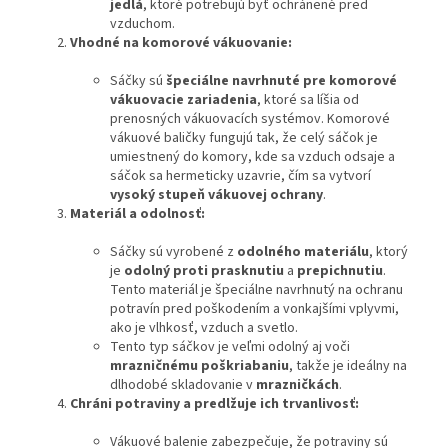
jedlá
, ktoré potrebujú byť ochránené pred
vzduchom.
Vhodné na komorové vákuovanie:
Sáčky sú
špeciálne navrhnuté pre komorové
vákuovacie zariadenia
, ktoré sa líšia od
prenosných vákuovacích systémov. Komorové
vákuové baličky fungujú tak, že celý sáčok je
umiestnený do komory, kde sa vzduch odsaje a
sáčok sa hermeticky uzavrie, čím sa vytvorí
vysoký stupeň vákuovej ochrany
.
Materiál a odolnosť:
Sáčky sú vyrobené z
odolného materiálu
, ktorý
je
odolný proti prasknutiu
a
prepichnutiu
.
Tento materiál je špeciálne navrhnutý na ochranu
potravín pred poškodením a vonkajšími vplyvmi,
ako je vlhkosť, vzduch a svetlo.
Tento typ sáčkov je veľmi odolný aj voči
mrazničnému poškriabaniu
, takže je ideálny na
dlhodobé skladovanie v
mrazničkách
.
Chráni potraviny a predlžuje ich trvanlivosť:
Vákuové balenie zabezpečuje, že potraviny sú