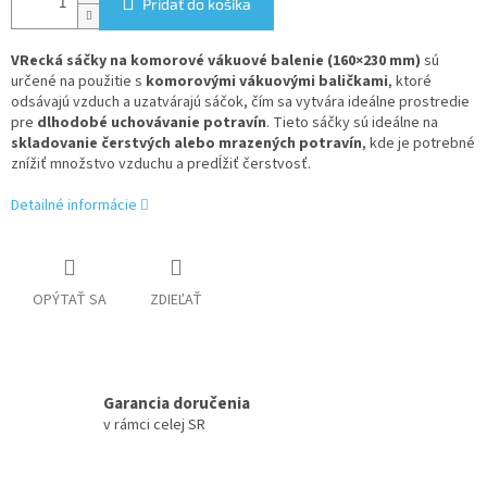
Pridať do košíka
VRecká sáčky na komorové vákuové balenie (160×230 mm)
sú
určené na použitie s
komorovými vákuovými baličkami
, ktoré
odsávajú vzduch a uzatvárajú sáčok, čím sa vytvára ideálne prostredie
pre
dlhodobé uchovávanie potravín
. Tieto sáčky sú ideálne na
skladovanie čerstvých alebo mrazených potravín
, kde je potrebné
znížiť množstvo vzduchu a predĺžiť čerstvosť.
Detailné informácie
OPÝTAŤ SA
ZDIEĽAŤ
Garancia doručenia
v rámci celej SR