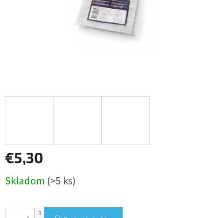
€5,30
Jednotková
Skladom
(>5 ks)
cena: