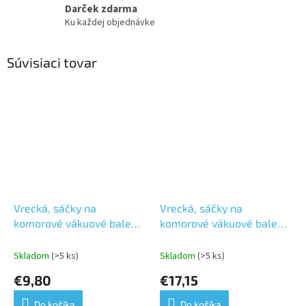
Darček zdarma
Ku každej objednávke
Súvisiaci tovar
Vrecká, sáčky na
Vrecká, sáčky na
komorové vákuové balenie
komorové vákuové balenie
200×300 mm
300×400 mm
Skladom
(>5 ks)
Skladom
(>5 ks)
€9,80
€17,15
Do košíka
Do košíka