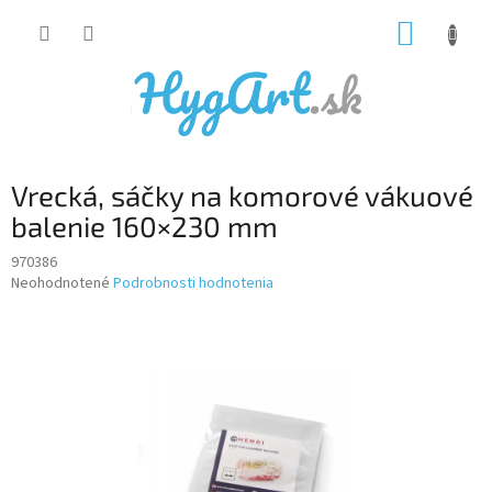
Prejsť
NÁKUP
na
obsah
KOŠÍK
Vrecká, sáčky na komorové vákuové
balenie 160×230 mm
970386
Priemerné
Neohodnotené
Podrobnosti hodnotenia
hodnotenie
produktu
je
0,0
z
5
hviezdičiek.