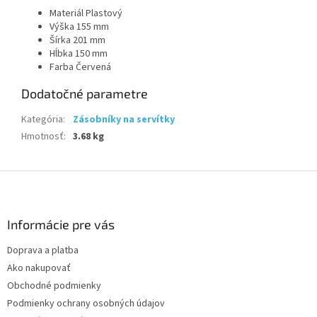
Materiál Plastový
Výška 155 mm
Šírka 201 mm
Hĺbka 150 mm
Farba Červená
Dodatočné parametre
Kategória
:
Zásobníky na servítky
Hmotnosť
:
3.68 kg
Z
á
p
ä
Informácie pre vás
t
Doprava a platba
i
Ako nakupovať
e
Obchodné podmienky
Podmienky ochrany osobných údajov