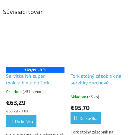
Súvisiaci tovar
€69,99
–9 %
Servítka N4 super
Tork stolný zásobník na
mäkká,biela do Tork
servítky,orechové
Xpressnap® zásobníka
drevo,vyťahovanie z
Skladom
(>5 balenie)
Priemerné
vrchu,systém N4
Skladom
(>5 ks)
hodnotenie
€63,29
produktu
€95,70
je
Jednotková
€63,29 / 1 ks
5,0
cena:
Do košíka
z
Do košíka
5
Tork stolný zásobník na
hviezdičiek.