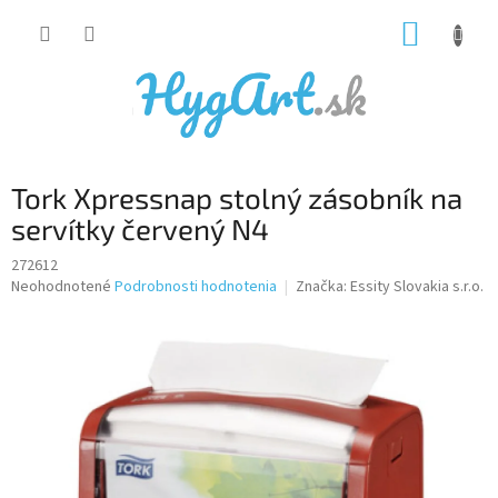
Prejsť
NÁKUP
na
obsah
KOŠÍK
Tork Xpressnap stolný zásobník na
servítky červený N4
272612
Priemerné
Neohodnotené
Podrobnosti hodnotenia
Značka:
Essity Slovakia s.r.o.
hodnotenie
produktu
je
0,0
z
5
hviezdičiek.