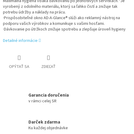
Maximálna hygiena vďaka dávkovaniu po jednotlivých servítkach.
·Je
vyrobený z odolného materiálu, ktorý sa ľahko čistí a znižuje tak
potrebu údržby a náklady na prácu.
·Prispôsobiteľné okno AD-A-Glance® slúži ako reklamný nástroj na
podporu vašich výrobkov a komunikuje s vašimi hosťami.
·Dávkovanie po útržkoch znižuje spotrebu a zlepšuje úroveň hygieny
Detailné informácie
OPÝTAŤ SA
ZDIEĽAŤ
Garancia doručenia
v rámci celej SR
Darček zdarma
Ku každej objednávke