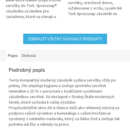
Biele extra mäkké dvojvrstvové
servítky, orechové drevo,
servítky do Tork Xpressnap®
vyťahovanie z vrchu, sysém N4
zásobníka sú ideálne pre
Tork Xpressnap zásobník na
zariadenia, ktoré sa starajú o
servítky je ideálnym riešením
pohodlie, použité náklady a
pre moderné reštaurácie s...
kvalitu. Veľmi kvalitné...
ZOBRAZIŤ VŠETKY SÚVISIACE PRODUKTY
Popis
Diskusia
Podrobný popis
Tento kompaktný moderný zásobník vydáva servítky vždy po
jednej, čím zlepšuje hygienu a znižuje spotrebu servítok
minimálne o 25 % v porovnaní s tradičnými systémami
zásobníkov servítok. Sú dostupné v širokej škále moderných
farieb, ktoré sa hodia k vašej výzdobe.
Prispôsobiteľné okno AD-A-Glance slúži ako reklamný nástroj na
podporu vašich výrobkov a komunikuje s vašimi hosťamiJe
vyrobený z odolného materiálu, ktorý sa ľahko čistí a znižuje tak
potrebu údržby a náklady na prácu.