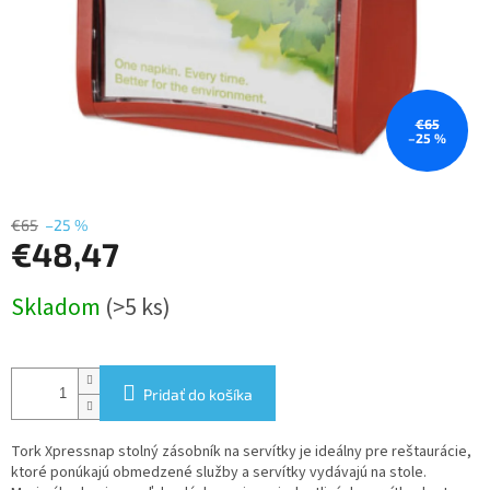
€65
–25 %
€65
–25 %
€48,47
Jednotková
Skladom
(>5 ks)
cena:
Pridať do košíka
Tork Xpressnap stolný zásobník na servítky je ideálny pre reštaurácie,
ktoré ponúkajú obmedzené služby a servítky vydávajú na stole.