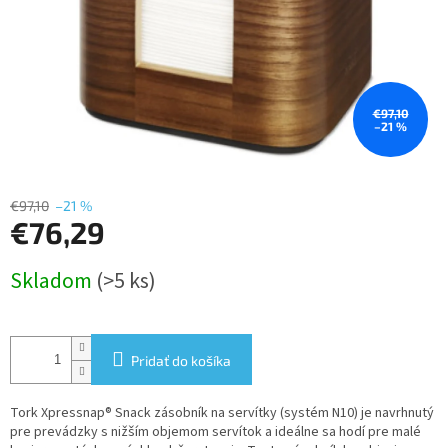
€97,10
–21 %
€97,10
–21 %
€76,29
Jednotková
Skladom
(>5 ks)
cena:
Pridať do košíka
Tork Xpressnap® Snack zásobník na servítky (systém N10) je navrhnutý
pre prevádzky s nižším objemom servítok a ideálne sa hodí pre malé