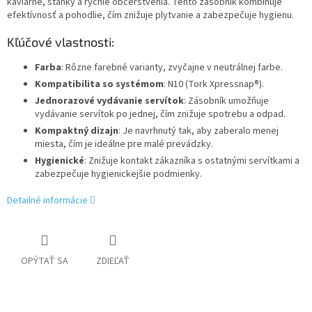
kaviarne, stánky a rýchle občerstvenia. Tento zásobník kombinuje
efektívnosť a pohodlie, čím znižuje plytvanie a zabezpečuje hygienu.
Kľúčové vlastnosti:
Farba
: Rôzne farebné varianty, zvyčajne v neutrálnej farbe.
Kompatibilita so systémom
: N10 (Tork Xpressnap®).
Jednorazové vydávanie servítok
: Zásobník umožňuje
vydávanie servítok po jednej, čím znižuje spotrebu a odpad.
Kompaktný dizajn
: Je navrhnutý tak, aby zaberalo menej
miesta, čím je ideálne pre malé prevádzky.
Hygienické
: Znižuje kontakt zákazníka s ostatnými servítkami a
zabezpečuje hygienickejšie podmienky.
Detailné informácie
OPÝTAŤ SA
ZDIEĽAŤ