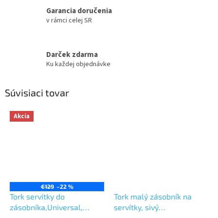
Garancia doručenia
v rámci celej SR
Darček zdarma
Ku každej objednávke
Súvisiaci tovar
Akcia
€129
–22 %
Tork servítky do
Tork malý zásobník na
zásobníka,Universal,
servítky, sivý
biele,1 vrst, 9000 ks v
hliiník,vyťahovanie z