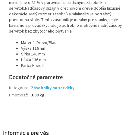
minimálne o 25 % v porovnaní s tradičnými zásobníkmi
servítok.Nadčasový dizajn v orechovom dreve dopĺňa luxusné
dekorácie. Malý rozmer zásobníka minimalizuje potrebný
priestor na stole. Tento zásobník je ideálny pre stánky, malé
kaviarne a prevádzky, kde je potrebné efektívne riadiť zásoby
servítok bez zbytočného plytvania.
Materiál Drevo/Plast
Výška 116 mm
Šírka 146 mm
Hĺbka 136 mm
Farba Hnedá
Dodatočné parametre
Kategória
:
Zásobníky na servítky
Hmotnosť
:
3.08 kg
Z
á
p
ä
Informácie pre vás