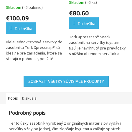
Skladom
(>5 ks)
Priemerné
kartóne,8 balíkov po 1125
vrchu,systém N10
Skladom
(>5 balenie)
hodnotenie
€80,60
ks-N10
produktu
€100,09
je
Do košíka
5,0
Do košíka
z
5
Tork Xpressnap® Snack
Biele jednovrstvové servítky do
hviezdičiek.
zásobník na servítky (systém
zásobníka Tork Xpressnap® sú
N10) je navrhnutý pre prevádzky
ideálne pre zariadenia, ktoré sa
s nižším objemom servítok a
starajú o pohodlie, použité
ideálne sa hodí pre malé
náklady a podávajú
kaviarne, stánky a rýchle
občerstvenie, nápoje alebo
občerstvenia....
malé...
ZOBRAZIŤ VŠETKY SÚVISIACE PRODUKTY
Popis
Diskusia
Podrobný popis
Tento úzky zásobník vyrobený z originálnych materiálov vydáva
servítky vždy po jednej, čím zlepšuje hygienu a znižuje spotrebu