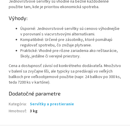
Jednovrstvové servítky sú vhodné na bežné každodenné
použitie tam, kde je prioritou ekonomická spotreba.
Výhody:
Úsporné: Jednovrstvové servítky sú cenovo výhodnejšie
v porovnaní s viacvrstvovými alternatívami.
Kompatibilné: Určené pre zásobníky, ktoré pomáhajú
regulovať spotrebu, čo znižuje plytvanie.
Praktické: Vhodné pre rôzne zariadenia ako reštaurácie,
školy, jedálne či verejné priestory.
Cena a dostupnosť závisí od konkrétneho dodávateľa. Množstvo
v balení sa zvyčajne líši, ale typicky sa predávajú vo veľkých
balíkoch pre veľkoobjemové použitie (napr. 24 balíkov po 300 ks,
teda 7200 ks v kartóne).
Dodatočné parametre
Kategória
:
Servítky a prestieranie
Hmotnosť
:
3 kg
Z