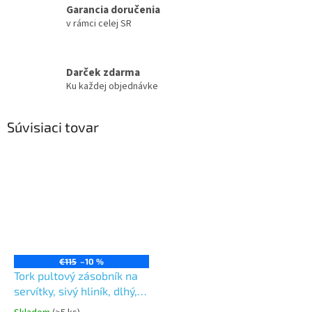
Garancia doručenia
v rámci celej SR
Darček zdarma
Ku každej objednávke
Súvisiaci tovar
€115
–10 %
Tork pultový zásobník na
servítky, sivý hliník, dlhý,
systém N1