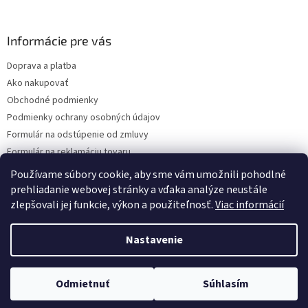
á
p
ä
Informácie pre vás
t
Doprava a platba
i
Ako nakupovať
e
Obchodné podmienky
Podmienky ochrany osobných údajov
Formulár na odstúpenie od zmluvy
Formulár na reklamáciu tovaru
Kontakty
Používame súbory cookie, aby sme vám umožnili pohodlné
prehliadanie webovej stránky a vďaka analýze neustále
zlepšovali jej funkcie, výkon a použiteľnosť.
Viac informácií
Vytvoril Shoptet
Nastavenie
Copyright 2026
www.hygart.sk
. Všetky práva vyhradené.
Upraviť
Odmietnuť
Súhlasím
nastavenie cookies