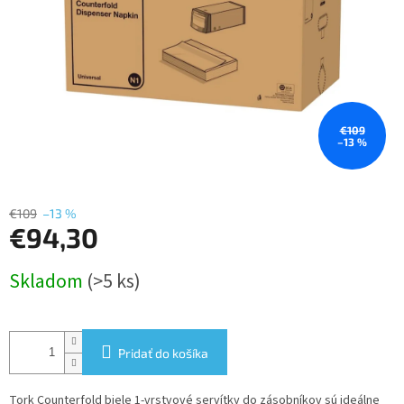
€109
–13 %
€109
–13 %
€94,30
Jednotková
Skladom
(>5 ks)
cena:
Pridať do košíka
Tork Counterfold biele 1-vrstvové servítky do zásobníkov sú ideálne