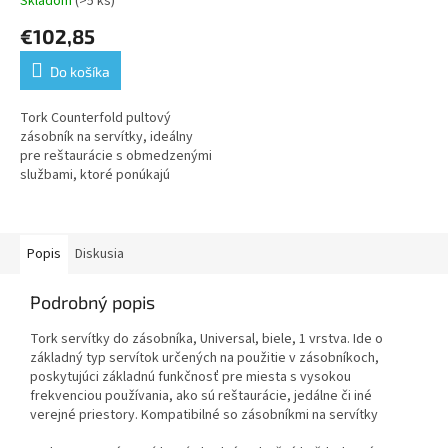
Skladom
(>5 ks)
Priemerné
hodnotenie
€102,85
produktu
je
Do košíka
5,0
z
5
Tork Counterfold pultový
hviezdičiek.
zásobník na servítky, ideálny
pre reštaurácie s obmedzenými
službami, ktoré ponúkajú
servítky na centrálnom mieste.
Zabezpečuje zníženie odpadu....
Popis
Diskusia
Podrobný popis
Tork servítky do zásobníka, Universal, biele, 1 vrstva. Ide o
základný typ servítok určených na použitie v zásobníkoch,
poskytujúci základnú funkčnosť pre miesta s vysokou
frekvenciou používania, ako sú reštaurácie, jedálne či iné
verejné priestory. Kompatibilné so zásobníkmi na servítky