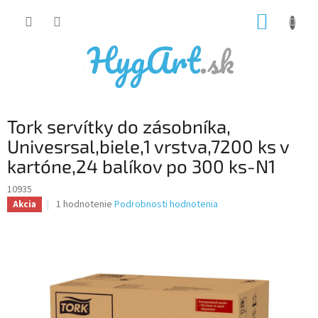
Prejsť
NÁKUP
na
obsah
KOŠÍK
Tork servítky do zásobníka,
Univesrsal,biele,1 vrstva,7200 ks v
kartóne,24 balíkov po 300 ks-N1
10935
Priemerné
1 hodnotenie
Podrobnosti hodnotenia
Akcia
hodnotenie
produktu
je
5,0
z
5
hviezdičiek.