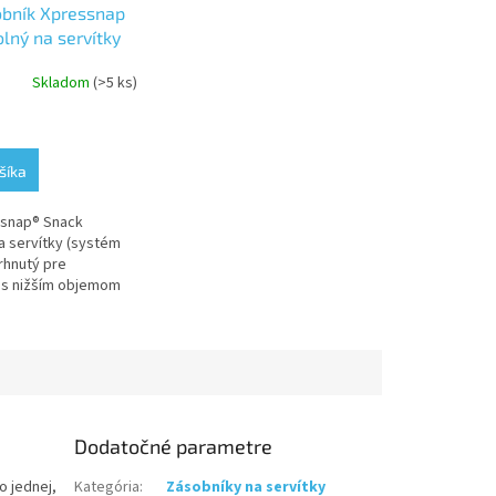
obník Xpressnap
lný na servítky
Skladom
(>5 ks)
e
šíka
ssnap® Snack
.
a servítky (systém
rhnutý pre
 s nižším objemom
ideálne sa hodí pre
ne, stánky a rýchle
a....
Dodatočné parametre
o jednej,
Kategória
:
Zásobníky na servítky