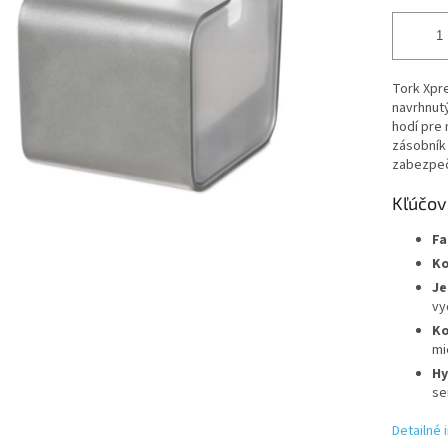
Tork Xpre
navrhnutý
hodí pre 
zásobník 
zabezpeč
Kľúčov
Fa
Ko
Je
vy
Ko
mi
Hy
se
Detailné 