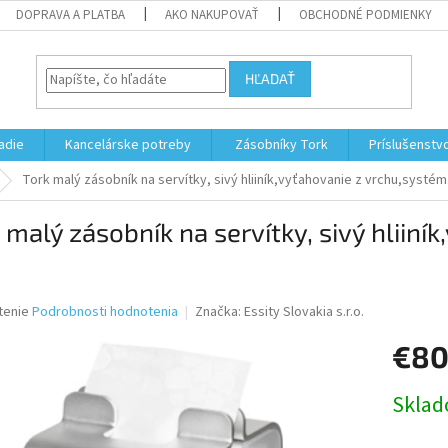
DOPRAVA A PLATBA
AKO NAKUPOVAŤ
OBCHODNÉ PODMIENKY
HĽADAŤ
adie
Kancelárske potreby
Zásobníky Tork
Príslušenstv
Tork malý zásobník na servítky, sivý hliiník,vyťahovanie z vrchu,systém
 malý zásobník na servítky, sivý hliin
né
tenie
Podrobnosti hodnotenia
Značka:
Essity Slovakia s.r.o.
nie
€80
u
Jednotk
Skla
cena:
iek.