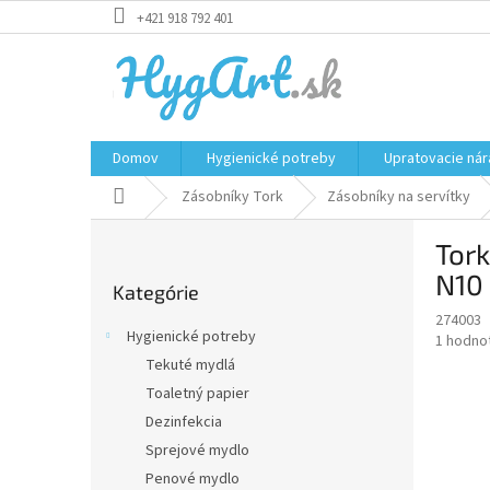
Prejsť
+421 918 792 401
na
obsah
Domov
Hygienické potreby
Upratovacie nár
Domov
Zásobníky Tork
Zásobníky na servítky
B
Tork
o
Preskočiť
č
N10
Kategórie
kategórie
n
274003
ý
Hygienické potreby
Priemer
1 hodno
p
hodnote
Tekuté mydlá
a
produkt
Toaletný papier
n
je
e
Dezinfekcia
5,0
z
l
Sprejové mydlo
5
Penové mydlo
hviezdič