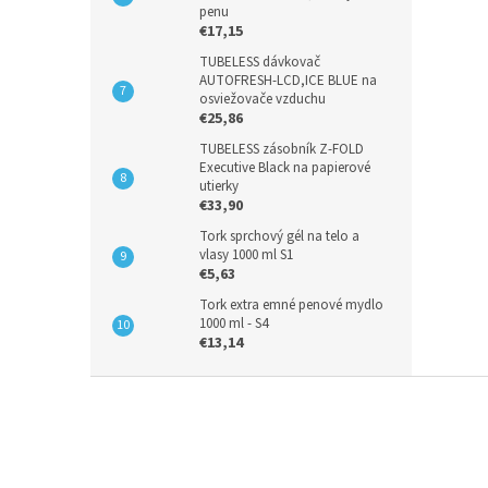
penu
€17,15
TUBELESS dávkovač
AUTOFRESH-LCD,ICE BLUE na
osviežovače vzduchu
€25,86
TUBELESS zásobník Z-FOLD
Executive Black na papierové
utierky
€33,90
Tork sprchový gél na telo a
vlasy 1000 ml S1
€5,63
Tork extra emné penové mydlo
1000 ml - S4
€13,14
Z
á
p
ä
t