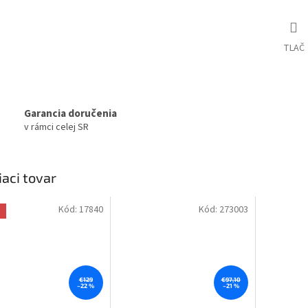
TLAČ
Garancia doručenia
v rámci celej SR
iaci tovar
Kód:
17840
Kód:
273003
a
€129
€97,10
–22 %
–21 %