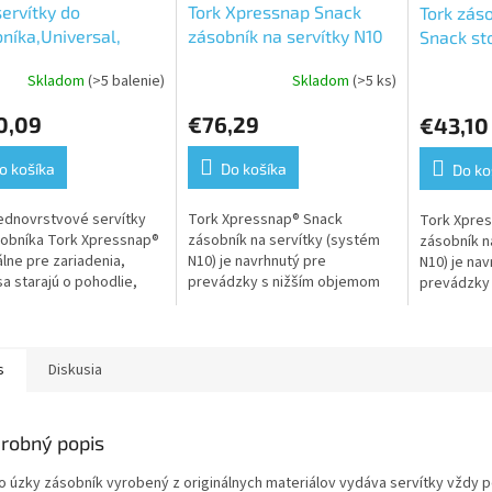
servítky do
Tork Xpressnap Snack
Tork zás
níka,Universal,
zásobník na servítky N10
Snack sto
,1 vrst, 9000 ks v
N10
Skladom
(>5 balenie)
Skladom
(>5 ks)
Priemerné
ne,8 balíkov po 1125
hodnoteni
10
0,09
€76,29
€43,10
produktu
je
5,0
o košíka
Do košíka
Do ko
z
5
jednovrstvové servítky
Tork Xpressnap® Snack
Tork Xpre
hviezdičiek
obníka Tork Xpressnap®
zásobník na servítky (systém
zásobník n
álne pre zariadenia,
N10) je navrhnutý pre
N10) je nav
sa starajú o pohodlie,
prevádzky s nižším objemom
prevádzky
é náklady a podávajú
servítok a ideálne sa hodí pre
servítok a 
tvenie, nápoje alebo
malé kaviarne, stánky a rýchle
malé kaviar
občerstvenia....
občerstveni
s
Diskusia
robný popis
o úzky zásobník vyrobený z originálnych materiálov vydáva servítky vždy p