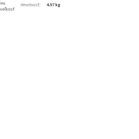
ými
Hmotnosť
:
4.57 kg
 veľkosť