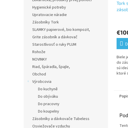
Lekárnička, produkty prvej pomoci
Tork 
Hygienické potreby
zásob
Upratovacie náradie
biele
kartó
Zásobníky Tork
ks-N
SLAMKY papierové, bio kompozit,
€10
Grite zásobník a dávkovač
D
Starostlivosť o ruky PLUM
Rohože
Biele 
NOVINKY
do zás
Riad, špáradla, špajle,
sú ide
ktoré 
Obchod
použit
Výrobcovia
občers
Do kuchyně
malé...
Popi
Do obýváku
Do pracovny
Do koupelny
Pod
Zásobníky a dávkovače Tubeless
Tent
Osviežovače vzduchu