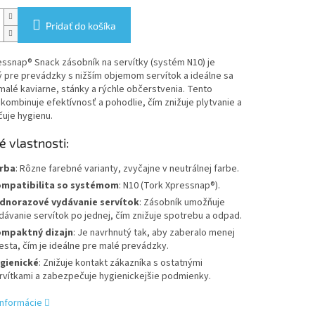
Pridať do košíka
ssnap® Snack zásobník na servítky (systém N10) je
 pre prevádzky s nižším objemom servítok a ideálne sa
malé kaviarne, stánky a rýchle občerstvenia. Tento
kombinuje efektívnosť a pohodlie, čím znižuje plytvanie a
uje hygienu.
é vlastnosti:
rba
: Rôzne farebné varianty, zvyčajne v neutrálnej farbe.
mpatibilita so systémom
: N10 (Tork Xpressnap®).
dnorazové vydávanie servítok
: Zásobník umožňuje
dávanie servítok po jednej, čím znižuje spotrebu a odpad.
mpaktný dizajn
: Je navrhnutý tak, aby zaberalo menej
esta, čím je ideálne pre malé prevádzky.
gienické
: Znižuje kontakt zákazníka s ostatnými
rvítkami a zabezpečuje hygienickejšie podmienky.
informácie