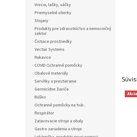
Vrecia, tašky, sáčky
Priemyselné utierky
Stojany
Produkty pre zdravotníctvo a nemocničný
sektor
Čistiace prostriedky
Vectair Systems
Rukavice
COVID Ochranné pomôcky
Obalové materiály
Súvis
Servítky a prestieranie
Germicídne žiariče
Akci
Rúško
Ochranné pomôcky na tvár..
Respirátor
Zatavovacie stroje a obaly
Gastro zariadenia a stroje