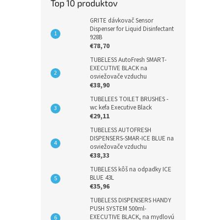
Top 10 produktov
GRITE dávkovač Sensor
Dispenser for Liquid Disinfectant
928B
€78,70
TUBELESS AutoFresh SMART-
EXECUTIVE BLACK na
osviežovače vzduchu
€38,90
TUBELEES TOILET BRUSHES -
wc kefa Executive Black
€29,11
TUBELESS AUTOFRESH
DISPENSERS-SMAR-ICE BLUE na
osviežovače vzduchu
€38,33
TUBELESS kôš na odpadky ICE
BLUE 43L
€35,96
TUBELESS DISPENSERS HANDY
PUSH SYSTEM 500ml-
EXECUTIVE BLACK, na mydlovú