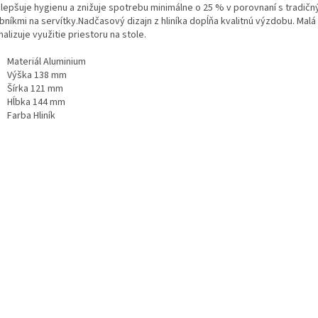
zlepšuje hygienu a znižuje spotrebu minimálne o 25 % v porovnaní s tradičn
bníkmi na servítky.Nadčasový dizajn z hliníka dopĺňa kvalitnú výzdobu. Malá
alizuje využitie priestoru na stole.
Materiál Aluminium
Výška 138 mm
Šírka 121 mm
Hĺbka 144 mm
Farba Hliník