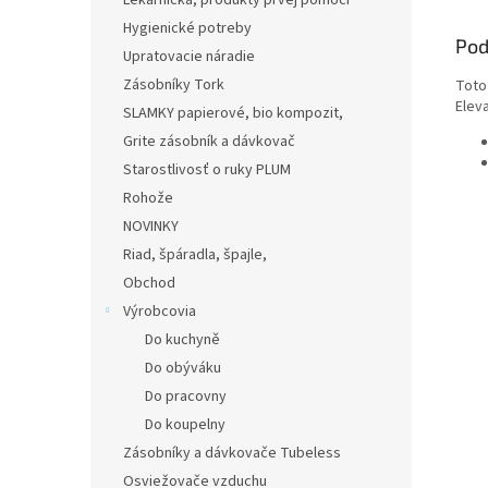
Lekárnička, produkty prvej pomoci
Hygienické potreby
Pod
Upratovacie náradie
Zásobníky Tork
Toto
Eleva
SLAMKY papierové, bio kompozit,
Grite zásobník a dávkovač
Starostlivosť o ruky PLUM
Rohože
NOVINKY
Riad, špáradla, špajle,
Obchod
Výrobcovia
Do kuchyně
Do obýváku
Do pracovny
Do koupelny
Zásobníky a dávkovače Tubeless
Osviežovače vzduchu