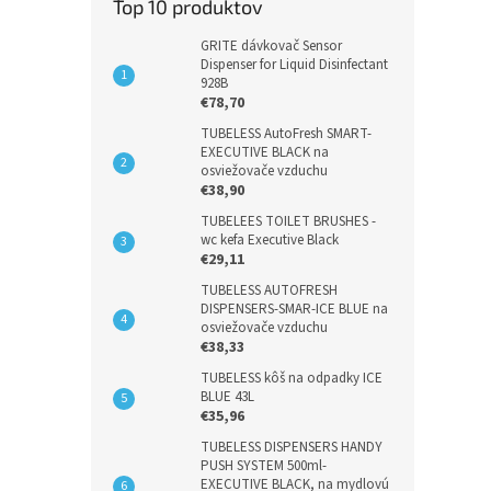
Top 10 produktov
GRITE dávkovač Sensor
Dispenser for Liquid Disinfectant
928B
€78,70
TUBELESS AutoFresh SMART-
EXECUTIVE BLACK na
osviežovače vzduchu
€38,90
TUBELEES TOILET BRUSHES -
wc kefa Executive Black
€29,11
TUBELESS AUTOFRESH
DISPENSERS-SMAR-ICE BLUE na
osviežovače vzduchu
€38,33
TUBELESS kôš na odpadky ICE
BLUE 43L
€35,96
TUBELESS DISPENSERS HANDY
PUSH SYSTEM 500ml-
EXECUTIVE BLACK, na mydlovú