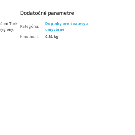
Dodatočné parametre
ošom Tork
Doplnky pre toalety a
Kategória
:
hygieny.
umyvárne
Hmotnosť
:
0.51 kg