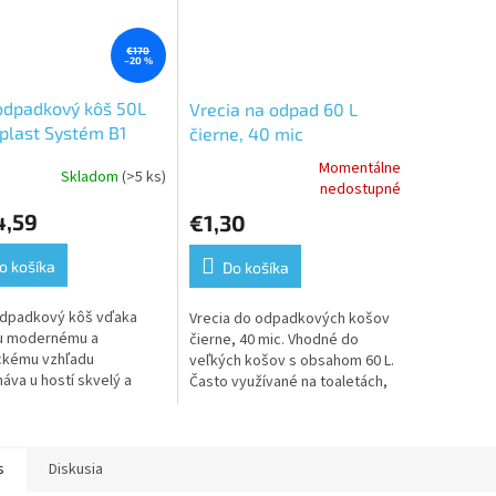
€170
–20 %
odpadkový kôš 50L
Vrecia na odpad 60 L
 plast Systém B1
čierne, 40 mic
Momentálne
Skladom
(>5 ks)
erné
Priemerné
nedostupné
tenie
hodnotenie
4,59
€1,30
ktu
produktu
je
5,0
o košíka
Do košíka
z
5
odpadkový kôš vďaka
Vrecia do odpadkových košov
ičiek.
hviezdičiek.
u modernému a
čierne, 40 mic. Vhodné do
ckému vzhľadu
veľkých košov s obsahom 60 L.
áva u hostí skvelý a
Často využívané na toaletách,
bý dojem. Tork
reštauráciach a v hoteloch.
ový kôš 50 l je ideálny
hých toaliet...
s
Diskusia