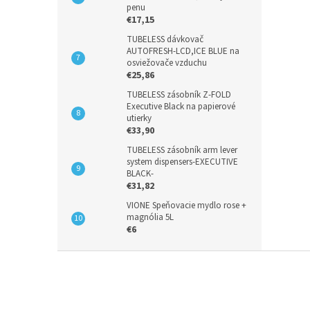
penu
€17,15
TUBELESS dávkovač
AUTOFRESH-LCD,ICE BLUE na
osviežovače vzduchu
€25,86
TUBELESS zásobník Z-FOLD
Executive Black na papierové
utierky
€33,90
TUBELESS zásobník arm lever
system dispensers-EXECUTIVE
BLACK-
€31,82
VIONE Speňovacie mydlo rose +
magnólia 5L
€6
Z
á
p
ä