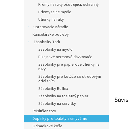
Krémy na ruky ošetrujúci, ochranný
Priemyselné mydlo
Utierky na ruky
Upratovacie náradie
Kancelárske potreby
Zásobníky Tork
Zásobníky na mydlo
Dizajnové nerezové dávkovače
Zásobníky pre papierové utierky na
ruky
Zásobníky pre kotúče so stredovým
odvíjaním
Zásobníky Reflex
Zásobníky na toaletný papier
Súvis
Zásobníky na servítky
Príslušenstvo
Doplnky pre toalety a umyvárne
Odpadkové koše