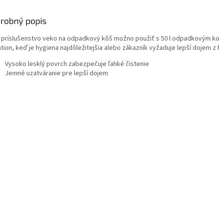
robný popis
 príslušenstvo veko na odpadkový kôš možno použiť s 50 l odpadkovým k
tion, keď je hygiena najdôležitejšia alebo zákazník vyžaduje lepší dojem z 
Vysoko lesklý povrch zabezpečuje ľahké čistenie
Jemné uzatváranie pre lepší dojem