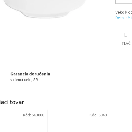
Veko k o
Detailné 
TLAČ
Garancia doručenia
v rámci celej SR
iaci tovar
Kód:
563000
Kód:
6040