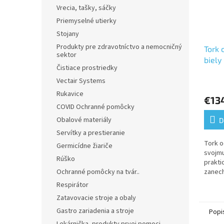
Vrecia, tašky, sáčky
Priemyselné utierky
Stojany
Produkty pre zdravotníctvo a nemocničný
Tork 
sektor
biely
Čistiace prostriedky
Vectair Systems
Priem
hodno
Rukavice
€13
produ
COVID Ochranné pomôcky
je
5,0
Obalové materiály
D
z
Servítky a prestieranie
5
Tork 
Germicídne žiariče
hviezd
svojm
Rúško
prakti
zanech
Ochranné pomôcky na tvár..
dlhodo
Respirátor
odpadk
Zatavovacie stroje a obaly
do mno
Gastro zariadenia a stroje
Popi