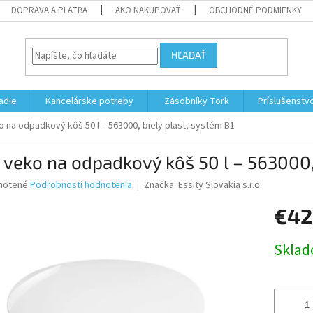
DOPRAVA A PLATBA
AKO NAKUPOVAŤ
OBCHODNÉ PODMIENKY
HĽADAŤ
adie
Kancelárske potreby
Zásobníky Tork
Príslušenstv
 na odpadkový kôš 50 l – 563000, biely plast, systém B1
 veko na odpadkový kôš 50 l – 563000,
né
notené
Podrobnosti hodnotenia
Značka:
Essity Slovakia s.r.o.
nie
€42
u
Jednotk
Skla
cena:
iek.