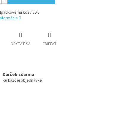
dpadkovému košu 50 L
informácie
OPÝTAŤ SA
ZDIEĽAŤ
Darček zdarma
Ku každej objednávke