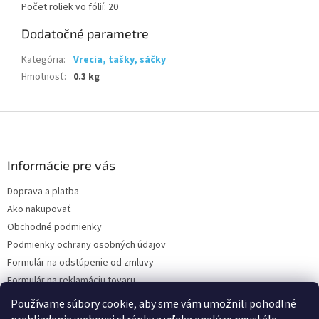
Počet roliek vo fólií: 20
Dodatočné parametre
Kategória
:
Vrecia, tašky, sáčky
Hmotnosť
:
0.3 kg
Z
á
p
ä
Informácie pre vás
t
Doprava a platba
i
Ako nakupovať
e
Obchodné podmienky
Podmienky ochrany osobných údajov
Formulár na odstúpenie od zmluvy
Formulár na reklamáciu tovaru
Kontakty
Používame súbory cookie, aby sme vám umožnili pohodlné