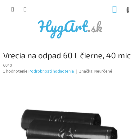
Prejsť
NÁKUP
na
obsah
KOŠÍK
Vrecia na odpad 60 L čierne, 40 mic
6040
Priemerné
1 hodnotenie
Podrobnosti hodnotenia
Značka:
Neurčené
hodnotenie
produktu
je
5,0
z
5
hviezdičiek.