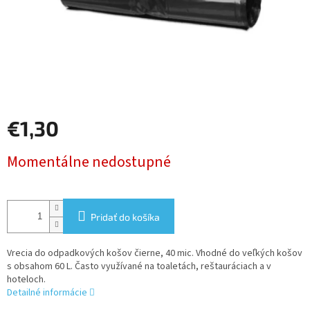
€1,30
Jednotková
Momentálne nedostupné
cena:
Pridať do košíka
Vrecia do odpadkových košov čierne, 40 mic. Vhodné do veľkých košov
s obsahom 60 L. Často využívané na toaletách, reštauráciach a v
hoteloch.
Detailné informácie