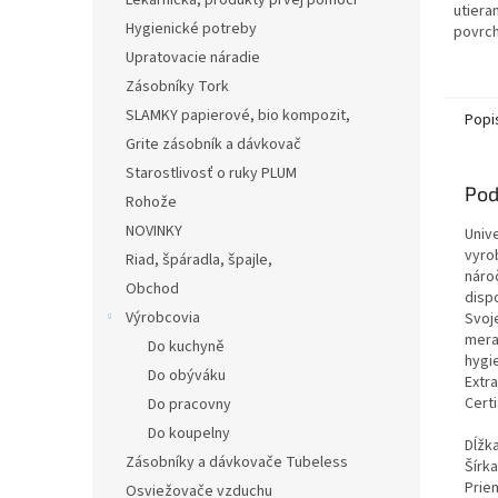
Lekárnička, produkty prvej pomoci
utieran
Hygienické potreby
povrc
vysoko
Upratovacie náradie
Vhodná
Zásobníky Tork
SLAMKY papierové, bio kompozit,
Popi
Grite zásobník a dávkovač
Starostlivosť o ruky PLUM
Pod
Rohože
NOVINKY
Univ
vyro
Riad, špáradla, špajle,
náro
Obchod
dispo
Výrobcovia
Svoj
mera
Do kuchyně
hygi
Do obýváku
Extra
Cert
Do pracovny
Do koupelny
Dĺžk
Zásobníky a dávkovače Tubeless
Šírk
Prie
Osviežovače vzduchu