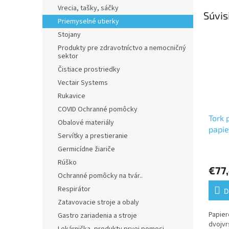
Vrecia, tašky, sáčky
Súvis
Priemyselné utierky
Stojany
Produkty pre zdravotníctvo a nemocničný
sektor
Čistiace prostriedky
Vectair Systems
Rukavice
COVID Ochranné pomôcky
Tork 
Obalové materiály
papie
Servítky a prestieranie
kotúč
Germicídne žiariče
Priem
2.vrs
hodno
Rúško
v kar
€77
produ
Ochranné pomôcky na tvár..
je
Respirátor
5,0
D
z
Zatavovacie stroje a obaly
5
Papier
Gastro zariadenia a stroje
hviezd
dvojvr