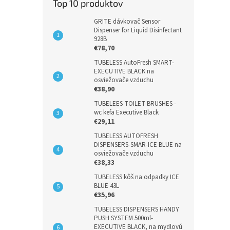
Top 10 produktov
GRITE dávkovač Sensor
Dispenser for Liquid Disinfectant
928B
€78,70
TUBELESS AutoFresh SMART-
EXECUTIVE BLACK na
osviežovače vzduchu
€38,90
TUBELEES TOILET BRUSHES -
wc kefa Executive Black
€29,11
TUBELESS AUTOFRESH
DISPENSERS-SMAR-ICE BLUE na
osviežovače vzduchu
€38,33
TUBELESS kôš na odpadky ICE
BLUE 43L
€35,96
TUBELESS DISPENSERS HANDY
PUSH SYSTEM 500ml-
EXECUTIVE BLACK, na mydlovú