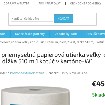
DOPRAVA A PLATBA
AKO NAKUPOVAŤ
OBCHODNÉ PODMIENKY
HĽADAŤ
adie
Kancelárske potreby
Zásobníky Tork
Príslušenstv
ierová utierka veľký kotúč Plus,Premium, biela,2 vrst, dĺžka 510 m,1 kotú
 priemyselná papierová utierka veľký 
, dĺžka 510 m,1 kotúč v kartóne-W1
né
notené
Podrobnosti hodnotenia
Značka:
Essity Slovakia s.r.o.
nie
€45
u
Jednotk
Skla
cena:
iek.