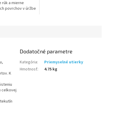
e rúk a mierne
ch povrchov v úržbe
 autodielňach
Dodatočné parametre
u,
Kategória
:
Priemyselné utierky
Hmotnosť
:
4.75 kg
etov. K
isteniu
u celkovej
 tekutín