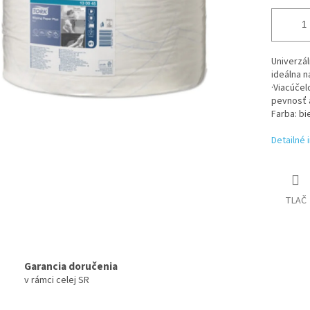
Univerzál
ideálna n
·Viacúčel
pevnosť 
Farba: bi
Detailné 
TLAČ
Garancia doručenia
v rámci celej SR