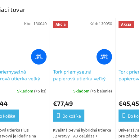
iaci tovar
Kód:
130040
Kód:
130050
Akcia
Akcia
€99
€100
–21 %
–22 %
priemyselná
Tork priemyselná
Tork pri
rová utierka veľký
papierová utierka veľký
papierová
 Plus,Premium,biela,
kotúč Plus,Premium,
kotúč
Skladom
(>5 ks)
Skladom
(>5 balenie)
erné
t,dĺžka 510 m,1 kotúč
modrá, 2 vrst., dĺžka 510
Plus,Pre
tenie
. -W1
m, 1 kotúč v kart.-W1
vrstvy, d
,44
€77,49
€45,45
ktu
kotúč v 
o košíka
Do košíka
Do ko
ová utierka Plus
Kvalitná pevná hybridná utierka
Univerzáln
ičiek.
stvová je ideálna na
. 2 vrstvy TAD celulóza +
pre zásobn