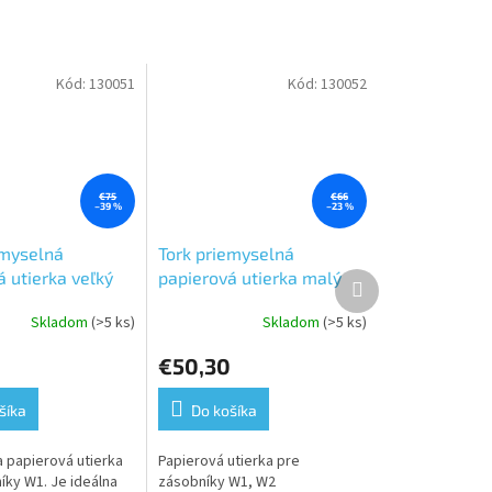
Kód:
130051
Kód:
130052
€75
€66
–39 %
–23 %
emyselná
Tork priemyselná
 utierka veľký
papierová utierka malý
Ďalší
produkt
kotúč Plus,
Skladom
(>5 ks)
Skladom
(>5 ks)
mium,modrá,2
Premium,modrá, 2 vrstvy,
ĺžka 510 m,1
dĺžka 255 m, 2 kotúče v
€50,30
kartóne-W1
kart. -W1/W2
šíka
Do košíka
a papierová utierka
Papierová utierka pre
íky W1. Je ideálna
zásobníky W1, W2