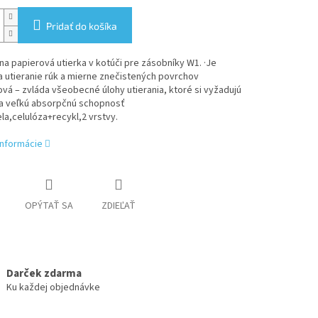
Pridať do košíka
na papierová utierka v kotúči pre zásobníky W1.
·Je
a utieranie rúk a mierne znečistených povrchov
ová – zvláda všeobecné úlohy utierania, ktoré si vyžadujú
a veľkú absorpčnú schopnosť
ela,celulóza+recykl,2 vrstvy.
informácie
OPÝTAŤ SA
ZDIEĽAŤ
Darček zdarma
Ku každej objednávke