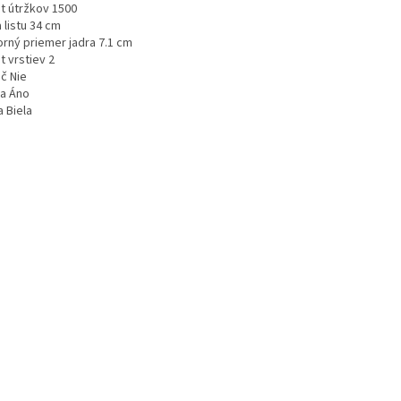
t útržkov 1500
 listu 34 cm
orný priemer jadra 7.1 cm
t vrstiev 2
č Nie
a Áno
 Biela