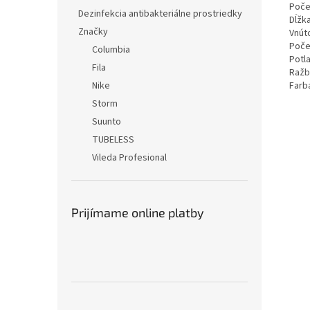
Poče
Dezinfekcia antibakteriálne prostriedky
Dĺžka
Značky
Vnút
Poče
Columbia
Potla
Fila
Ražb
Nike
Farba
Storm
Suunto
TUBELESS
Vileda Profesional
Prijímame online platby