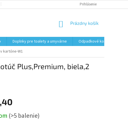
PODMIENKY OCHRANY OSOBNÝCH ÚDAJOV
Prihlásenie
FORMULÁR NA ODSTÚPENI
NÁKUPNÝ
Prázdny košík
KOŠÍK
o
Doplnky pre toalety a umyvárne
Odpadkové koše
Vrec
č v kartóne-W1
kotúč Plus,Premium, biela,2
,40
ová
dom
(>5 balenie)