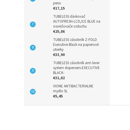
penu
€17,15
TUBELESS dávkovač
AUTOFRESH-LCD,ICE BLUE na
osviežovače vzduchu
€25,86
TUBELESS zásobník Z-FOLD
Executive Black na papierové
utierky
€33,90
TUBELESS zásobník arm lever
system dispensers-EXECUTIVE
BLACK-
€31,82
VIONE ANTIBACTERIALNE
mydlo 5L
€5,45
Z
á
p
ä