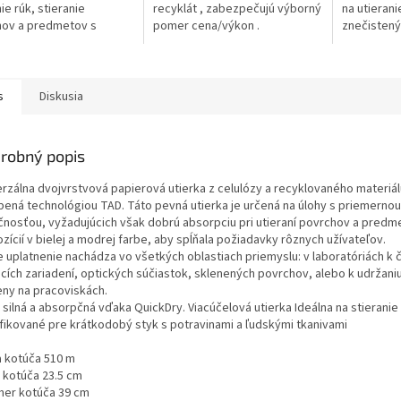
ie rúk, stieranie
recyklát , zabezpečujú výborný
na utierani
hov a predmetov s
pomer cena/výkon .
znečistený
u absorpčnou funkciou.
vo výrobe,
 pre zásobníky W1
s
Diskusia
robný popis
erzálna dvojvrstvová papierová utierka z celulózy a recyklovaného materiál
bená technológiou TAD. Táto pevná utierka je určená na úlohy s priemernou
čnosťou, vyžadujúcich však dobrú absorpciu pri utieraní povrchov a predm
zícií v bielej a modrej farbe, aby spĺňala požiadavky rôznych užívateľov.
e uplatnenie nachádza vo všetkých oblastiach priemyslu: v laboratóriách k č
cích zariadení, optických súčiastok, sklenených povrchov, alebo k udržani
eny na pracoviskách.
 silná a absorpčná vďaka QuickDry. Viacúčelová utierka Ideálna na stieranie
ifikované pre krátkodobý styk s potravinami a ľudskými tkanivami
a kotúča 510 m
a kotúča 23.5 cm
mer kotúča 39 cm