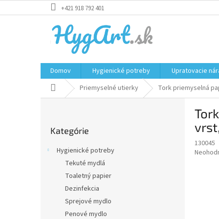
Prejsť
+421 918 792 401
na
obsah
Domov
Hygienické potreby
Upratovacie nár
Domov
Priemyselné utierky
Tork priemyselná pap
B
Tork
o
Preskočiť
č
vrst
Kategórie
kategórie
n
130045
ý
Hygienické potreby
Priemer
Neohod
p
hodnote
Tekuté mydlá
a
produkt
Toaletný papier
n
je
e
Dezinfekcia
0,0
z
l
Sprejové mydlo
5
Penové mydlo
hviezdič