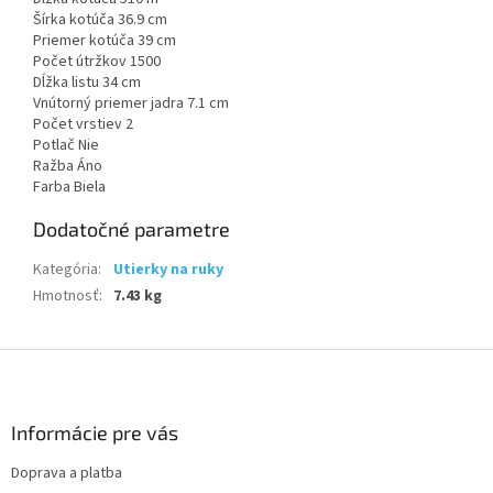
Šírka kotúča 36.9 cm
Priemer kotúča 39 cm
Počet útržkov 1500
Dĺžka listu 34 cm
Vnútorný priemer jadra 7.1 cm
Počet vrstiev 2
Potlač Nie
Ražba Áno
Farba Biela
Dodatočné parametre
Kategória
:
Utierky na ruky
Hmotnosť
:
7.43 kg
Z
á
p
ä
Informácie pre vás
t
Doprava a platba
i