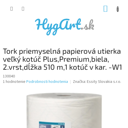
Prejsť
NÁKUP
na
obsah
KOŠÍK
Tork priemyselná papierová utierka
veľký kotúč Plus,Premium,biela,
2.vrst,dĺžka 510 m,1 kotúč v kar. -W1
130040
Priemerné
1 hodnotenie
Podrobnosti hodnotenia
Značka:
Essity Slovakia s.r.o.
hodnotenie
produktu
je
5,0
z
5
hviezdičiek.