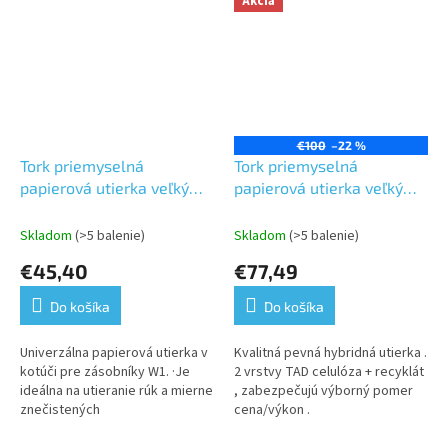
Akcia
€100
–22 %
Tork priemyselná
Tork priemyselná
papierová utierka veľký
papierová utierka veľký
kotúč Plus,Premium,
kotúč Plus,Premium,
biela,2 vrst, dĺžka 510 m,1
modrá, 2 vrst., dĺžka 510
Skladom
(>5 balenie)
Skladom
(>5 balenie)
kotúč v kartóne-W1
m, 1 kotúč v kart.-W1
€45,40
€77,49
Do košíka
Do košíka
Univerzálna papierová utierka v
Kvalitná pevná hybridná utierka .
kotúči pre zásobníky W1. ·Je
2 vrstvy TAD celulóza + recyklát
ideálna na utieranie rúk a mierne
, zabezpečujú výborný pomer
znečistených
cena/výkon .
povrchov·Viacúčelová – zvláda
všeobecné úlohy utierania,