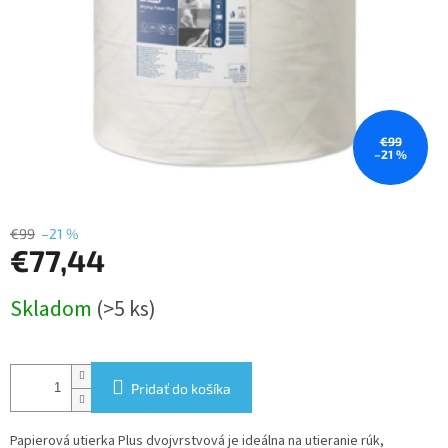
€99
–21 %
€99
–21 %
€77,44
Jednotková
Skladom
(>5 ks)
cena:
Pridať do košíka
Papierová utierka Plus dvojvrstvová je ideálna na utieranie rúk,