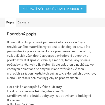
ktoré...
ZOBRAZIŤ VŠETKY SÚVISIACE PRODUKTY
Popis
Diskusia
Podrobný popis
Univerzálna dvojvrstvová papierová utierka z celulózy a
recyklovaného materiálu, vyrobená technológiou TAD. Táto
pevná utierka je určená na úlohy s priemernou náročnosťou,
vyžadujúcich však dobrú absorpciu pri utieraní povrchov a
predmetov. K dispozícií v bielej a modrej farbe, aby spĺňala
požiadavky rôznych užívateľov. Svoje uplatnenie nachádza vo
všetkých oblastiach priemyslu: v laboratóriách k čisteniu
meracích zariadení, optických súčiastok, sklenených povrchov,
alebo k udržaniu celkovej hygieny na pracoviskách.
Extra silná a absorpčná vďaka QuickDry
Ideálna na stieranie tekutín, utieranie rúk
Certifikované pre krátkodobý styk s potravinami a ľudskými
tkanivami
Dĺžka kotúča 510 m