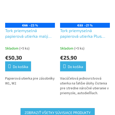
€66
–23 %
€33
–21 %
Tork priemyselná
Tork priemyselná
papierová utierka malý
papierová utierka Plus
kotúč Plus,
biela - Malý kotúč -W1.W2
Premium,modrá, 2 vrstvy,
-2kotúče v balení
Skladom
(>5 ks)
Skladom
(>5 ks)
dĺžka 255 m, 2 kotúče v
€50,30
€25,90
kart. -W1/W2
Do košíka
Do košíka
Papierová utierka pre zásobníky
Viacúčelová jednovrstvová
W1, W2
utierka na ľahšie úlohy čistenia
pre stredne náročné utieranie v
priemysle, autodieľňach.
Možnosť použitia pre zásobníky
W1, W2.
ZOBRAZIŤ VŠETKY SÚVISIACE PRODUKTY