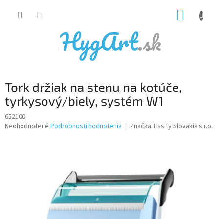
Prejsť
NÁKUP
na
obsah
KOŠÍK
Tork držiak na stenu na kotúče,
tyrkysový/biely, systém W1
652100
Priemerné
Neohodnotené
Podrobnosti hodnotenia
Značka:
Essity Slovakia s.r.o.
hodnotenie
produktu
je
0,0
z
5
hviezdičiek.