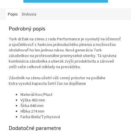
Popis
Diskusia
Podrobný popis
Tork držiak na stenu z radu Performance je vyvinutý na účinnosť
a spoľahlivosť s funkciou jednoduchého plnenia a možnosťou
obsluhovať ho len jednou rukou. Nová generácia Tork
zásobníkov na profesionálne priemyselné utierky. Tá správna
kombinácia zásobníka a utierok zvýši produktivitu a zároveň
zníži vaše celkové náklady na prevádzku.
Zásobník na stenu ušetrí váš cenný priestor na podlahe
Extra vysoká kapacita šetrí čas na dopĺňanie
Materiál Kov/Plast
Výška 463 mm
Šírka 646 mm
Hĺbka 274 mm
Farba Biela/Tyrkysová
Dodatočné parametre