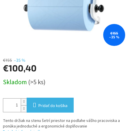
€155
–35 %
€155
–35 %
€100,40
Jednotková
Skladom
(>5 ks)
cena:
Pridať do košíka
Tento držiak na stenu šetrí priestor na podlahe vášho pracoviska a
ponúka jednoduché a ergonomické doplňovanie