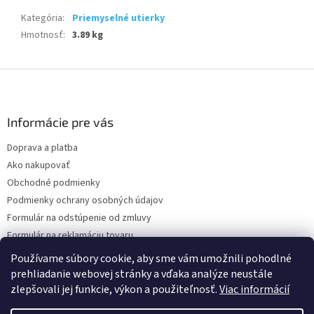
Kategória
:
Priemyselné utierky
Hmotnosť
:
3.89 kg
Z
á
p
ä
Informácie pre vás
t
Doprava a platba
i
Ako nakupovať
e
Obchodné podmienky
Podmienky ochrany osobných údajov
Formulár na odstúpenie od zmluvy
Formulár na reklamáciu tovaru
Kontakty
Používame súbory cookie, aby sme vám umožnili pohodlné
prehliadanie webovej stránky a vďaka analýze neustále
zlepšovali jej funkcie, výkon a použiteľnosť.
Viac informácií