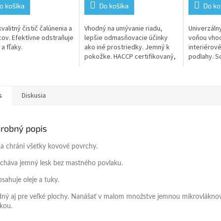
5,0
5,0
o košíka
Do košíka
Do ko
z
z
5
5
valitný čistič čalúnenia a
Vhodný na umývanie riadu,
Univerzálny
ičiek.
hviezdičiek.
hviezdičiek
ov. Efektívne odstraňuje
lepšie odmasňovacie účinky
voňou vhod
 a fľaky.
ako iné prostriedky. Jemný k
interiérové
pokožke. HACCP certifikovaný,
podlahy. Sc
bez obsahu farbív a vôní
šmúh
s
Diskusia
robný popis
í a chráni všetky kovové povrchy.
cháva jemný lesk bez mastného povlaku.
sahuje oleje a tuky.
ný aj pre veľké plochy. Nanášať v malom množstve jemnou mikrovlákno
rkou.