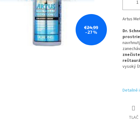
Artus Met
€24,99
Dr. Schn
–27 %
prostri
navrhnut
zanecháv
znečist
reštaurá
vysoký š
Detailné 
TLAČ