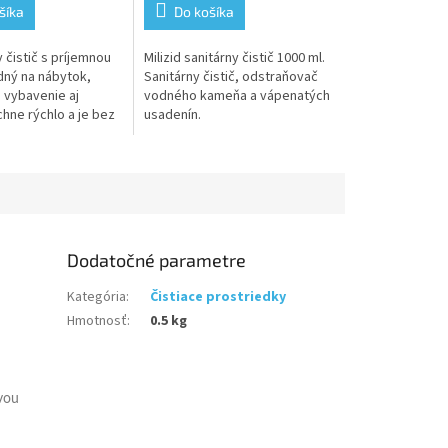
5,0
šíka
Do košíka
z
5
 čistič s príjemnou
Milizid sanitárny čistič 1000 ml.
.
hviezdičiek.
ný na nábytok,
Sanitárny čistič, odstraňovač
 vybavenie aj
vodného kameňa a vápenatých
hne rýchlo a je bez
usadenín.
Dodatočné parametre
Kategória
:
Čistiace prostriedky
Hmotnosť
:
0.5 kg
vou