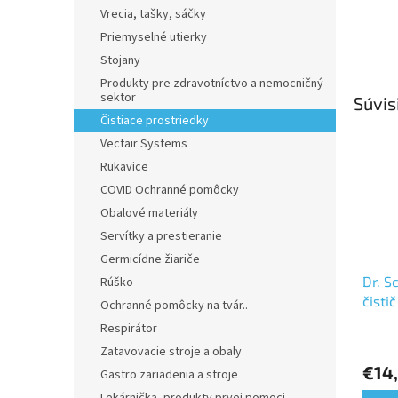
Vrecia, tašky, sáčky
Priemyselné utierky
Stojany
Produkty pre zdravotníctvo a nemocničný
sektor
Súvis
Čistiace prostriedky
Vectair Systems
Rukavice
COVID Ochranné pomôcky
Obalové materiály
Servítky a prestieranie
Germicídne žiariče
Dr. S
Rúško
čisti
Ochranné pomôcky na tvár..
čalún
Respirátor
Priem
1L
Zatavovacie stroje a obaly
hodno
€14
produ
Gastro zariadenia a stroje
je