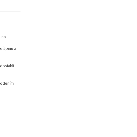
á na
e špinu a
dosiahli
škodením