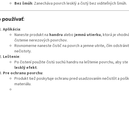
Bez šmúh
: Zanecháva povrch lesklý a čistý bez viditeľných šmúh.
 používať
:
Aplikácia
:
Naneste produkt na
handru
alebo
jemnú utierku
, ktorá je vhodn
čistenie nerezových povrchov.
Rovnomerne naneste čistič na povrch a jemne utrite, čím odstránit
nečistoty.
Leštenie
:
Po čistení použite čistú suchú handru na leštenie povrchu, aby ste 
lesklý efekt
.
Pre ochranu povrchu
:
Produkt tiež poskytuje ochranu pred usadzovaním nečistôt a po
materiálu.