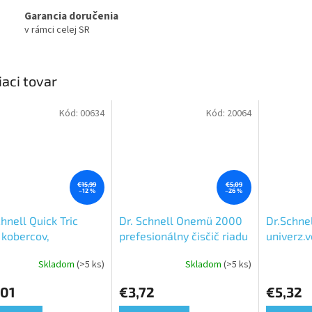
Garancia doručenia
v rámci celej SR
iaci tovar
Kód:
00634
Kód:
20064
€15,99
€5,09
–12 %
–26 %
chnell Quick Tric
Dr. Schnell Onemü 2000
Dr.Schnel
č kobercov,
prefesionálny čisčič riadu
univerz.v
enia, stropov, stien
1L
koncentr
Skladom
(>5 ks)
Skladom
(>5 ks)
erné
Priemerné
Priemerné
tenie
hodnotenie
hodnoteni
,01
€3,72
€5,32
ktu
produktu
produktu
je
je