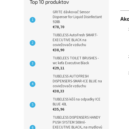
Top 10 produktov
GRITE dávkovač Sensor
Dispenser for Liquid Disinfectant
Ako
928B
€78,70
TUBELESS AutoFresh SMART-
EXECUTIVE BLACK na
osviežovače vzduchu
€38,90
TUBELEES TOILET BRUSHES -
wc kefa Executive Black
€29,11
TUBELESS AUTOFRESH
DISPENSERS-SMAR-ICE BLUE na
osviežovače vzduchu
€38,33
TUBELESS kôš na odpadky ICE
BLUE 43L
€35,96
TUBELESS DISPENSERS HANDY
PUSH SYSTEM 500ml-
EXECUTIVE BLACK, na mydlovú