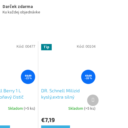
Darček zdarma
Ku každej objednávke
Kód:
00477
Kód:
00104
Tip
€6,99
€9,99
–23 %
–28 %
l Berry 1 L
DR. Schnell Milizid
oňavý čistič
kyslý,extra silný
Ďalší
produkt
át
odstráňovač vodného
Skladom
(>5 ks)
Skladom
(>5 ks)
Priemerné
kameňa 1L-odvápňovač
e
hodnotenie
€7,19
produktu
je