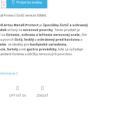
Pridať do košíka
al Protect čistič nereze 500ml.
ell Artus Metall Protect
je
špeciálny čistič a ochranný
edok
určený na
nerezové povrchy
. Tento produkt je
ý na
čistenie, ochranu a leštenie nerezovej ocele
, čím
a povrch
čistý
,
lesklý
a
ochránený pred koróziou
a
ením
. Je ideálny pre
kuchynské zariadenia
,
cie
,
hotely
a iné
gastro prevádzky
, kde sa vyžaduje
tandard čistenia a údržby nerezových povrchov.
informácie
OPÝTAŤ SA
ZDIEĽAŤ