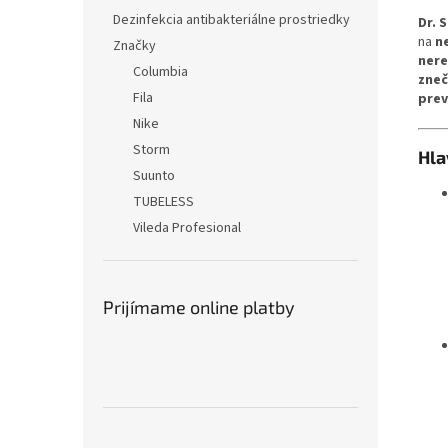
Dezinfekcia antibakteriálne prostriedky
Dr. 
na
n
Značky
nere
Columbia
zneč
Fila
pre
Nike
Storm
Hla
Suunto
TUBELESS
Vileda Profesional
Prijímame online platby