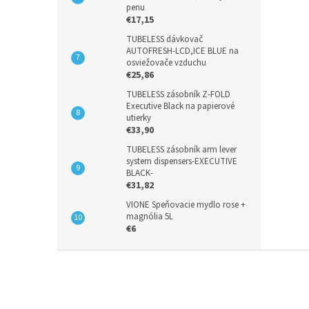
penu
€17,15
TUBELESS dávkovač
AUTOFRESH-LCD,ICE BLUE na
osviežovače vzduchu
€25,86
TUBELESS zásobník Z-FOLD
Executive Black na papierové
utierky
€33,90
TUBELESS zásobník arm lever
system dispensers-EXECUTIVE
BLACK-
€31,82
VIONE Speňovacie mydlo rose +
magnólia 5L
€6
Z
á
p
ä