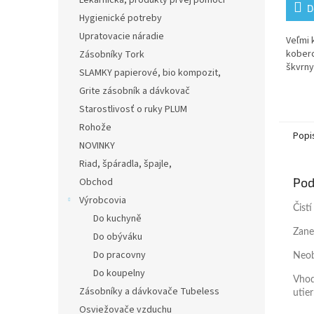
Lekárnička, produkty prvej pomoci
5,0
D
Hygienické potreby
z
5
Upratovacie náradie
Veľmi k
hviezd
koberc
Zásobníky Tork
škvrny
SLAMKY papierové, bio kompozit,
Grite zásobník a dávkovač
Starostlivosť o ruky PLUM
Rohože
Popi
NOVINKY
Riad, špáradla, špajle,
Pod
Obchod
Výrobcovia
Čist
Do kuchyně
Zane
Do obýváku
Do pracovny
Neob
Do koupelny
Vhod
Zásobníky a dávkovače Tubeless
utie
Osviežovače vzduchu