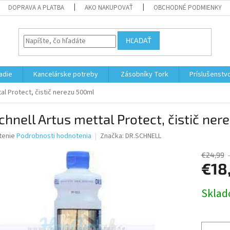
DOPRAVA A PLATBA
AKO NAKUPOVAŤ
OBCHODNÉ PODMIENKY
HĽADAŤ
adie
Kancelárske potreby
Zásobníky Tork
Príslušenstv
tal Protect, čistič nerezu 500ml
chnell Artus mettal Protect, čistič ne
né
tenie
Podrobnosti hodnotenia
Značka:
DR.SCHNELL
nie
u
€24,99
€18
Jednotk
Skla
cena:
iek.