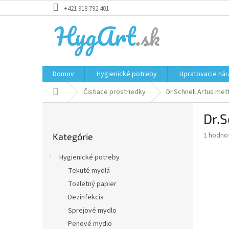
Prejsť
+421 918 792 401
na
obsah
Domov
Hygienické potreby
Upratovacie nár
Domov
Čistiace prostriedky
Dr.Schnell Artus met
B
Dr.S
o
Preskočiť
č
Priemer
1 hodno
Kategórie
kategórie
n
hodnote
ý
produkt
Hygienické potreby
p
je
Tekuté mydlá
5,0
a
z
Toaletný papier
n
5
e
Dezinfekcia
hviezdič
l
Sprejové mydlo
Penové mydlo