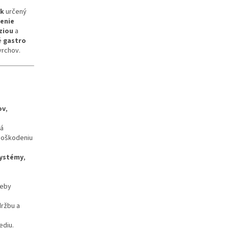
ok
určený
tenie
ziou
a
é
gastro
vrchov.
ov
,
rá
poškodeniu
systémy
,
reby
držbu a
ediu.