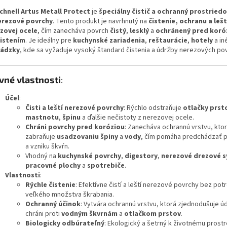
Schnell Artus Metall Protect
je
špeciálny čistič a ochranný prostried
erezové povrchy
. Tento produkt je navrhnutý na
čistenie, ochranu a leš
zovej ocele
, čím zanecháva povrch
čistý
,
lesklý
a
ochránený pred koró
istením
. Je ideálny pre
kuchynské zariadenia
,
reštaurácie
,
hotely
a in
vádzky
, kde sa vyžaduje vysoký štandard čistenia a údržby nerezových po
vné vlastnosti
:
Účel
:
Čisti a leští nerezové povrchy
: Rýchlo odstraňuje
otlačky prst
mastnotu
,
špinu
a ďalšie nečistoty z nerezovej ocele.
Chráni povrchy pred koróziou
: Zanecháva ochrannú vrstvu, kto
zabraňuje
usadzovaniu špiny
a
vody
, čím pomáha predchádzať 
a vzniku škvŕn.
Vhodný na
kuchynské povrchy
,
digestory
,
nerezové drezové 
pracovné plochy
a
spotrebiče
.
Vlastnosti
:
Rýchle čistenie
: Efektívne čistí a leští nerezové povrchy bez pot
veľkého množstva škrabania.
Ochranný účinok
: Vytvára ochrannú vrstvu, ktorá zjednodušuje ú
chráni proti
vodným škvrnám
a
otlačkom prstov
.
Biologicky odbúrateľný
: Ekologický a šetrný k životnému prostr