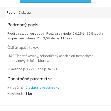
Popis
Diskusia
Podrobný popis
Riedi sa studenou vodou . Používa sa riedený 0,25% - 30% podľa
stupňa znečistenia .Ph 13,0 Balenie: 1 l fľaša
Čistí aj lapače tukov.
HACCP cetifikovaný, odporúčaný asociáciou nemeckých
potravinových inšpektorov.
V kartóne je 12ks. Cena je za 1ks.
Dodatočné parametre
Kategória
:
Čistiace prostriedky
Hmotnosť
:
1 kg
Z