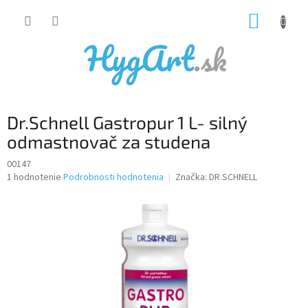
Prejsť
NÁKUP
na
obsah
KOŠÍK
Dr.Schnell Gastropur 1 L- silný
odmastnovač za studena
00147
Priemerné
1 hodnotenie
Podrobnosti hodnotenia
Značka:
DR.SCHNELL
hodnotenie
produktu
je
5,0
z
5
hviezdičiek.