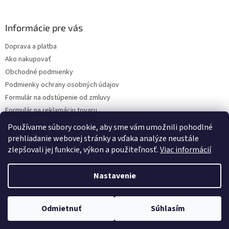
á
p
ä
Informácie pre vás
t
Doprava a platba
i
Ako nakupovať
e
Obchodné podmienky
Podmienky ochrany osobných údajov
Formulár na odstúpenie od zmluvy
Formulár na reklamáciu tovaru
Kontakty
Používame súbory cookie, aby sme vám umožnili pohodlné
prehliadanie webovej stránky a vďaka analýze neustále
zlepšovali jej funkcie, výkon a použiteľnosť.
Viac informácií
Vytvoril Shoptet
Nastavenie
Copyright 2026
www.hygart.sk
. Všetky práva vyhradené.
Upraviť
Odmietnuť
Súhlasím
nastavenie cookies