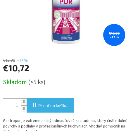
€12,99
–17 %
€12,99
–17 %
€10,72
Jednotková
Skladom
(>5 ks)
cena:
Pridať do košíka
Gastropur je extrémne silný odmasťovač za studena, ktorý čistí odolné
povrchy a podlahy v profesionálnych kuchyniach. Vhodný pomocník na