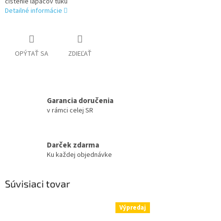
čistenie lapačov tuku
Detailné informácie
OPÝTAŤ SA
ZDIEĽAŤ
Garancia doručenia
v rámci celej SR
Darček zdarma
Ku každej objednávke
Súvisiaci tovar
Výpredaj