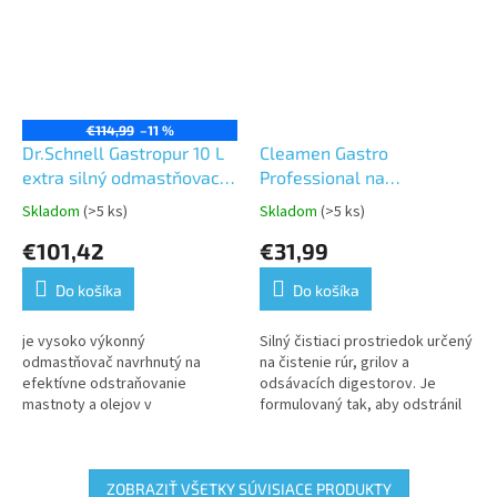
€114,99
–11 %
Dr.Schnell Gastropur 10 L
Cleamen Gastro
extra silný odmastňovací
Professional na
čistič, potravinarsky
rúry,konvektomaty a grily
Skladom
(>5 ks)
Skladom
(>5 ks)
Priemerné
Priemerné
koncentrát
5,5kg
hodnotenie
hodnotenie
€101,42
€31,99
produktu
produktu
je
je
Do košíka
Do košíka
5,0
5,0
z
z
5
5
je vysoko výkonný
Silný čistiaci prostriedok určený
hviezdičiek.
hviezdičiek.
odmastňovač navrhnutý na
na čistenie rúr, grilov a
efektívne odstraňovanie
odsávacích digestorov. Je
mastnoty a olejov v
formulovaný tak, aby odstránil
profesionálnych kuchyniach a
mastnotu, pripálené zvyšky
gastro prevádzkach. Je
jedla a iné odolné nečistoty...
špecificky určený na použitie
za...
ZOBRAZIŤ VŠETKY SÚVISIACE PRODUKTY