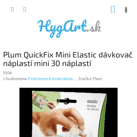
Prejsť
NÁKUP
na
obsah
KOŠÍK
Plum QuickFix Mini Elastic dávkovač
náplastí mini 30 náplastí
5504
Priemerné
1 hodnotenie
Podrobnosti hodnotenia
Značka:
Plum
hodnotenie
produktu
je
5,0
z
5
hviezdičiek.