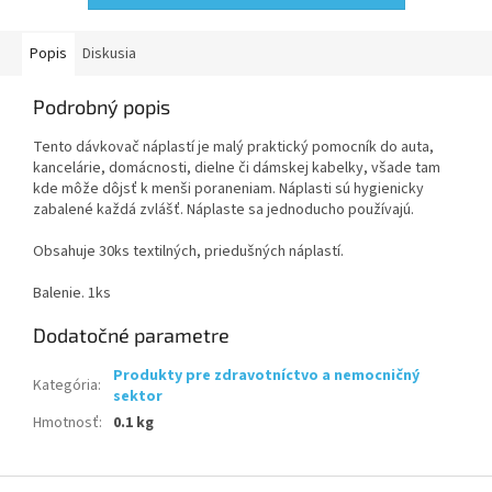
Popis
Diskusia
Podrobný popis
Tento dávkovač náplastí je malý praktický pomocník do auta,
kancelárie, domácnosti, dielne či dámskej kabelky, všade tam
kde môže dôjsť k menši poraneniam. Náplasti sú hygienicky
zabalené každá zvlášť. Náplaste sa jednoducho používajú.
Obsahuje 30ks textilných, priedušných náplastí.
Balenie. 1ks
Dodatočné parametre
Produkty pre zdravotníctvo a nemocničný
Kategória
:
sektor
Hmotnosť
:
0.1 kg
Z