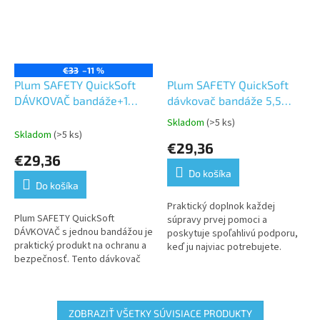
€33
–11 %
Plum SAFETY QuickSoft
Plum SAFETY QuickSoft
DÁVKOVAČ bandáže+1
dávkovač bandáže 5,5
bandáž ČIERNA 5,5 cm x 5
cmx5 m – modrá
Skladom
(>5 ks)
Priemerné
m
Skladom
(>5 ks)
hodnotenie
€29,36
produktu
€29,36
je
Do košíka
5,0
Do košíka
z
5
Praktický doplnok každej
Plum SAFETY QuickSoft
hviezdičiek.
súpravy prvej pomoci a
DÁVKOVAČ s jednou bandážou je
poskytuje spoľahlivú podporu,
praktický produkt na ochranu a
keď ju najviac potrebujete.
bezpečnosť. Tento dávkovač
Naodtrhnutie nie sú potrebné
uľahčuje aplikáciu bandáže,
nožnice.Samolepiace –
ktorá má rozmery 5,5 cm x 5 m....
jednoduchá...
ZOBRAZIŤ VŠETKY SÚVISIACE PRODUKTY