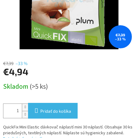
€7,39
–33 %
€7,39
–33 %
€4,94
Jednotková
Skladom
(>5 ks)
cena:
Pridať do košíka
QuickFix Mini Elastic dávkovač náplastí mini 30 náplastí. Obsahuje 30 ks
priedušných, textilných náplastí. Náplaste sú hygienicky zabalené.