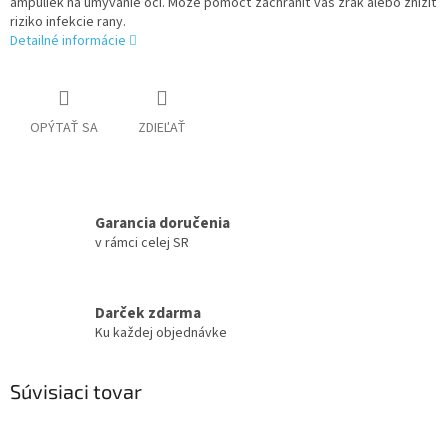
ampuliek na umývanie očí. Môže pomôcť zachrániť váš zrak alebo znížiť
riziko infekcie rany.
Detailné informácie
OPÝTAŤ SA
ZDIEĽAŤ
Garancia doručenia
v rámci celej SR
Darček zdarma
Ku každej objednávke
Súvisiaci tovar