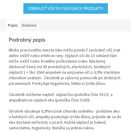
ZOBRAZIŤ VŠETKY SÚVISIACE PRODUKTY
Popis
Diskusia
Podrobný popis
Blízko pracovného miesta Vám môžu pomôcť zachrániť váš zrak
alebo znížiť riziko infekcie rany. Výplach oči do 15 sekúnd Vám
môže znížiť riziko trvalého poškodenia zraku. Nástenný
dávkovač ktorý má 45 priedušných, elastických, textilných
náplastí 1 × 5ks 20ml ampuliek na umývanie očí s 0,9% sterilným
chloridom sodným. Zásobník je výborný pomocník pri drobných
poraneniach. Poskytuje hygienickú, ľahkú a rýchlu úľavu.
Zásobník môžeme naplniť náplasťou (položka číslo 5512) a
ampulkami na výplach oka (položka číslo 5160)
Výrobok obsahuje 0,9%roztok chloridu sodného - podobne ako
u ľudských očí, ampulky poskytujú rýchlu úľavu, prípade ak sa do
oka dostanú nečistoty ci prach. Každá náplasť je balená
samostatne, hygienicky. Nanáša sa jednou rukou.