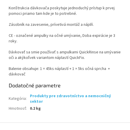
Konštrukcia dávkovača poskytuje jednoduchý prístup k prvej
pomoci priamo tam kde je to potrebné.
Zásobník na zavesenie, prívetivá montáž a náplň.
CE - označené ampulky na očné umývanie, Doba expirácie je 3
roky.
Dávkovať sa smie používať s ampulkami QuickRinse na umývanie
oči a akýkoľvek variantom náplastí QuickFix.
Balenie obsahuje: 1 × 45ks náplastí + 1 × 5ks očná sprcha +
dávkovač
Dodatočné parametre
Produkty pre zdravotníctvo a nemocničný
Kategória
:
sektor
Hmotnosť
:
0.2 kg
Z