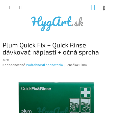
Prejsť
NÁKUP
na
obsah
KOŠÍK
Plum Quick Fix + Quick Rinse
dávkovač náplastí + očná sprcha
4631
Priemerné
Neohodnotené
Podrobnosti hodnotenia
Značka:
Plum
hodnotenie
produktu
je
0,0
z
5
hviezdičiek.