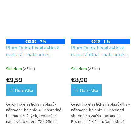
€10,39
–7 %
€9,19
–3 %
Plum Quick Fix elastická
Plum Quick Fix elastická
náplasť - náhradné
náplasť dlhá - náhradné
balenie 45
balenie 30
Skladom
(>5 ks)
Skladom
(>5 ks)
€9,59
€8,90
Do košíka
Do košíka
Quick Fix elastická náplasť -
Quick Fix elastická náplasť dlhá -
náhradné balenie 45. Náhradné
náhradné balenie 30. Náplasti
balenie pružných, textilných
vhodné na väčšie poranenia.
náplastí rozmeru 72 × 25mm.
Rozmer 12 × 2 cm. Náplasti sú
Vyrobené z kvalitného pE
pružné, textilné, dlhé.
materiálu ktorý je šetrný k...