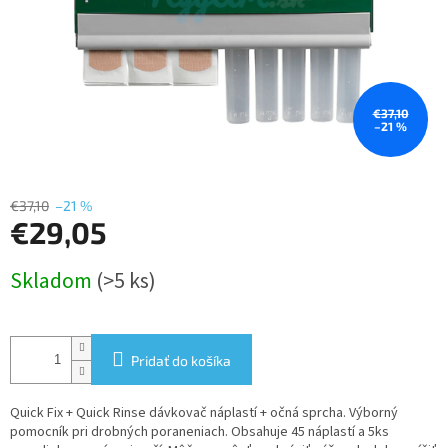
€37,10
–21 %
€37,10
–21 %
€29,05
Jednotková
Skladom
(>5 ks)
cena:
Pridať do košíka
Quick Fix + Quick Rinse dávkovač náplastí + očná sprcha. Výborný
pomocník pri drobných poraneniach. Obsahuje 45 náplastí a 5ks