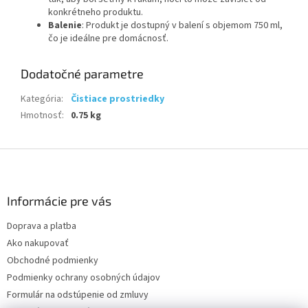
konkrétneho produktu.
Balenie
: Produkt je dostupný v balení s objemom 750 ml,
čo je ideálne pre domácnosť.
Dodatočné parametre
Kategória
:
Čistiace prostriedky
Hmotnosť
:
0.75 kg
Z
á
p
ä
Informácie pre vás
t
Doprava a platba
i
Ako nakupovať
e
Obchodné podmienky
Podmienky ochrany osobných údajov
Formulár na odstúpenie od zmluvy