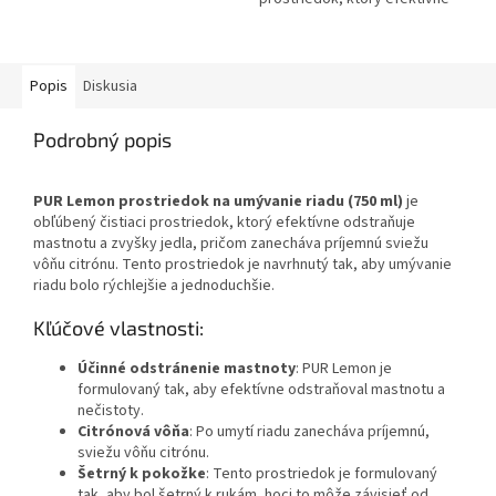
odstraňuje mastnotu a škvrny z
riadu, vrátane odolných
zvyškov...
Popis
Diskusia
Podrobný popis
PUR Lemon prostriedok na umývanie riadu (750 ml)
je
obľúbený čistiaci prostriedok, ktorý efektívne odstraňuje
mastnotu a zvyšky jedla, pričom zanecháva príjemnú sviežu
vôňu citrónu. Tento prostriedok je navrhnutý tak, aby umývanie
riadu bolo rýchlejšie a jednoduchšie.
Kľúčové vlastnosti:
Účinné odstránenie mastnoty
: PUR Lemon je
formulovaný tak, aby efektívne odstraňoval mastnotu a
nečistoty.
Citrónová vôňa
: Po umytí riadu zanecháva príjemnú,
sviežu vôňu citrónu.
Šetrný k pokožke
: Tento prostriedok je formulovaný
tak, aby bol šetrný k rukám, hoci to môže závisieť od