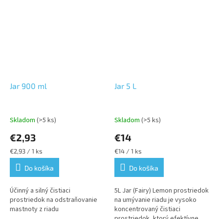
Jar 900 ml
Jar 5 L
Skladom
(>5 ks)
Skladom
(>5 ks)
€2,93
€14
Jednotková
Jednotková
€2,93 / 1 ks
€14 / 1 ks
cena:
cena:
Do košíka
Do košíka
Účinný a silný čistiaci
5L Jar (Fairy) Lemon prostriedok
prostriedok na odstraňovanie
na umývanie riadu je vysoko
mastnoty z riadu
koncentrovaný čistiaci
prostriedok, ktorý efektívne