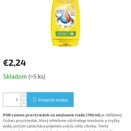
€2,24
Jednotková
Skladom
(>5 ks)
cena:
Pridať do košíka
PUR Lemon prostriedok na umývanie riadu (750 ml)
je obľúbený
čistiaci prostriedok, ktorý efektívne odstraňuje mastnotu a zvyšky
jedla, pričom zanecháva príjemnú sviežu vôňu citrónu. Tento