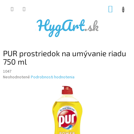
Prejsť
NÁKUP
na
obsah
KOŠÍK
PUR prostriedok na umývanie riadu
750 ml
1047
Priemerné
Neohodnotené
Podrobnosti hodnotenia
hodnotenie
produktu
je
0,0
z
5
hviezdičiek.