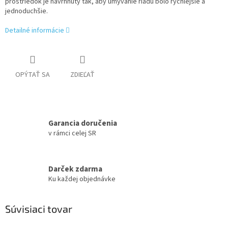
prostriedok je navrhnutý tak, aby umývanie riadu bolo rýchlejšie a
jednoduchšie.
Detailné informácie
OPÝTAŤ SA
ZDIEĽAŤ
Garancia doručenia
v rámci celej SR
Darček zdarma
Ku každej objednávke
Súvisiaci tovar