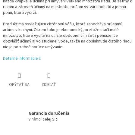
každá kvapka je účinná pri umývaní veľkého množstva riadu. Je šetrný k
rukám a zároveň účinný na mastnotu, pričom vytvára bohatú a jemnú
penu, ktorá vydrží.
Produkt má osviežujúcu citrónovú vôňu, ktorá zanecháva príjemnú
arómu v kuchyni. Okrem toho je ekonomický, pretože stačí malé
množstvo, ktoré vydrží na dlhšie obdobie, čím šetrí peniaze. Je
obzvlášť účinný aj vo studenej vode, takže na dosiahnutie čistého riadu
nie je potrebné horúce umývanie.
Detailné informácie
OPÝTAŤ SA
ZDIEĽAŤ
Garancia doručenia
v rámci celej SR