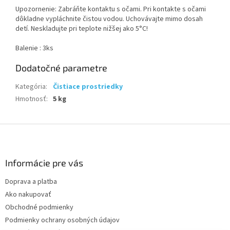
Upozornenie: Zabráňte kontaktu s očami. Pri kontakte s očami
dôkladne vypláchnite čistou vodou. Uchovávajte mimo dosah
detí. Neskladujte pri teplote nižšej ako 5°C!
Balenie : 3ks
Dodatočné parametre
Kategória
:
Čistiace prostriedky
Hmotnosť
:
5 kg
Z
á
p
ä
Informácie pre vás
t
Doprava a platba
i
Ako nakupovať
e
Obchodné podmienky
Podmienky ochrany osobných údajov