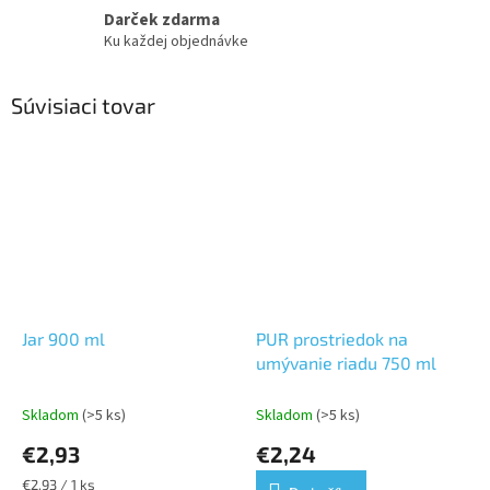
Darček zdarma
Ku každej objednávke
Súvisiaci tovar
Jar 900 ml
PUR prostriedok na
umývanie riadu 750 ml
Skladom
(>5 ks)
Skladom
(>5 ks)
€2,93
€2,24
Jednotková
€2,93 / 1 ks