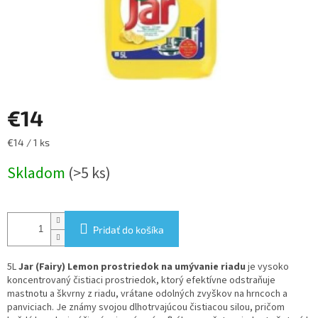
€14
Jednotková
€14 / 1 ks
cena:
Skladom
(>5 ks)
Pridať do košíka
5L
Jar (Fairy) Lemon prostriedok na umývanie riadu
je vysoko
koncentrovaný čistiaci prostriedok, ktorý efektívne odstraňuje
mastnotu a škvrny z riadu, vrátane odolných zvyškov na hrncoch a
panviciach. Je známy svojou dlhotrvajúcou čistiacou silou, pričom