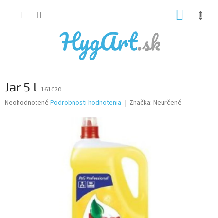
Prejsť
NÁKUP
na
obsah
KOŠÍK
Jar 5 L
161020
Priemerné
Neohodnotené
Podrobnosti hodnotenia
Značka:
Neurčené
hodnotenie
produktu
je
0,0
z
5
hviezdičiek.