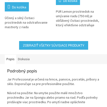
Do košíka
cena:
Do košíka
PUR Lemon prostriedok na
umývanie riadu (750 ml) je
Účinný a silný čistiaci
obľúbený čistiaci prostriedok,
prostriedok na odstraňovanie
ktorý efektívne odstraňuje
mastnoty z riadu
mastnotu a zvyšky jedla, pričom
zanecháva príjemnú sviežu
vôňu...
ZOBRAZIŤ VŠETKY SÚVISIACE PRODUKTY
Popis
Diskusia
Podrobný popis
Jar Professional je určená na hrnce, panvice, porcelán, príbory a
sklo. Doporučuje sa pre profesionálne použitie.
Návod na použitie: Na umytie použite malé množstvo
prostriedku Jar na špongiu alebo priamo na riad. Podľa potreby
pridávajte viac prostriedku. Po umytí riadne opláchnite