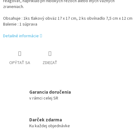
reagovať, napríklad pri hlbokých rezoch alebo iných vážnych
zraneniach.
Obsahuje : 1ks tlakový obväz 17 x 17 cm, 2 ks obvínadlo 7,5 cm x 12 cm
Balenie : 1 súprava
Detailné informácie
OPÝTAŤ SA
ZDIEĽAŤ
Garancia doručenia
v rámci celej SR
Darček zdarma
Ku každej objednávke