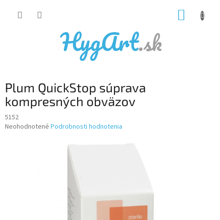
Prejsť
NÁKUP
na
obsah
KOŠÍK
Plum QuickStop súprava
kompresných obväzov
5152
Priemerné
Neohodnotené
Podrobnosti hodnotenia
hodnotenie
produktu
je
0,0
z
5
hviezdičiek.