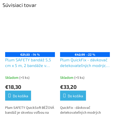
Súvisiaci tovar
€21,33
–14 %
€42,99
–22 %
Plum SAFETY bandáž 5,5
Plum QuickFix - dávkovač
cm x 5 m, 2 bandáže v
detekovateľných modrých
balení
náplasťí 2x45
Skladom
(>5 ks)
Skladom
(>5 ks)
€18,30
€33,20
Do košíka
Do košíka
Plum SAFETY QuickSoft BÉŽOVÁ
QuickFix - dávkovač
bandáž je skvelou voľbou na
detekovateľných modrých