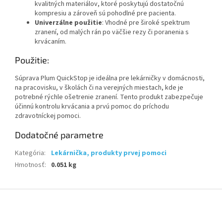
kvalitných materiálov, ktoré poskytujú dostatočnú
kompresiu a zároveň sú pohodlné pre pacienta.
Univerzálne použitie
: Vhodné pre široké spektrum
zranení, od malých rán po väčšie rezy či poranenia s
krvácaním.
Použitie:
Súprava Plum QuickStop je ideálna pre lekárničky v domácnosti,
na pracovisku, v školách či na verejných miestach, kde je
potrebné rýchle ošetrenie zranení. Tento produkt zabezpečuje
účinnú kontrolu krvácania a prvú pomoc do príchodu
zdravotníckej pomoci.
Dodatočné parametre
Kategória
:
Lekárnička, produkty prvej pomoci
Hmotnosť
:
0.051 kg
Z
á
p