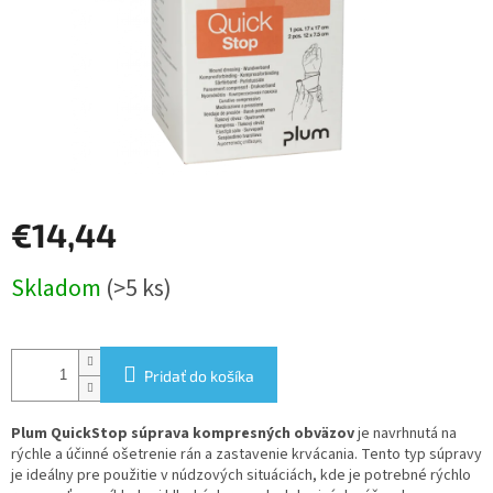
€14,44
Jednotková
Skladom
(>5 ks)
cena:
Pridať do košíka
Plum QuickStop súprava kompresných obväzov
je navrhnutá na
rýchle a účinné ošetrenie rán a zastavenie krvácania. Tento typ súpravy
je ideálny pre použitie v núdzových situáciách, kde je potrebné rýchlo