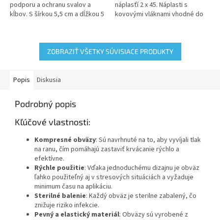
podporu a ochranu svalov a
náplasťí 2 x 45. Náplasti s
kĺbov. S šírkou 5,5 cm a dĺžkou 5
kovovými vláknami vhodné do
m je vhodná pre rôzne časti
potravinárskeho priemyslu,
tela. V balení sú dva kusy,...
iných mokrých pracovísk či
pracovísk s vysokými...
ZOBRAZIŤ VŠETKY SÚVISIACE PRODUKTY
Popis
Diskusia
Podrobný popis
Kľúčové vlastnosti:
Kompresné obväzy
: Sú navrhnuté na to, aby vyvíjali tlak
na ranu, čím pomáhajú zastaviť krvácanie rýchlo a
efektívne.
Rýchle použitie
: Vďaka jednoduchému dizajnu je obväz
ľahko použiteľný aj v stresových situáciách a vyžaduje
minimum času na aplikáciu.
Sterilné balenie
: Každý obväz je sterilne zabalený, čo
znižuje riziko infekcie.
Pevný a elastický materiál
: Obväzy sú vyrobené z