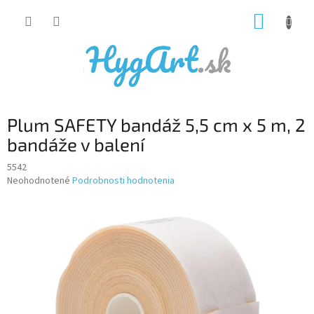
Prejsť
NÁKUP
na
obsah
KOŠÍK
Plum SAFETY bandáž 5,5 cm x 5 m, 2
bandáže v balení
5542
Priemerné
Neohodnotené
Podrobnosti hodnotenia
hodnotenie
produktu
je
0,0
z
5
hviezdičiek.