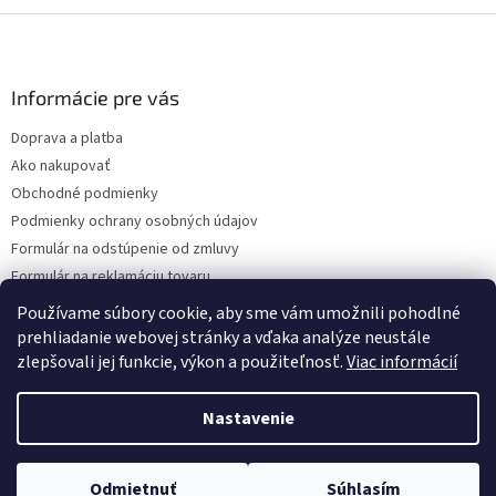
Z
á
p
ä
Informácie pre vás
t
Doprava a platba
i
Ako nakupovať
e
Obchodné podmienky
Podmienky ochrany osobných údajov
Formulár na odstúpenie od zmluvy
Formulár na reklamáciu tovaru
Kontakty
Používame súbory cookie, aby sme vám umožnili pohodlné
prehliadanie webovej stránky a vďaka analýze neustále
zlepšovali jej funkcie, výkon a použiteľnosť.
Viac informácií
Vytvoril Shoptet
Nastavenie
Copyright 2026
www.hygart.sk
. Všetky práva vyhradené.
Upraviť
Odmietnuť
Súhlasím
nastavenie cookies