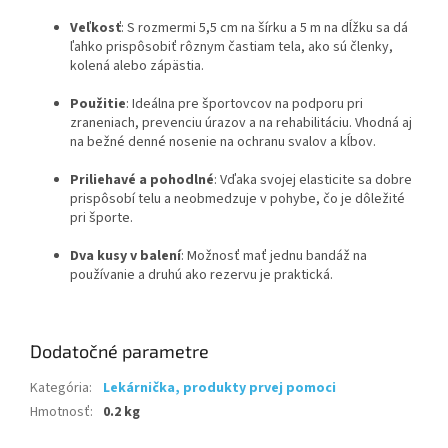
Veľkosť
: S rozmermi 5,5 cm na šírku a 5 m na dĺžku sa dá
ľahko prispôsobiť rôznym častiam tela, ako sú členky,
kolená alebo zápästia.
Použitie
: Ideálna pre športovcov na podporu pri
zraneniach, prevenciu úrazov a na rehabilitáciu. Vhodná aj
na bežné denné nosenie na ochranu svalov a kĺbov.
Priliehavé a pohodlné
: Vďaka svojej elasticite sa dobre
prispôsobí telu a neobmedzuje v pohybe, čo je dôležité
pri športe.
Dva kusy v balení
: Možnosť mať jednu bandáž na
používanie a druhú ako rezervu je praktická.
Dodatočné parametre
Kategória
:
Lekárnička, produkty prvej pomoci
Hmotnosť
:
0.2 kg