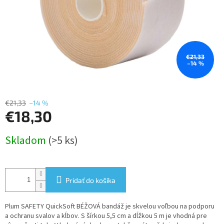
€21,33
–14 %
€21,33
–14 %
€18,30
Jednotková
Skladom
(>5 ks)
cena:
Pridať do košíka
Plum SAFETY QuickSoft BÉŽOVÁ bandáž je skvelou voľbou na podporu
a ochranu svalov a kĺbov. S šírkou 5,5 cm a dĺžkou 5 m je vhodná pre