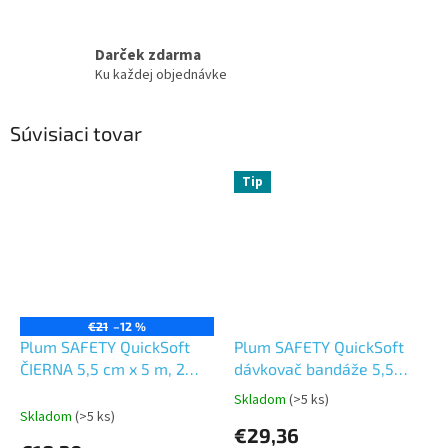
Darček zdarma
Ku každej objednávke
Súvisiaci tovar
Tip
€21
–12 %
Plum SAFETY QuickSoft
Plum SAFETY QuickSoft
ČIERNA 5,5 cm x 5 m, 2
dávkovač bandáže 5,5
bandáže v balení
cmx5 m – modrá
Skladom
(>5 ks)
Priemerné
Skladom
(>5 ks)
hodnotenie
€29,36
produktu