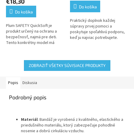
€18,30
je
Do košíka
5,0
Do košíka
z
5
Praktický doplnok každej
Plum SAFETY QuickSoft je
hviezdičiek.
súpravy prvej pomoci a
produkt určený na ochranu a
poskytuje spoľahlivú podporu,
bezpečnosť, najmä pre deti.
keď ju najviac potrebujete.
Tento konkrétny model má
Naodtrhnutie nie sú potrebné
rozmery 5,5 cm x 5 m a v balení
nožnice.Samolepiace –
sú dve bandáže. Jeho čierna
jednoduchá...
farba a...
ZOBRAZIŤ VŠETKY SÚVISIACE PRODUKTY
Popis
Diskusia
Podrobný popis
Materiál
: Bandáž je vyrobená z kvalitného, elastického a
priedušného materiálu, ktorý zabezpečuje pohodlné
nosenie a dobrú cirkuláciu vzduchu.