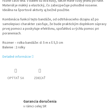
rôzne časti tela. V balení sú dva kusy, takže máte vždy jednu po ruke.
Materiál je mäkký a elastický, čo zabezpečuje pohodlné nosenie.
Ideálna na športové aktivity aj bežné použitie.
Kombinácia funkcií tejto bandáže, od odtrhávacieho dizajnu až po
samolepiaci charakter zaisťuje, že bude praktickým doplnkom súpravy
prvej pomoci a poskytuje efektívnu, spoľahlivú a rýchlu pomoc pri
poraneniach.
Rozmer – rolka bandáže: d: 5 m x š 5,5 cm
Balenie : 2 rolky
Detailné informácie
OPÝTAŤ SA
ZDIEĽAŤ
Garancia doručenia
v rámci celej SR