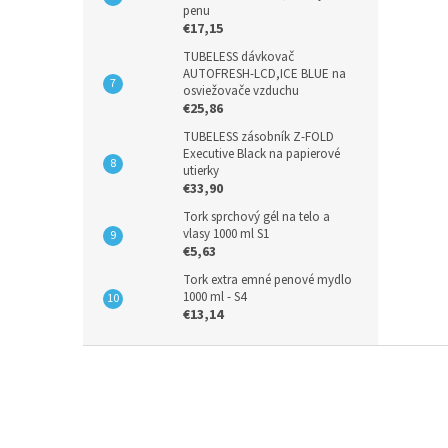
penu
€17,15
TUBELESS dávkovač
AUTOFRESH-LCD,ICE BLUE na
osviežovače vzduchu
€25,86
TUBELESS zásobník Z-FOLD
Executive Black na papierové
utierky
€33,90
Tork sprchový gél na telo a
vlasy 1000 ml S1
€5,63
Tork extra emné penové mydlo
1000 ml - S4
€13,14
Z
á
p
ä
t