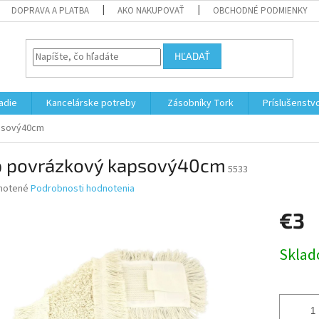
DOPRAVA A PLATBA
AKO NAKUPOVAŤ
OBCHODNÉ PODMIENKY
HĽADAŤ
adie
Kancelárske potreby
Zásobníky Tork
Príslušenstv
psový40cm
 povrázkový kapsový40cm
5533
né
notené
Podrobnosti hodnotenia
nie
€3
u
Jednotk
Skla
cena:
iek.