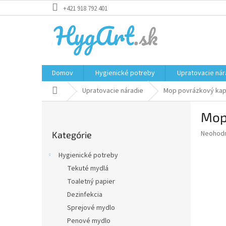
Prejsť
+421 918 792 401
na
obsah
Domov
Hygienické potreby
Upratovacie nár
Domov
Upratovacie náradie
Mop povrázkový ka
B
Mop
o
Preskočiť
č
Priemer
Neohod
Kategórie
kategórie
n
hodnote
ý
produkt
Hygienické potreby
p
je
Tekuté mydlá
0,0
a
z
Toaletný papier
n
5
e
Dezinfekcia
hviezdič
l
Sprejové mydlo
Penové mydlo