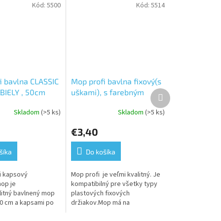
Kód:
5500
Kód:
5514
i bavlna CLASSIC
Mop profi bavlna fixový(s
 BIELY , 50cm
uškami), s farebným
Ďalší
produkt
značením, 50cm
Skladom
(>5 ks)
Skladom
(>5 ks)
Priemerné
hodnotenie
€3,40
produktu
je
5,0
šíka
Do košíka
z
5
i kapsový
Mop profi je veľmi kvalitný. Je
hviezdičiek.
op je
kompatibilný pre všetky typy
itný bavlnený mop
plastových fixových
50 cm a kapsami po
držiakov.Mop má na
re lepšie uchytenie
opačnej časti farebné prúžky,