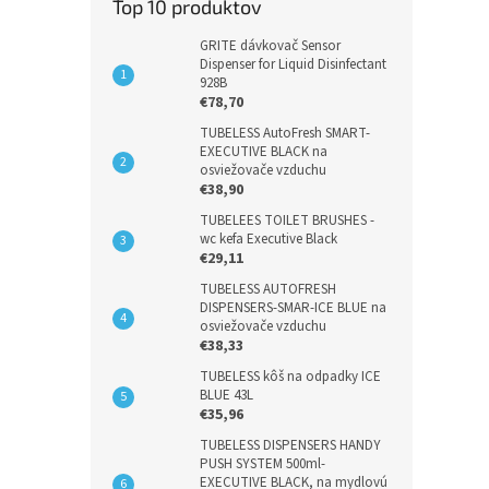
Top 10 produktov
GRITE dávkovač Sensor
Dispenser for Liquid Disinfectant
928B
€78,70
TUBELESS AutoFresh SMART-
EXECUTIVE BLACK na
osviežovače vzduchu
€38,90
TUBELEES TOILET BRUSHES -
wc kefa Executive Black
€29,11
TUBELESS AUTOFRESH
DISPENSERS-SMAR-ICE BLUE na
osviežovače vzduchu
€38,33
TUBELESS kôš na odpadky ICE
BLUE 43L
€35,96
TUBELESS DISPENSERS HANDY
PUSH SYSTEM 500ml-
EXECUTIVE BLACK, na mydlovú