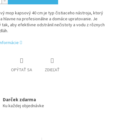
ý mop kapsový 40 cm je typ čistiaceho nástroja, ktorý
a hlavne na profesionálne a domáce upratovanie. Je
 tak, aby efektívne odstránil nečistoty a vodu z rôznych
dláh.
informácie
OPÝTAŤ SA
ZDIEĽAŤ
Darček zdarma
Ku každej objednávke