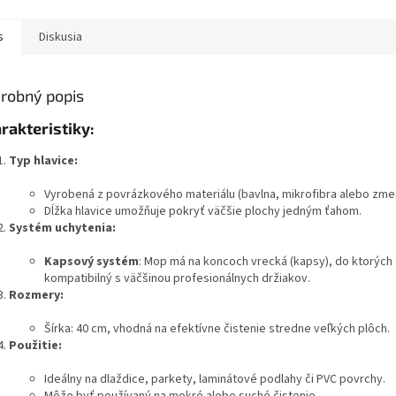
čistiace vlastnosti a pohodlné
na držiak 
používanie.
s
Diskusia
robný popis
rakteristiky:
Typ hlavice:
Vyrobená z povrázkového materiálu (bavlna, mikrofibra alebo zmes
Dĺžka hlavice umožňuje pokryť väčšie plochy jedným ťahom.
Systém uchytenia:
Kapsový systém
: Mop má na koncoch vrecká (kapsy), do ktorých
kompatibilný s väčšinou profesionálnych držiakov.
Rozmery:
Šírka: 40 cm, vhodná na efektívne čistenie stredne veľkých plôch.
Použitie:
Ideálny na dlaždice, parkety, laminátové podlahy či PVC povrchy.