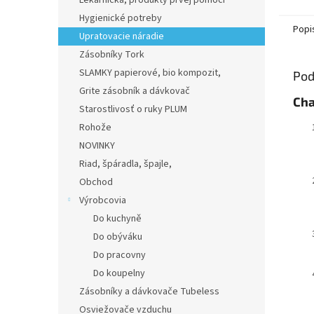
Lekárnička, produkty prvej pomoci
Hygienické potreby
Popi
Upratovacie náradie
Zásobníky Tork
SLAMKY papierové, bio kompozit,
Pod
Grite zásobník a dávkovač
Cha
Starostlivosť o ruky PLUM
Rohože
NOVINKY
Riad, špáradla, špajle,
Obchod
Výrobcovia
Do kuchyně
Do obýváku
Do pracovny
Do koupelny
Zásobníky a dávkovače Tubeless
Osviežovače vzduchu