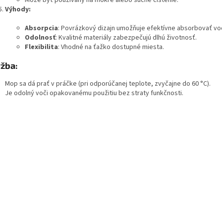
Môže byť používaný na mokré alebo suché čistenie.
Výhody:
Absorpcia
: Povrázkový dizajn umožňuje efektívne absorbovať vo
Odolnosť
: Kvalitné materiály zabezpečujú dlhú životnosť.
Flexibilita
: Vhodné na ťažko dostupné miesta.
žba:
Mop sa dá prať v práčke (pri odporúčanej teplote, zvyčajne do 60 °C).
Je odolný voči opakovanému použitiu bez straty funkčnosti.