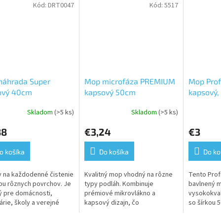
Kód:
DRT0047
Kód:
5517
náhrada Super
Mop microfáza PREMIUM
Mop Prof
ový 40cm
kapsový 50cm
kapsový,
Skladom
(>5 ks)
Skladom
(>5 ks)
erné
tenie
88
€3,24
€3
ktu
o košíka
Do košíka
Do ko
y na každodenné čistenie
Kvalitný mop vhodný na rôzne
Tento Prof
ičiek.
bu rôznych povrchov. Je
typy podláh. Kombinuje
bavlnený m
 pre domácnosti,
prémiové mikrovlákno a
vysokokval
árie, školy a verejné
kapsový dizajn, čo
so šírkou 
ory.
zabezpečuje výnimočné
stranách p