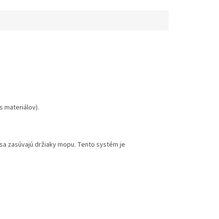
mopu.
ktorými...
 materiálov).
 sa zasúvajú držiaky mopu. Tento systém je