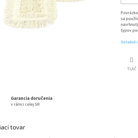
Povrázkov
sa použív
navrhnutý
typov po
Detailné 
TLAČ
Garancia doručenia
v rámci celej SR
iaci tovar