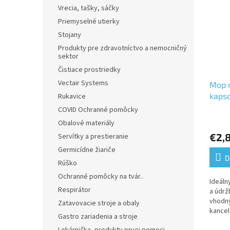
Vrecia, tašky, sáčky
Priemyselné utierky
Stojany
Produkty pre zdravotníctvo a nemocničný
sektor
Čistiace prostriedky
Vectair Systems
Mop 
kaps
Rukavice
COVID Ochranné pomôcky
Priem
Obalové materiály
hodno
€2,
Servítky a prestieranie
produ
je
Germicídne žiariče
5,0
D
Rúško
z
Ochranné pomôcky na tvár..
5
Ideáln
hviezd
Respirátor
a údrž
vhodný
Zatavovacie stroje a obaly
kancel
Gastro zariadenia a stroje
priest