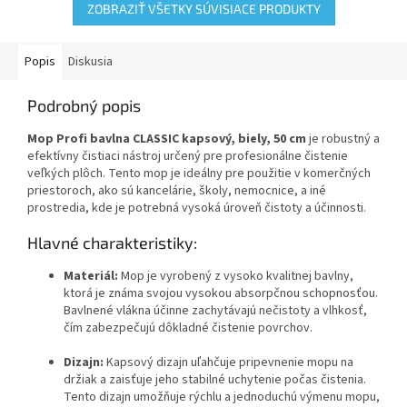
ZOBRAZIŤ VŠETKY SÚVISIACE PRODUKTY
Popis
Diskusia
Podrobný popis
Mop Profi bavlna CLASSIC kapsový, biely, 50 cm
je robustný a
efektívny čistiaci nástroj určený pre profesionálne čistenie
veľkých plôch. Tento mop je ideálny pre použitie v komerčných
priestoroch, ako sú kancelárie, školy, nemocnice, a iné
prostredia, kde je potrebná vysoká úroveň čistoty a účinnosti.
Hlavné charakteristiky:
Materiál:
Mop je vyrobený z vysoko kvalitnej bavlny,
ktorá je známa svojou vysokou absorpčnou schopnosťou.
Bavlnené vlákna účinne zachytávajú nečistoty a vlhkosť,
čím zabezpečujú dôkladné čistenie povrchov.
Dizajn:
Kapsový dizajn uľahčuje pripevnenie mopu na
držiak a zaisťuje jeho stabilné uchytenie počas čistenia.
Tento dizajn umožňuje rýchlu a jednoduchú výmenu mopu,