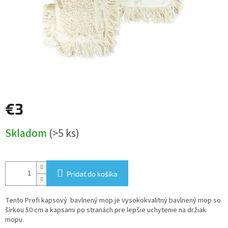
€3
Jednotková
Skladom
(>5 ks)
cena:
Pridať do košíka
Tento Profi kapsový bavlnený mop je vysokokvalitný bavlnený mop so
šírkou 50 cm a kapsami po stranách pre lepšie uchytenie na držiak
mopu.