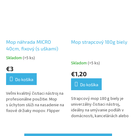
Mop náhrada MICRO
Mop strapcový 180g biely
40cm, fixový (s uškami)
Skladom
(>5 ks)
Priemerné
Skladom
(>5 ks)
hodnotenie
€3
produktu
€1,20
je
Do košíka
5,0
Do košíka
z
5
Veľmi kvalitný čistiaci nástroj na
Strapcový mop 180 g biely je
hviezdičiek.
profesionálne použitie. Mop
univerzálny čistiaci nástroj,
s úchytom slúži na nasadenie na
ideálny na umývanie podláh v
fixové držiaky mopov. Flipper
domácnosti, kanceláriách alebo
majú ušká (nie kapsy), ktoré sa
komerčných priestoroch. Je
do držiaka mopu...
známy svojou...