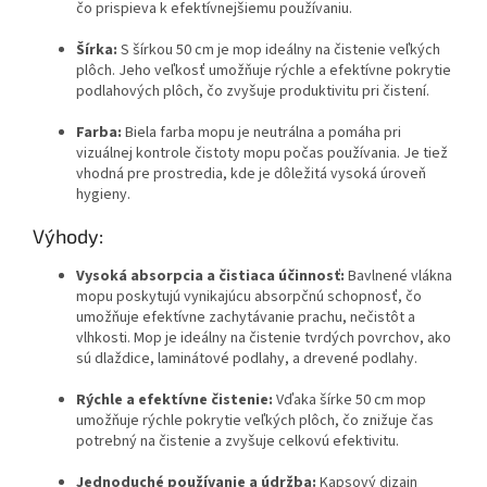
čo prispieva k efektívnejšiemu používaniu.
Šírka:
S šírkou 50 cm je mop ideálny na čistenie veľkých
plôch. Jeho veľkosť umožňuje rýchle a efektívne pokrytie
podlahových plôch, čo zvyšuje produktivitu pri čistení.
Farba:
Biela farba mopu je neutrálna a pomáha pri
vizuálnej kontrole čistoty mopu počas používania. Je tiež
vhodná pre prostredia, kde je dôležitá vysoká úroveň
hygieny.
Výhody:
Vysoká absorpcia a čistiaca účinnosť:
Bavlnené vlákna
mopu poskytujú vynikajúcu absorpčnú schopnosť, čo
umožňuje efektívne zachytávanie prachu, nečistôt a
vlhkosti. Mop je ideálny na čistenie tvrdých povrchov, ako
sú dlaždice, laminátové podlahy, a drevené podlahy.
Rýchle a efektívne čistenie:
Vďaka šírke 50 cm mop
umožňuje rýchle pokrytie veľkých plôch, čo znižuje čas
potrebný na čistenie a zvyšuje celkovú efektivitu.
Jednoduché používanie a údržba:
Kapsový dizajn