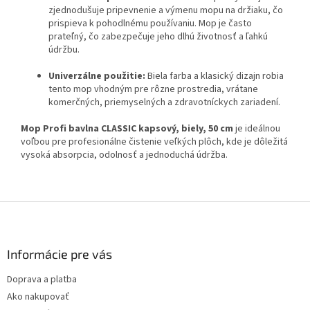
zjednodušuje pripevnenie a výmenu mopu na držiaku, čo
prispieva k pohodlnému používaniu. Mop je často
prateľný, čo zabezpečuje jeho dlhú životnosť a ľahkú
údržbu.
Univerzálne použitie:
Biela farba a klasický dizajn robia
tento mop vhodným pre rôzne prostredia, vrátane
komerčných, priemyselných a zdravotníckych zariadení.
Mop Profi bavlna CLASSIC kapsový, biely, 50 cm
je ideálnou
voľbou pre profesionálne čistenie veľkých plôch, kde je dôležitá
vysoká absorpcia, odolnosť a jednoduchá údržba.
Z
á
p
ä
Informácie pre vás
t
Doprava a platba
i
Ako nakupovať
e