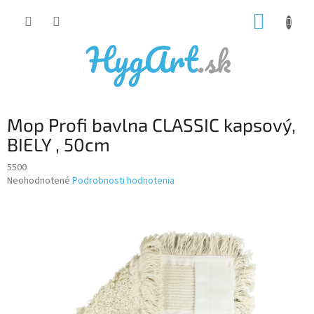
Prejsť
NÁKUP
na
obsah
KOŠÍK
Mop Profi bavlna CLASSIC kapsový,
BIELY , 50cm
5500
Priemerné
Neohodnotené
Podrobnosti hodnotenia
hodnotenie
produktu
je
0,0
z
5
hviezdičiek.