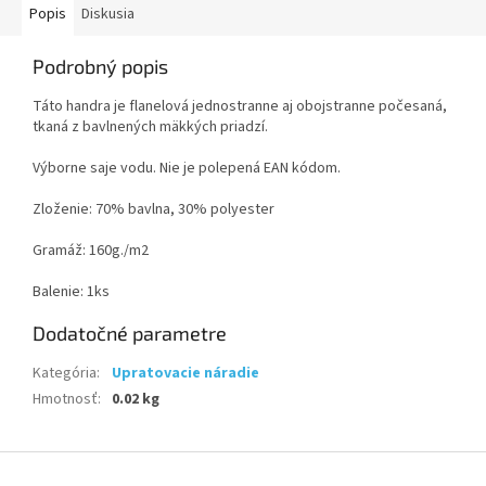
Popis
Diskusia
Podrobný popis
Táto handra je flanelová jednostranne aj obojstranne počesaná,
tkaná z bavlnených mäkkých priadzí.
Výborne saje vodu. Nie je polepená EAN kódom.
Zloženie: 70% bavlna, 30% polyester
Gramáž: 160g./m2
Balenie: 1ks
Dodatočné parametre
Kategória
:
Upratovacie náradie
Hmotnosť
:
0.02 kg
Z
á