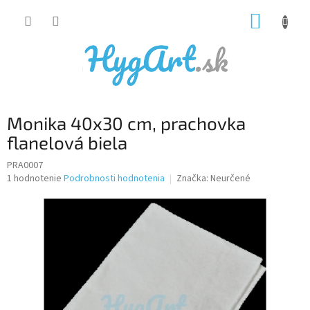
Prejsť
NÁKUP
na
obsah
KOŠÍK
Monika 40x30 cm, prachovka
flanelová biela
PRA0007
Priemerné
1 hodnotenie
Podrobnosti hodnotenia
Značka:
Neurčené
hodnotenie
produktu
je
5,0
z
5
hviezdičiek.