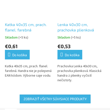
Katka 40x35 cm, prach.
Lenka 40x30 cm,
flanel. farebná
prachovka plienková
Skladom
(>5 ks)
Skladom
(>5 ks)
Priemerné
Priemerné
hodnotenie
hodnotenie
€0,61
€0,53
produktu
produktu
je
je
Do košíka
Do košíka
5,0
5,0
z
z
5
5
Katka 40x35 cm, prach. flanel.
Prachovka Lenka 40x30 cm,
hviezdičiek.
hviezdičiek.
farebná. Handra nie je polepená
prachovka plienková. Klasická
EAN kódom. Výborne saje vodu.
handra z plienky vyčistí
nečistoty.
ZOBRAZIŤ VŠETKY SÚVISIACE PRODUKTY