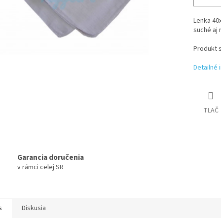
Lenka 40x
suché aj 
Produkt s
Detailné 
TLAČ
Garancia doručenia
v rámci celej SR
s
Diskusia