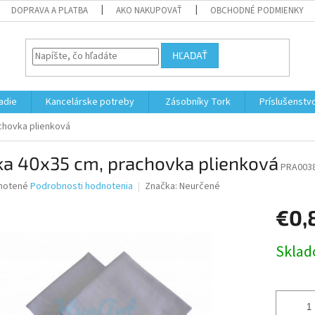
DOPRAVA A PLATBA
AKO NAKUPOVAŤ
OBCHODNÉ PODMIENKY
HĽADAŤ
adie
Kancelárske potreby
Zásobníky Tork
Príslušenstv
chovka plienková
ka 40x35 cm, prachovka plienková
PRA003
né
notené
Podrobnosti hodnotenia
Značka:
Neurčené
nie
€0,
u
Jednotk
Skla
cena:
iek.