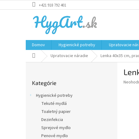
Prejsť
+421 918 792 401
na
obsah
Domov
Hygienické potreby
Upratovacie nár
Domov
Upratovacie náradie
Lenka 40x35 cm, pra
B
Len
o
Preskočiť
č
Priemer
Neohod
Kategórie
kategórie
n
hodnote
ý
produkt
Hygienické potreby
p
je
Tekuté mydlá
0,0
a
z
Toaletný papier
n
5
e
Dezinfekcia
hviezdič
l
Sprejové mydlo
Penové mydlo