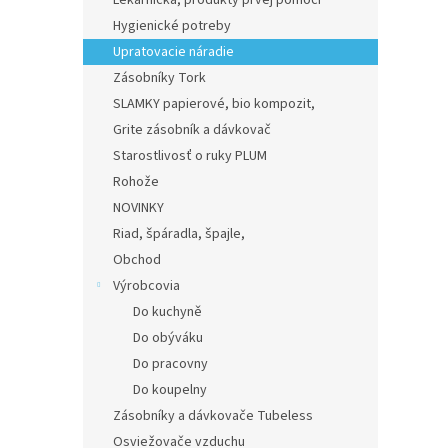
Lekárnička, produkty prvej pomoci
Hygienické potreby
Upratovacie náradie
Zásobníky Tork
SLAMKY papierové, bio kompozit,
Grite zásobník a dávkovač
Starostlivosť o ruky PLUM
Rohože
NOVINKY
Riad, špáradla, špajle,
Obchod
Výrobcovia
Do kuchyně
Do obýváku
Do pracovny
Do koupelny
Zásobníky a dávkovače Tubeless
Osviežovače vzduchu