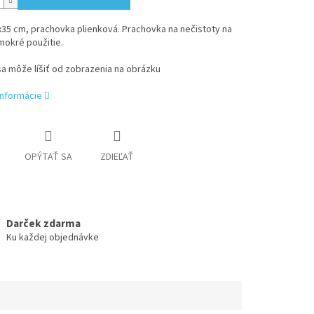
35 cm, prachovka plienková. Prachovka na nečistoty na
mokré použitie.
a môže líšiť od zobrazenia na obrázku
informácie
OPÝTAŤ SA
ZDIEĽAŤ
Darček zdarma
Ku každej objednávke