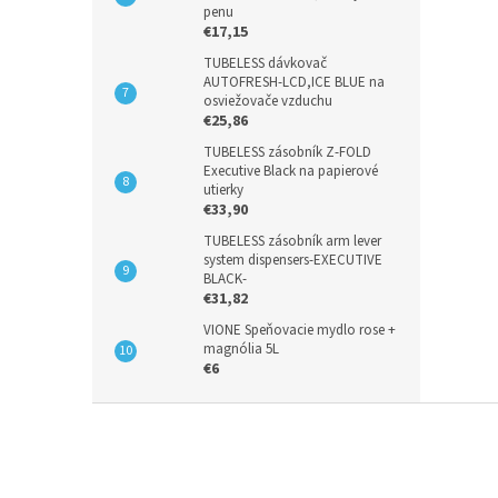
penu
€17,15
TUBELESS dávkovač
AUTOFRESH-LCD,ICE BLUE na
osviežovače vzduchu
€25,86
TUBELESS zásobník Z-FOLD
Executive Black na papierové
utierky
€33,90
TUBELESS zásobník arm lever
system dispensers-EXECUTIVE
BLACK-
€31,82
VIONE Speňovacie mydlo rose +
magnólia 5L
€6
Z
á
p
ä