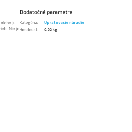
Dodatočné parametre
Kategória
:
Upratovacie náradie
 alebo ju
ieb. Nie je
Hmotnosť
:
0.02 kg