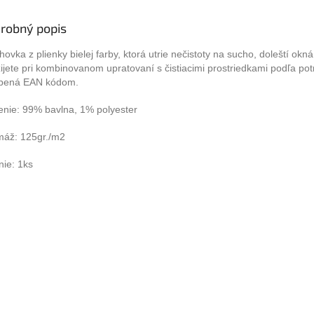
robný popis
hovka z plienky bielej farby, ktorá utrie nečistoty na sucho, doleští okná
ijete pri kombinovanom upratovaní s čistiacimi prostriedkami podľa potr
pená EAN kódom.
enie: 99% bavlna, 1% polyester
áž: 125gr./m2
nie: 1ks