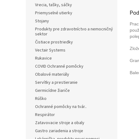
Vrecia, tašky, sáčky
Pod
Priemyselné utierky
Stojany
Prac
Produkty pre zdravotníctvo a nemocničný
použ
sektor
pole
Čistiace prostriedky
Zlož
Vectair Systems
Rukavice
Gram
COVID Ochranné pomôcky
Bale
Obalové materiály
Servítky a prestieranie
Germicídne žiariče
Rúško
Ochranné pomôcky na tvár..
Respirátor
Zatavovacie stroje a obaly
Gastro zariadenia a stroje