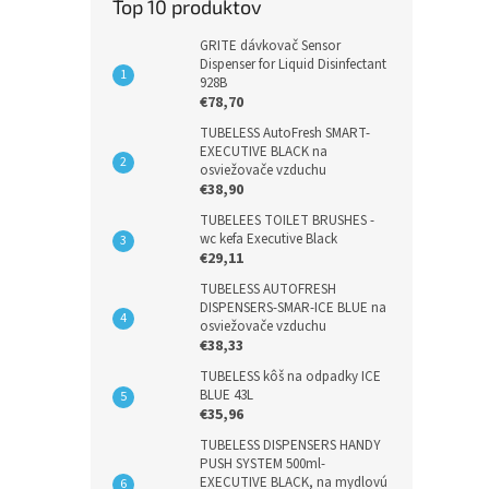
Top 10 produktov
GRITE dávkovač Sensor
Dispenser for Liquid Disinfectant
928B
€78,70
TUBELESS AutoFresh SMART-
EXECUTIVE BLACK na
osviežovače vzduchu
€38,90
TUBELEES TOILET BRUSHES -
wc kefa Executive Black
€29,11
TUBELESS AUTOFRESH
DISPENSERS-SMAR-ICE BLUE na
osviežovače vzduchu
€38,33
TUBELESS kôš na odpadky ICE
BLUE 43L
€35,96
TUBELESS DISPENSERS HANDY
PUSH SYSTEM 500ml-
EXECUTIVE BLACK, na mydlovú