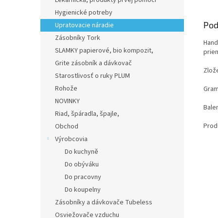
Lekárnička, produkty prvej pomoci
Hygienické potreby
Pod
Upratovacie náradie
Zásobníky Tork
Hand
SLAMKY papierové, bio kompozit,
prie
Grite zásobník a dávkovač
Zlož
Starostlivosť o ruky PLUM
Rohože
Gram
NOVINKY
Balen
Riad, špáradla, špajle,
Prod
Obchod
Výrobcovia
Do kuchyně
Do obýváku
Do pracovny
Do koupelny
Zásobníky a dávkovače Tubeless
Osviežovače vzduchu