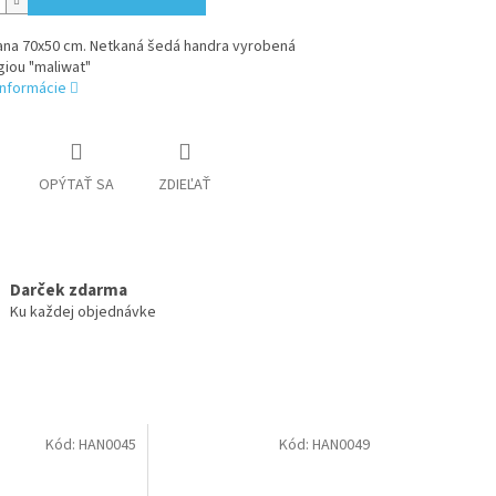
ana 70x50 cm. Netkaná šedá handra vyrobená
iou "maliwat"
informácie
OPÝTAŤ SA
ZDIEĽAŤ
Darček zdarma
Ku každej objednávke
Kód:
HAN0045
Kód:
HAN0049