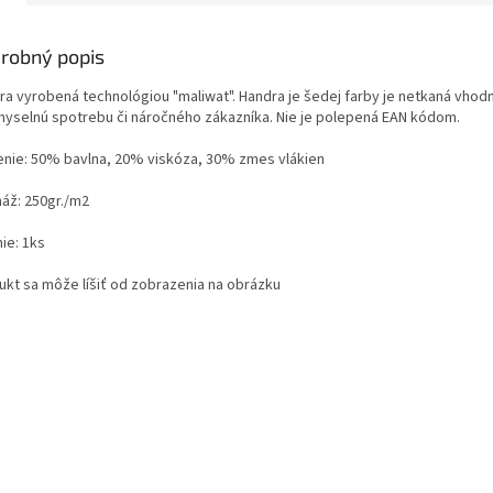
robný popis
ra vyrobená technológiou "maliwat". Handra je šedej farby je netkaná vhodn
myselnú spotrebu či náročného zákazníka. Nie je polepená EAN kódom.
enie: 50% bavlna, 20% viskóza, 30% zmes vlákien
áž: 250gr./m2
ie: 1ks
ukt sa môže líšiť od zobrazenia na obrázku