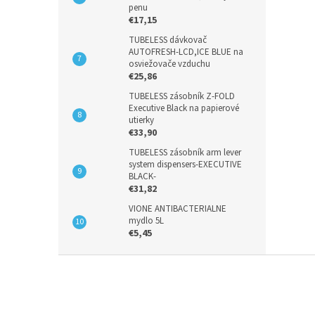
penu
€17,15
TUBELESS dávkovač
AUTOFRESH-LCD,ICE BLUE na
osviežovače vzduchu
€25,86
TUBELESS zásobník Z-FOLD
Executive Black na papierové
utierky
€33,90
TUBELESS zásobník arm lever
system dispensers-EXECUTIVE
BLACK-
€31,82
VIONE ANTIBACTERIALNE
mydlo 5L
€5,45
Z
á
p
ä