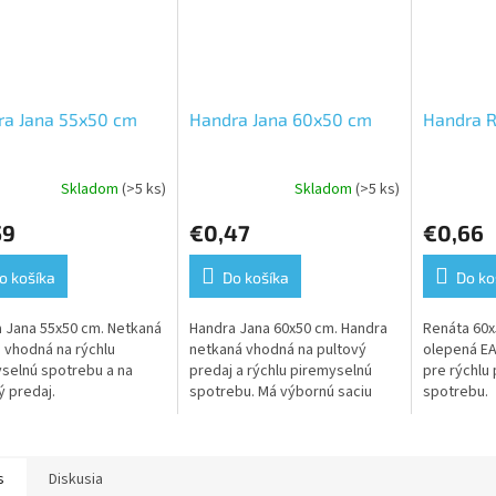
ra Jana 55x50 cm
Handra Jana 60x50 cm
Handra 
Skladom
(>5 ks)
Skladom
(>5 ks)
59
€0,47
€0,66
o košíka
Do košíka
Do ko
 Jana 55x50 cm. Netkaná
Handra Jana 60x50 cm. Handra
Renáta 60x
 vhodná na rýchlu
netkaná vhodná na pultový
olepená EA
selnú spotrebu a na
predaj a rýchlu piremyselnú
pre rýchlu
ý predaj.
spotrebu. Má výbornú saciu
spotrebu.
schopnosť.
s
Diskusia