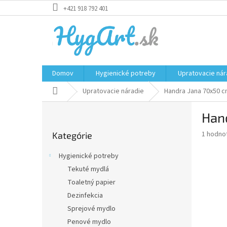
Prejsť
+421 918 792 401
na
obsah
Domov
Hygienické potreby
Upratovacie nár
Domov
Upratovacie náradie
Handra Jana 70x50 
B
Han
o
Preskočiť
č
Priemer
1 hodno
Kategórie
kategórie
n
hodnote
ý
produkt
Hygienické potreby
p
je
Tekuté mydlá
5,0
a
z
Toaletný papier
n
5
e
Dezinfekcia
hviezdič
l
Sprejové mydlo
Penové mydlo