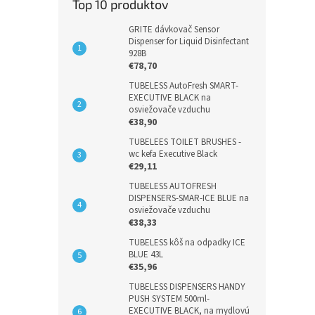
Top 10 produktov
GRITE dávkovač Sensor
Dispenser for Liquid Disinfectant
928B
€78,70
TUBELESS AutoFresh SMART-
EXECUTIVE BLACK na
osviežovače vzduchu
€38,90
TUBELEES TOILET BRUSHES -
wc kefa Executive Black
€29,11
TUBELESS AUTOFRESH
DISPENSERS-SMAR-ICE BLUE na
osviežovače vzduchu
€38,33
TUBELESS kôš na odpadky ICE
BLUE 43L
€35,96
TUBELESS DISPENSERS HANDY
PUSH SYSTEM 500ml-
EXECUTIVE BLACK, na mydlovú