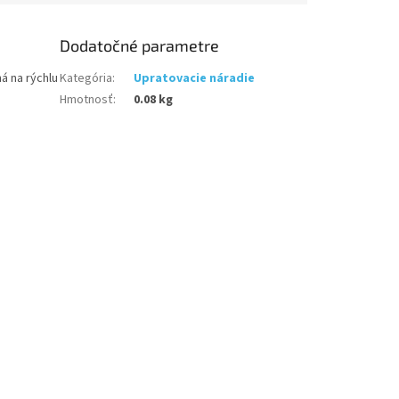
Dodatočné parametre
á na rýchlu
Kategória
:
Upratovacie náradie
Hmotnosť
:
0.08 kg