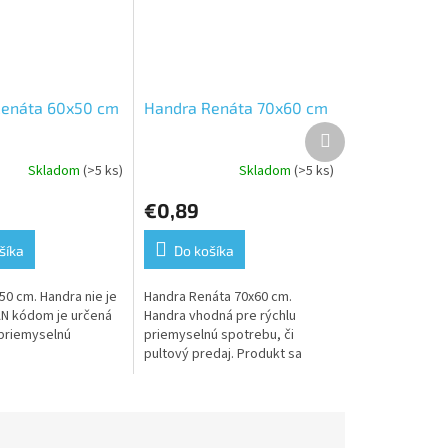
Renáta 60x50 cm
Handra Renáta 70x60 cm
Ďalší
produkt
Skladom
(>5 ks)
Skladom
(>5 ks)
Priemerné
hodnotenie
€0,89
produktu
je
5,0
šíka
Do košíka
z
5
50 cm. Handra nie je
Handra Renáta 70x60 cm.
hviezdičiek.
N kódom je určená
Handra vhodná pre rýchlu
 priemyselnú
priemyselnú spotrebu, či
pultový predaj. Produkt sa
môže líšiť od zobrazenia na
obrázku