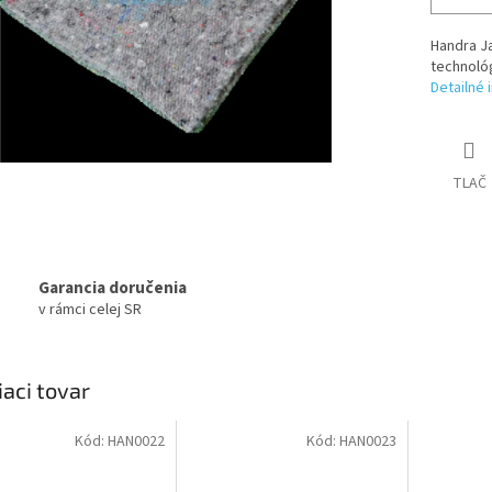
Handra J
technológ
Detailné 
TLAČ
Garancia doručenia
v rámci celej SR
iaci tovar
Kód:
HAN0022
Kód:
HAN0023