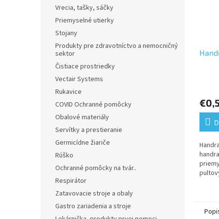
Vrecia, tašky, sáčky
Priemyselné utierky
Stojany
Produkty pre zdravotníctvo a nemocničný
Hand
sektor
Čistiace prostriedky
Vectair Systems
Rukavice
€0,
COVID Ochranné pomôcky
Obalové materiály
D
Servítky a prestieranie
Germicídne žiariče
Handra
handra
Rúško
priemy
Ochranné pomôcky na tvár..
pultov
Respirátor
Zatavovacie stroje a obaly
Gastro zariadenia a stroje
Popi