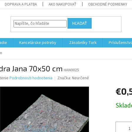
DOPRAVA A PLATBA
AKO NAKUPOVAŤ
OBCHODNÉ PODMIENKY
HĽADAŤ
adie
Kancelárske potreby
Zásobníky Tork
Príslušenstv
cm
dra Jana 70x50 cm
HAN0025
né
tenie
Podrobnosti hodnotenia
Značka:
Neurčené
nie
€0,
u
Jednotk
Skla
cena:
iek.