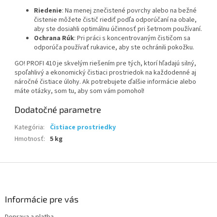
Riedenie
: Na menej znečistené povrchy alebo na bežné
čistenie môžete čistič riediť podľa odporúčaní na obale,
aby ste dosiahli optimálnu účinnosť pri šetrnom používaní.
Ochrana Rúk
: Pri práci s koncentrovaným čističom sa
odporúča používať rukavice, aby ste ochránili pokožku.
GO! PROFI 410 je skvelým riešením pre tých, ktorí hľadajú silný,
spoľahlivý a ekonomický čistiaci prostriedok na každodenné aj
náročné čistiace úlohy. Ak potrebujete ďalšie informácie alebo
máte otázky, som tu, aby som vám pomohol!
Dodatočné parametre
Kategória
:
Čistiace prostriedky
Hmotnosť
:
5 kg
Z
á
p
ä
Informácie pre vás
t
Doprava a platba