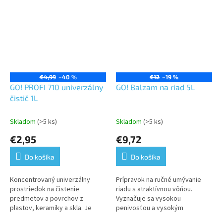
€4,99
–40 %
€12
–19 %
GO! PROFI 710 univerzálny
GO! Balzam na riad 5L
čistič 1L
Skladom
(>5 ks)
Skladom
(>5 ks)
€2,95
€9,72
Do košíka
Do košíka
Koncentrovaný univerzálny
Prípravok na ručné umývanie
prostriedok na čistenie
riadu s atraktívnou vôňou.
predmetov a povrchov z
Vyznačuje sa vysokou
plastov, keramiky a skla. Je
penivosťou a vysokým
vhodný pre všetky typy podláh
umývacím účinkom. Obsahuje