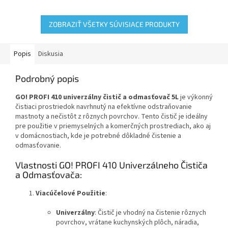
znášajúcich čistenie vodou.
aktívne látky k ochrane
pokožky.
ZOBRAZIŤ VŠETKY SÚVISIACE PRODUKTY
Popis
Diskusia
Podrobný popis
GO! PROFI 410 univerzálny čistič a odmasťovač 5L
je výkonný
čistiaci prostriedok navrhnutý na efektívne odstraňovanie
mastnoty a nečistôt z rôznych povrchov. Tento čistič je ideálny
pre použitie v priemyselných a komerčných prostrediach, ako aj
v domácnostiach, kde je potrebné dôkladné čistenie a
odmasťovanie.
Vlastnosti GO! PROFI 410 Univerzálneho Čističa
a Odmasťovača:
Viacúčelové Použitie
:
Univerzálny
: Čistič je vhodný na čistenie rôznych
povrchov, vrátane kuchynských plôch, náradia,