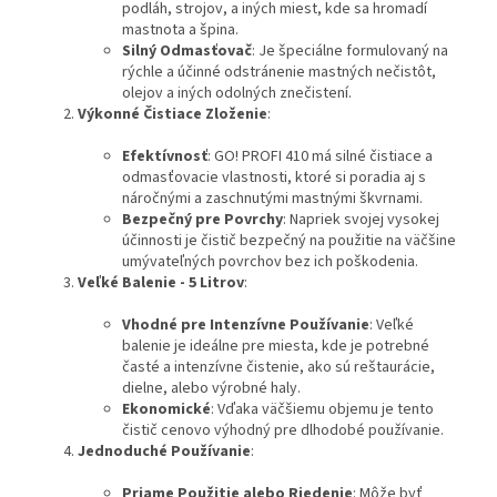
podláh, strojov, a iných miest, kde sa hromadí
mastnota a špina.
Silný Odmasťovač
: Je špeciálne formulovaný na
rýchle a účinné odstránenie mastných nečistôt,
olejov a iných odolných znečistení.
Výkonné Čistiace Zloženie
:
Efektívnosť
: GO! PROFI 410 má silné čistiace a
odmasťovacie vlastnosti, ktoré si poradia aj s
náročnými a zaschnutými mastnými škvrnami.
Bezpečný pre Povrchy
: Napriek svojej vysokej
účinnosti je čistič bezpečný na použitie na väčšine
umývateľných povrchov bez ich poškodenia.
Veľké Balenie - 5 Litrov
:
Vhodné pre Intenzívne Používanie
: Veľké
balenie je ideálne pre miesta, kde je potrebné
časté a intenzívne čistenie, ako sú reštaurácie,
dielne, alebo výrobné haly.
Ekonomické
: Vďaka väčšiemu objemu je tento
čistič cenovo výhodný pre dlhodobé používanie.
Jednoduché Používanie
:
Priame Použitie alebo Riedenie
: Môže byť