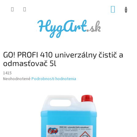
Prejsť
NÁKUP
na
obsah
KOŠÍK
GO! PROFI 410 univerzálny čistič a
odmasťovač 5l
1415
Priemerné
Neohodnotené
Podrobnosti hodnotenia
hodnotenie
produktu
je
0,0
z
5
hviezdičiek.