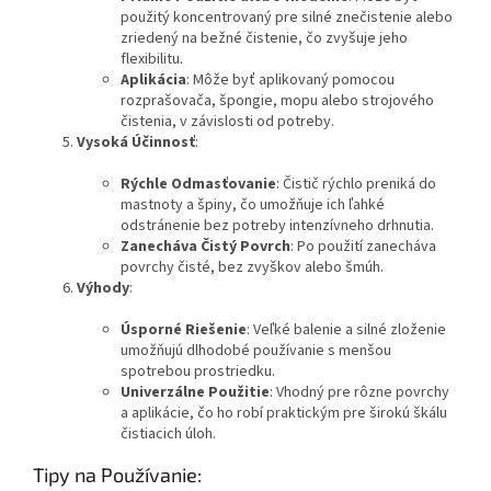
použitý koncentrovaný pre silné znečistenie alebo
zriedený na bežné čistenie, čo zvyšuje jeho
flexibilitu.
Aplikácia
: Môže byť aplikovaný pomocou
rozprašovača, špongie, mopu alebo strojového
čistenia, v závislosti od potreby.
Vysoká Účinnosť
:
Rýchle Odmasťovanie
: Čistič rýchlo preniká do
mastnoty a špiny, čo umožňuje ich ľahké
odstránenie bez potreby intenzívneho drhnutia.
Zanecháva Čistý Povrch
: Po použití zanecháva
povrchy čisté, bez zvyškov alebo šmúh.
Výhody
:
Úsporné Riešenie
: Veľké balenie a silné zloženie
umožňujú dlhodobé používanie s menšou
spotrebou prostriedku.
Univerzálne Použitie
: Vhodný pre rôzne povrchy
a aplikácie, čo ho robí praktickým pre širokú škálu
čistiacich úloh.
Tipy na Používanie: