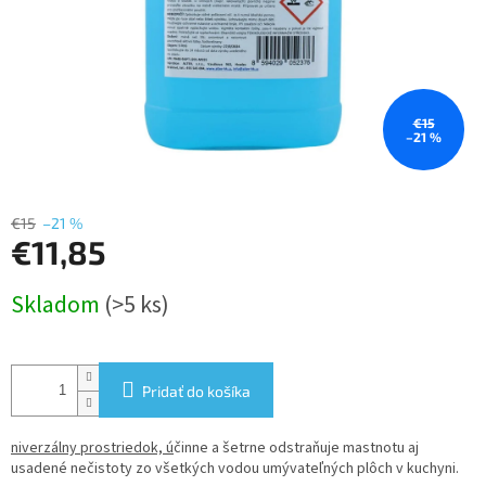
€15
–21 %
€15
–21 %
€11,85
Jednotková
Skladom
(>5 ks)
cena:
Pridať do košíka
niverzálny prostriedok, ú
činne a šetrne odstraňuje mastnotu aj
usadené nečistoty zo všetkých vodou umývateľných plôch v kuchyni.