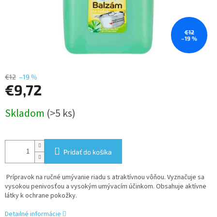
€12
–19 %
€12
–19 %
€9,72
Jednotková
Skladom
(>5 ks)
cena:
Pridať do košíka
Prípravok na ručné umývanie riadu s atraktívnou vôňou. Vyznačuje sa
vysokou penivosťou a vysokým umývacím účinkom. Obsahuje aktívne
látky k ochrane pokožky.
Detailné informácie