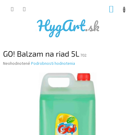
Prejsť
NÁKUP
na
obsah
KOŠÍK
GO! Balzam na riad 5L
702
Priemerné
Neohodnotené
Podrobnosti hodnotenia
hodnotenie
produktu
je
0,0
z
5
hviezdičiek.