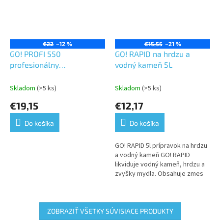
€22
–12 %
€15,55
–21 %
GO! PROFI 550
GO! RAPID na hrdzu a
profesionálny
vodný kameň 5L
odmastňovací čistič 5L
Skladom
(>5 ks)
Skladom
(>5 ks)
€19,15
€12,17
Do košíka
Do košíka
GO! RAPID 5l prípravok na hrdzu
a vodný kameň GO! RAPID
likviduje vodný kameň, hrdzu a
zvyšky mydla. Obsahuje zmes
vysoko účinných látok, ktoré
odstránia všetky nečistoty.
ZOBRAZIŤ VŠETKY SÚVISIACE PRODUKTY