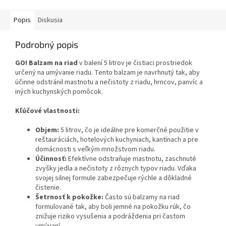
Popis
Diskusia
Podrobný popis
GO! Balzam na riad
v balení 5 litrov je čistiaci prostriedok
určený na umývanie riadu. Tento balzam je navrhnutý tak, aby
účinne odstránil mastnotu a nečistoty z riadu, hrncov, panvíc a
iných kuchynských pomôcok.
Kľúčové vlastnosti:
Objem:
5 litrov, čo je ideálne pre komerčné použitie v
reštauráciách, hotelových kuchyniach, kantínach a pre
domácnosti s veľkým množstvom riadu.
Účinnosť:
Efektívne odstraňuje mastnotu, zaschnuté
zvyšky jedla a nečistoty z rôznych typov riadu. Vďaka
svojej silnej formule zabezpečuje rýchle a dôkladné
čistenie.
Šetrnosť k pokožke:
Často sú balzamy na riad
formulované tak, aby boli jemné na pokožku rúk, čo
znižuje riziko vysušenia a podráždenia pri častom
umývaní.