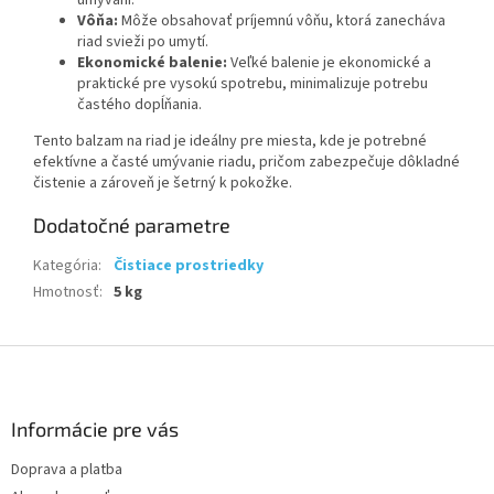
Vôňa:
Môže obsahovať príjemnú vôňu, ktorá zanecháva
riad svieži po umytí.
Ekonomické balenie:
Veľké balenie je ekonomické a
praktické pre vysokú spotrebu, minimalizuje potrebu
častého dopĺňania.
Tento balzam na riad je ideálny pre miesta, kde je potrebné
efektívne a časté umývanie riadu, pričom zabezpečuje dôkladné
čistenie a zároveň je šetrný k pokožke.
Dodatočné parametre
Kategória
:
Čistiace prostriedky
Hmotnosť
:
5 kg
Z
á
p
ä
Informácie pre vás
t
Doprava a platba
i