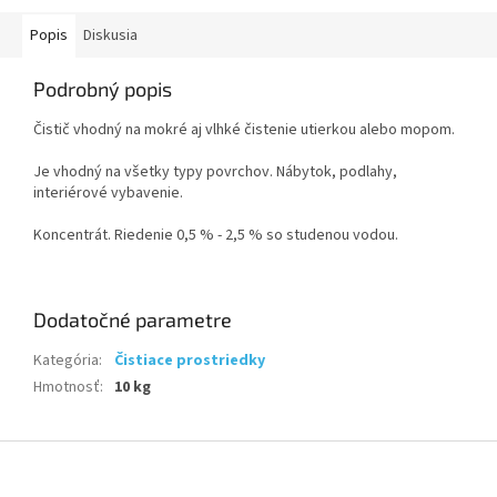
Popis
Diskusia
Podrobný popis
Čistič vhodný na mokré aj vlhké čistenie utierkou alebo mopom.
Je vhodný na všetky typy povrchov. Nábytok, podlahy,
interiérové vybavenie.
Koncentrát. Riedenie 0,5 % - 2,5 % so studenou vodou.
Dodatočné parametre
Kategória
:
Čistiace prostriedky
Hmotnosť
:
10 kg
Z
á