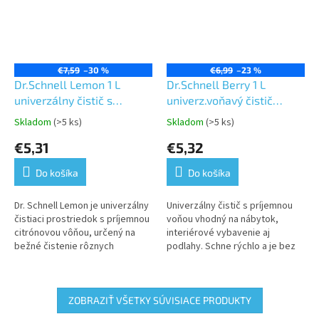
€7,59
–30 %
€6,99
–23 %
Dr.Schnell Lemon 1 L
Dr.Schnell Berry 1 L
univerzálny čistič s
univerz.voňavý čistič
leskom, koncentrát
koncentrát
Skladom
(>5 ks)
Skladom
(>5 ks)
Priemerné
Priemerné
hodnotenie
hodnotenie
€5,31
€5,32
produktu
produktu
je
je
Do košíka
Do košíka
5,0
5,0
z
z
5
5
Dr. Schnell Lemon je univerzálny
Univerzálny čistič s príjemnou
hviezdičiek.
hviezdičiek.
čistiaci prostriedok s príjemnou
voňou vhodný na nábytok,
citrónovou vôňou, určený na
interiérové vybavenie aj
bežné čistenie rôznych
podlahy. Schne rýchlo a je bez
povrchov. Je vhodný na
šmúh
každodenné použitie v
domácnostiach...
ZOBRAZIŤ VŠETKY SÚVISIACE PRODUKTY