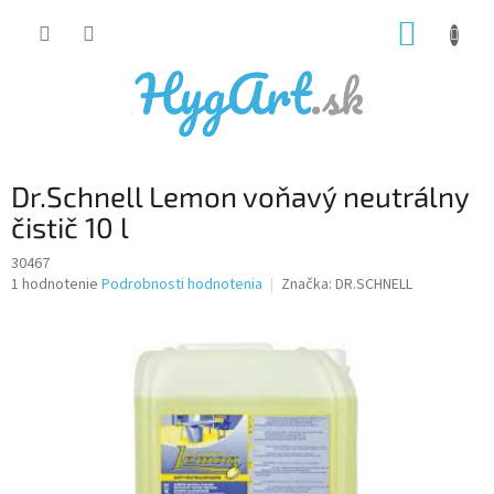
Prejsť
NÁKUP
na
obsah
KOŠÍK
Dr.Schnell Lemon voňavý neutrálny
čistič 10 l
30467
Priemerné
1 hodnotenie
Podrobnosti hodnotenia
Značka:
DR.SCHNELL
hodnotenie
produktu
je
5,0
z
5
hviezdičiek.