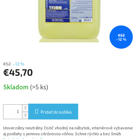
€52
–12 %
€52
–12 %
€45,70
Jednotková
Skladom
(>5 ks)
cena:
Pridať do košíka
Univerzálny neutrálny čistič vhodný na nábytok, interiérové vybavenie
aj podlahy s jemnou citrónovou vôňou. Schne rýchlo a bez šmúh