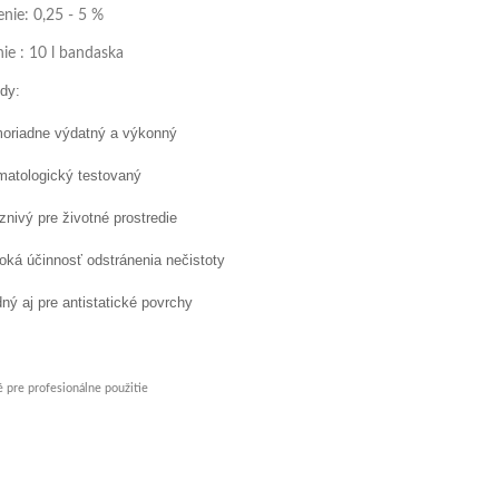
enie: 0,25 - 5 %
nie : 10 l bandaska
dy:
moriadne výdatný a výkonný
rmatologický testovaný
aznivý pre životné prostredie
oká účinnosť odstránenia nečistoty
ný aj pre antistatické povrchy
 pre profesionálne použitie