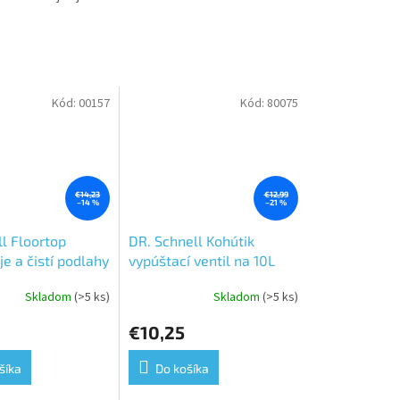
Kód:
00157
Kód:
80075
€14,23
€12,99
–14 %
–21 %
l Floortop
DR. Schnell Kohútik
e a čistí podlahy
vypúštací ventil na 10L
Skladom
(>5 ks)
Skladom
(>5 ks)
e
€10,25
šíka
Do košíka