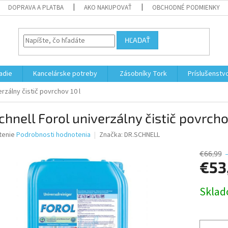
DOPRAVA A PLATBA
AKO NAKUPOVAŤ
OBCHODNÉ PODMIENKY
HĽADAŤ
adie
Kancelárske potreby
Zásobníky Tork
Príslušenstv
erzálny čistič povrchov 10 l
chnell Forol univerzálny čistič povrcho
né
tenie
Podrobnosti hodnotenia
Značka:
DR.SCHNELL
nie
u
€66,99
€53
Jednotk
Skla
cena:
iek.