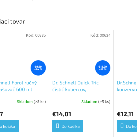
iaci tovar
Kód:
00885
Kód:
00634
€9,99
€15,99
–24 %
–12 %
hnell Forol ručný
Dr. Schnell Quick Tric
Dr.Schnel
rašovač 600 ml
čistič kobercov,
konzervuj
čalúnenia, stropov, stien
1 l
Skladom
(>5 ks)
Skladom
(>5 ks)
erné
Priemerné
Priemerné
1L
tenie
hodnotenie
hodnoteni
7
€14,01
€12,11
ktu
produktu
produktu
je
je
5,0
5,0
o košíka
Do košíka
Do ko
z
z