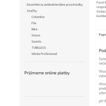
5
Forol 
Dezinfekcia antibakteriálne prostriedky
hviezd
rozpra
Značky
čistia
kombin
Columbia
rozpra
Fila
čistia
Nike
produkt
Popi
Storm
Suunto
TUBELESS
Pod
Vileda Profesional
Syne
neči
Prijímame online platby
Vhod
vybav
Vhod
pred
utier
pH 