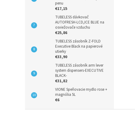
penu
€17,15
TUBELESS dávkovač
AUTOFRESH-LCD,ICE BLUE na
osviežovače vzduchu
€25,86
TUBELESS zásobník Z-FOLD
Executive Black na papierové
utierky
€33,90
TUBELESS zásobník arm lever
system dispensers-EXECUTIVE
BLACK-
€31,82
VIONE Speňovacie mydlo rose +
magnólia 5L
€6
Z
á
p
ä