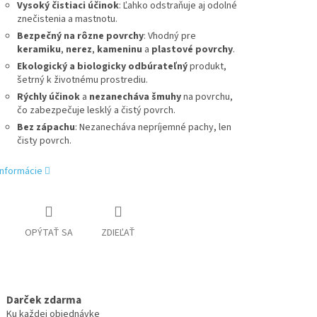
Vysoký čistiaci účinok
: Ľahko odstraňuje aj odolné
znečistenia a mastnotu.
Bezpečný na rôzne povrchy
: Vhodný pre
keramiku
,
nerez
,
kameninu
a
plastové povrchy
.
Ekologický a biologicky odbúrateľný
produkt,
šetrný k životnému prostrediu.
Rýchly účinok
a
nezanecháva šmuhy
na povrchu,
čo zabezpečuje lesklý a čistý povrch.
Bez zápachu
: Nezanecháva nepríjemné pachy, len
čisty povrch.
informácie
OPÝTAŤ SA
ZDIEĽAŤ
Darček zdarma
Ku každej objednávke