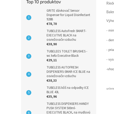
Top 10 produktov
Ried
GRITE dávkovač Sensor
Bale
Dispenser for Liquid Disinfectant
928B
Výho
€78,70
- mi
TUBELESS AutoFresh SMART-
EXECUTIVE BLACK na
osviežovače vzduchu
- de
€38,90
- pri
TUBELEES TOILET BRUSHES -
wc kefa Executive Black
- vys
€29,11
TUBELESS AUTOFRESH
-vhod
DISPENSERS-SMAR-ICE BLUE na
osviežovače vzduchu
€38,33
TUBELESS kôš na odpadky ICE
určené
BLUE 43L
€35,96
TUBELESS DISPENSERS HANDY
PUSH SYSTEM 500ml-
EXECUTIVE BLACK, na mydlovú