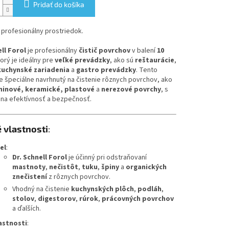
Pridať do košíka
 profesionálny prostriedok.
ell Forol
je profesionálny
čistič povrchov
v balení
10
torý je ideálny pre
veľké prevádzky
, ako sú
reštaurácie
,
kuchynské zariadenia
a
gastro prevádzky
. Tento
e špeciálne navrhnutý na čistenie rôznych povrchov, ako
inové, keramické, plastové
a
nerezové povrchy
, s
na efektívnosť a bezpečnosť.
 vlastnosti
:
el
:
Dr. Schnell Forol
je účinný pri odstraňovaní
mastnoty
,
nečistôt
,
tuku
,
špiny
a
organických
znečistení
z rôznych povrchov.
Vhodný na čistenie
kuchynských plôch
,
podláh
,
stolov
,
digestorov
,
rúrok
,
prácovných povrchov
a ďalších.
astnosti
: