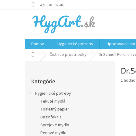
Prejsť
+421 918 792 401
na
obsah
Domov
Hygienické potreby
Upratovacie nár
Domov
Čistiace prostriedky
Dr.Schnell Forol univ
B
Dr.S
o
Preskočiť
č
Priemer
1 hodno
Kategórie
kategórie
n
hodnote
ý
produkt
Hygienické potreby
p
je
Tekuté mydlá
5,0
a
z
Toaletný papier
n
5
e
Dezinfekcia
hviezdič
l
Sprejové mydlo
Penové mydlo