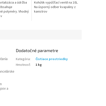
vitalizácia a údržba
Kohútik vypúšťací ventil na 10L.
.
Obsahuje
Na úsporný odber kvapaliny z
né polyméry. Vhodný
kanistrov
 v
ch,halách,
riách aj v
 Testovaný podľa
Dodatočné parametre
Kategória
:
Čistiace prostriedky
šťania
Hmotnosť
:
1 kg
ancelárske
ém
opov a