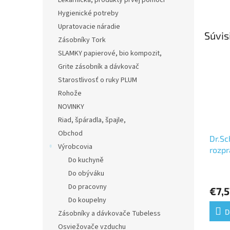
Lekárnička, produkty prvej pomoci
Hygienické potreby
Upratovacie náradie
Súvis
Zásobníky Tork
SLAMKY papierové, bio kompozit,
Grite zásobník a dávkovač
Starostlivosť o ruky PLUM
Rohože
NOVINKY
Riad, špáradla, špajle,
Obchod
Dr.Sc
Výrobcovia
rozp
Do kuchyně
Priem
Do obýváku
hodno
Do pracovny
€7,5
produ
Do koupelny
je
5,0
D
Zásobníky a dávkovače Tubeless
z
Osviežovače vzduchu