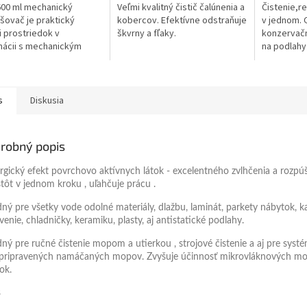
5
5
600 ml mechanický
Veľmi kvalitný čistič čalúnenia a
Čistenie,re
ičiek.
hviezdičiek.
hviezdičiek
šovač je praktický
kobercov. Efektívne odstraňuje
v jednom. 
ci prostriedok v
škvrny a fľaky.
konzervač
ácii s mechanickým
na podlahy
šovačom na aplikáciu
telocvičnia
cich a dezinfekčných
DSS,kancelá
ov, ako je Dr....
priemysle.
DIN...
s
Diskusia
robný popis
rgický efekt povrchovo aktívnych látok - excelentného zvlhčenia a rozpú
stôt v jednom kroku , uľahčuje prácu .
ný pre všetky vode odolné materiály, dlažbu, laminát, parkety nábytok, k
enie, chladničky, keramiku, plasty, aj antistatické podlahy.
ný pre ručné čistenie mopom a utierkou , strojové čistenie a aj pre syst
pripravených namáčaných mopov. Zvyšuje účinnosť mikrovláknových m
ok.
8