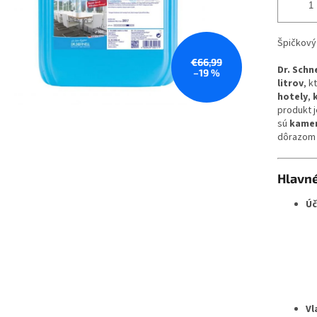
Špičkový
€66,99
Dr. Schn
–19 %
litrov
, k
hotely
,
produkt j
sú
kamen
dôrazom 
Hlavné
Úč
Vl