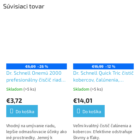
Súvisiaci tovar
€5,09
–26 %
€15,99
–12 %
Dr. Schnell Onemü 2000
Dr. Schnell Quick Tric čistič
prefesionálny čisčič riadu
kobercov, čalúnenia,
1L
stropov, stien 1L
Skladom
(>5 ks)
Skladom
(>5 ks)
Priemerné
Priemerné
hodnotenie
hodnotenie
€3,72
€14,01
produktu
produktu
je
je
Do košíka
Do košíka
5,0
5,0
z
z
5
5
Vhodný na umývanie riadu,
Veľmi kvalitný čistič čalúnenia a
hviezdičiek.
hviezdičiek.
lepšie odmasňovacie účinky ako
kobercov. Efektívne odstraňuje
iné prostriedky. Jemný k
škvrny a fľaky.