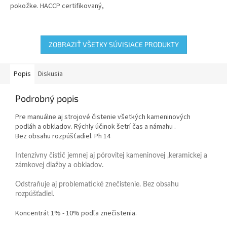
pokožke. HACCP certifikovaný,
bez obsahu farbív a vôní
ZOBRAZIŤ VŠETKY SÚVISIACE PRODUKTY
Popis
Diskusia
Podrobný popis
Pre manuálne aj strojové čistenie všetkých kameninových
podláh a obkladov. Rýchly účinok šetrí čas a námahu .
Bez obsahu rozpúšťadiel. Ph 14
Intenzívny čistič jemnej aj pórovitej kameninovej ,keramickej a
zámkovej dlažby a obkladov.
Odstraňuje aj problematické znečistenie. Bez obsahu
rozpúšťadiel.
Koncentrát 1% - 10% podľa znečistenia.