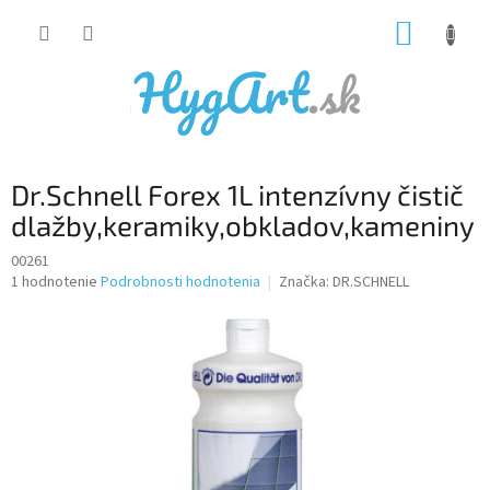
Prejsť
NÁKUP
na
obsah
KOŠÍK
Dr.Schnell Forex 1L intenzívny čistič
dlažby,keramiky,obkladov,kameniny
00261
Priemerné
1 hodnotenie
Podrobnosti hodnotenia
Značka:
DR.SCHNELL
hodnotenie
produktu
je
5,0
z
5
hviezdičiek.