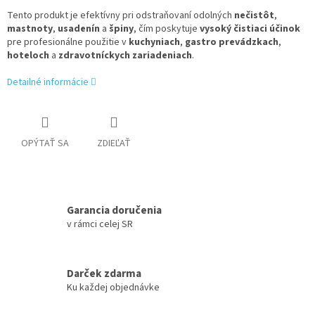
Tento produkt je efektívny pri odstraňovaní odolných
nečistôt
,
mastnoty
,
usadenín
a
špiny
, čím poskytuje
vysoký čistiaci účinok
pre profesionálne použitie v
kuchyniach
,
gastro prevádzkach
,
hoteloch
a
zdravotníckych zariadeniach
.
Detailné informácie
OPÝTAŤ SA
ZDIEĽAŤ
Garancia doručenia
v rámci celej SR
Darček zdarma
Ku každej objednávke