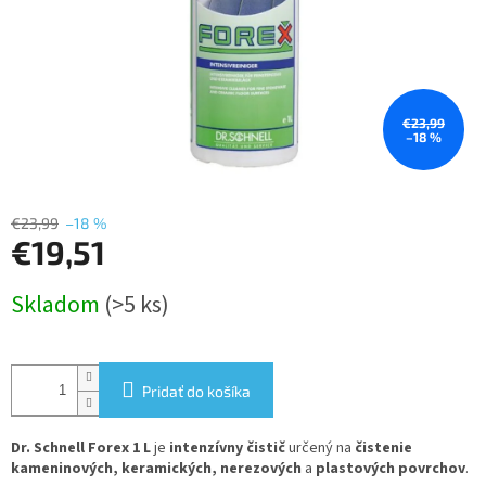
€23,99
–18 %
€23,99
–18 %
€19,51
Jednotková
Skladom
(>5 ks)
cena:
Pridať do košíka
Dr. Schnell Forex 1 L
je
intenzívny čistič
určený na
čistenie
kameninových, keramických, nerezových
a
plastových povrchov
.