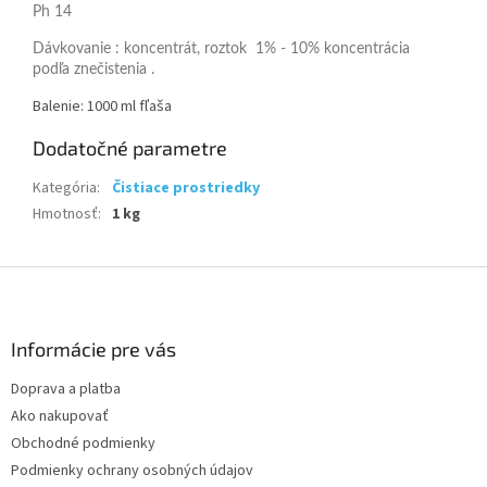
Ph 14
Dávkovanie : koncentrát, roztok 1% - 10% koncentrácia
podľa znečistenia .
Balenie: 1000 ml fľaša
Dodatočné parametre
Kategória
:
Čistiace prostriedky
Hmotnosť
:
1 kg
Z
á
p
ä
Informácie pre vás
t
Doprava a platba
i
Ako nakupovať
e
Obchodné podmienky
Podmienky ochrany osobných údajov