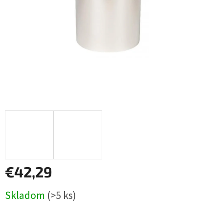
€42,29
Jednotková
Skladom
(>5 ks)
cena: