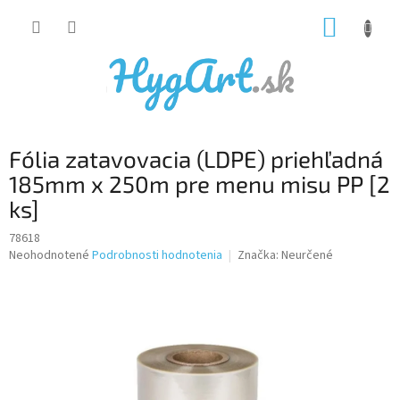
Prejsť
NÁKUP
na
obsah
KOŠÍK
Fólia zatavovacia (LDPE) priehľadná
185mm x 250m pre menu misu PP [2
ks]
78618
Priemerné
Neohodnotené
Podrobnosti hodnotenia
Značka:
Neurčené
hodnotenie
produktu
je
0,0
z
5
hviezdičiek.