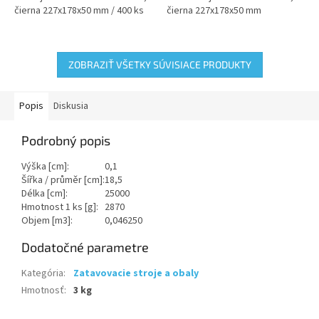
čierna 227x178x50 mm / 400 ks
čierna 227x178x50 mm
ZOBRAZIŤ VŠETKY SÚVISIACE PRODUKTY
Popis
Diskusia
Podrobný popis
Výška [cm]:
0,1
Šířka / průměr [cm]:
18,5
Délka [cm]:
25000
Hmotnost 1 ks [g]:
2870
Objem [m3]:
0,046250
Dodatočné parametre
Kategória
:
Zatavovacie stroje a obaly
Hmotnosť
:
3 kg