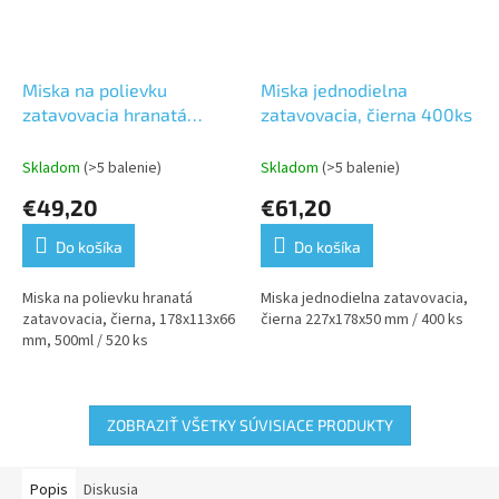
Miska na polievku
Miska jednodielna
zatavovacia hranatá
zatavovacia, čierna 400ks
500ml-520ks
Skladom
(>5 balenie)
Skladom
(>5 balenie)
€49,20
€61,20
Do košíka
Do košíka
Miska na polievku hranatá
Miska jednodielna zatavovacia,
zatavovacia, čierna, 178x113x66
čierna 227x178x50 mm / 400 ks
mm, 500ml / 520 ks
ZOBRAZIŤ VŠETKY SÚVISIACE PRODUKTY
Popis
Diskusia