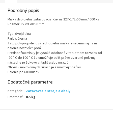
Podrobný popis
Miska dvojdielna zatavovacia, čierna 227x178x50 mm / 600 ks
Rozmer: 227x178x50 mm
Typ: dvojdielna
Farba: čierna
Táto polypropylénová jednodielna miska je určená najmä na
balenie hotových jedál.
Prednosťou misky je vysoká odolnosť v teplotnom rozsahu od
-20 ° C do 100 ° C čo umožňuje baliť práve uvarené pokrmy,
následne je šokovo chladiť alebo mraziť
Ohrev v mikrovlnných rúrach je samozrejmosťou
Balenie po 600 kusov
Dodatočné parametre
Kategória
:
Zatavovacie stroje a obaly
Hmotnosť
:
8.5 kg
Z