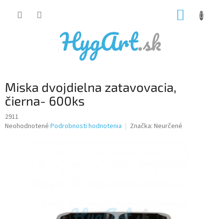
Prejsť
NÁKUP
na
obsah
KOŠÍK
Miska dvojdielna zatavovacia,
čierna- 600ks
2911
Priemerné
Neohodnotené
Podrobnosti hodnotenia
Značka:
Neurčené
hodnotenie
produktu
je
0,0
z
5
hviezdičiek.