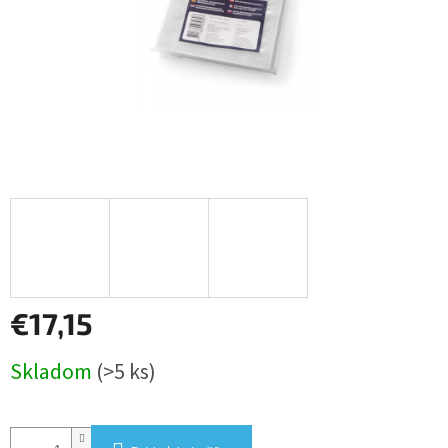
€17,15
Jednotková
Skladom
(>5 ks)
cena: