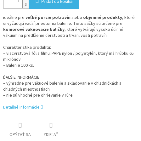
Pridať do košíka
ideálne pre
veľké porcie potravín
alebo
objemné produkty
, ktoré
si vyžadujú väčší priestor na balenie. Tieto sáčky sú určené pre
komorové vákuovacie baličky
, ktoré vytvárajú vysoko účinné
vákuum na predĺženie čerstvosti a trvanlivosti potravín.
Charakteristika produktu:
– viacvrstvová fólia filmu: PAPE nylon / polyetylén, ktorý má hrúbku 65
mikrónov
– Balenie 100 ks.
ĎALŠIE INFORMÁCIE
– výhradne pre vákuové balenie a skladovanie v chladničkách a
chladných miestnostiach
– nie sú vhodné pre ohrievanie v rúre
Detailné informácie
OPÝTAŤ SA
ZDIEĽAŤ