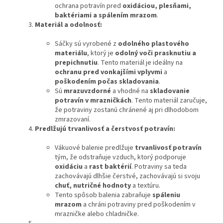
ochrana potravín pred
oxidáciou, plesňami,
baktériami a spálením mrazom
.
Materiál a odolnosť:
Sáčky sú vyrobené z
odolného plastového
materiálu
, ktorý je
odolný voči prasknutiu a
prepichnutiu
. Tento materiál je ideálny na
ochranu pred vonkajšími vplyvmi
a
poškodením počas skladovania
.
Sú
mrazuvzdorné
a vhodné na
skladovanie
potravín v mrazničkách
. Tento materiál zaručuje,
že potraviny zostanú chránené aj pri dlhodobom
zmrazovaní.
Predlžujú trvanlivosť a čerstvosť potravín:
Vákuové balenie predlžuje
trvanlivosť potravín
tým, že odstraňuje vzduch, ktorý podporuje
oxidáciu
a
rast baktérií
. Potraviny sa teda
zachovávajú dlhšie čerstvé, zachovávajú si svoju
chuť, nutričné hodnoty
a textúru.
Tento spôsob balenia zabraňuje
spáleniu
mrazom
a chráni potraviny pred poškodením v
mrazničke alebo chladničke.