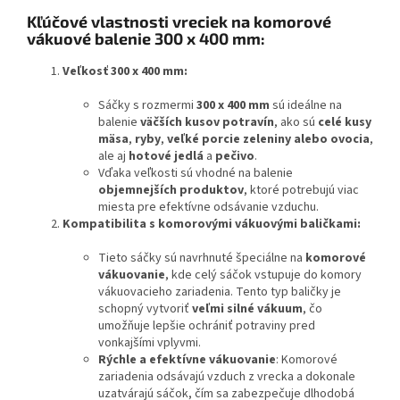
Kľúčové vlastnosti vreciek na komorové
vákuové balenie 300 x 400 mm:
Veľkosť 300 x 400 mm:
Sáčky s rozmermi
300 x 400 mm
sú ideálne na
balenie
väčších kusov potravín
, ako sú
celé kusy
mäsa
,
ryby
,
veľké porcie zeleniny alebo ovocia
,
ale aj
hotové jedlá
a
pečivo
.
Vďaka veľkosti sú vhodné na balenie
objemnejších produktov
, ktoré potrebujú viac
miesta pre efektívne odsávanie vzduchu.
Kompatibilita s komorovými vákuovými baličkami:
Tieto sáčky sú navrhnuté špeciálne na
komorové
vákuovanie
, kde celý sáčok vstupuje do komory
vákuovacieho zariadenia. Tento typ baličky je
schopný vytvoriť
veľmi silné vákuum
, čo
umožňuje lepšie ochrániť potraviny pred
vonkajšími vplyvmi.
Rýchle a efektívne vákuovanie
: Komorové
zariadenia odsávajú vzduch z vrecka a dokonale
uzatvárajú sáčok, čím sa zabezpečuje dlhodobá