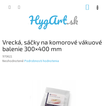
Prejsť
NÁKUP
na
obsah
KOŠÍK
Vrecká, sáčky na komorové vákuové
balenie 300×400 mm
970621
Priemerné
Neohodnotené
Podrobnosti hodnotenia
hodnotenie
produktu
je
0,0
z
5
hviezdičiek.