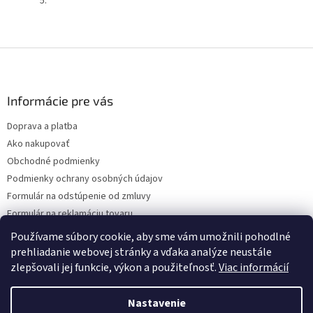
Z
á
p
ä
Informácie pre vás
t
Doprava a platba
i
Ako nakupovať
e
Obchodné podmienky
Podmienky ochrany osobných údajov
Formulár na odstúpenie od zmluvy
Formulár na reklamáciu tovaru
Kontakty
Používame súbory cookie, aby sme vám umožnili pohodlné
prehliadanie webovej stránky a vďaka analýze neustále
zlepšovali jej funkcie, výkon a použiteľnosť.
Viac informácií
Vytvoril Shoptet
Nastavenie