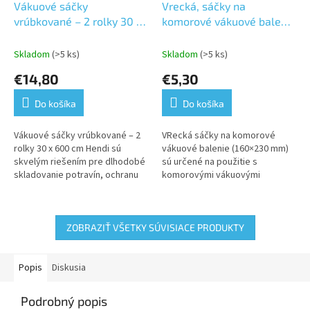
Vákuové sáčky
Vrecká, sáčky na
vrúbkované – 2 rolky 30 x
komorové vákuové balenie
600 cm Hendi
160×230 mm
Skladom
(>5 ks)
Skladom
(>5 ks)
€14,80
€5,30
Do košíka
Do košíka
Vákuové sáčky vrúbkované – 2
VRecká sáčky na komorové
rolky 30 x 600 cm Hendi sú
vákuové balenie (160×230 mm)
skvelým riešením pre dlhodobé
sú určené na použitie s
skladovanie potravín, ochranu
komorovými vákuovými
proti znečisteniu, a zachovanie
baličkami, ktoré odsávajú
čerstvosti. Tieto sáčky sú...
vzduch a uzatvárajú sáčok, čím
sa vytvára ideálne...
ZOBRAZIŤ VŠETKY SÚVISIACE PRODUKTY
Popis
Diskusia
Podrobný popis