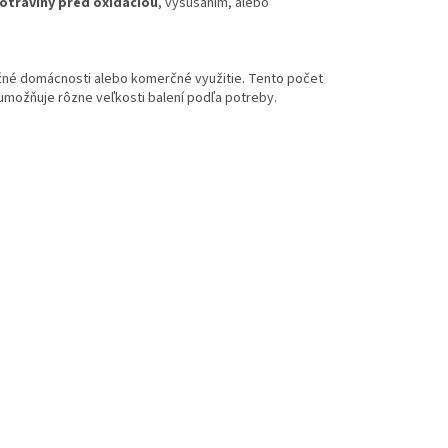
potraviny pred oxidáciou
, vysúšaním, alebo
ežné domácnosti alebo komerčné využitie. Tento počet
 umožňuje rôzne veľkosti balení podľa potreby.