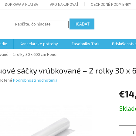
DOPRAVA A PLATBA
AKO NAKUPOVAŤ
OBCHODNÉ PODMIENKY
HĽADAŤ
adie
Kancelárske potreby
Zásobníky Tork
Príslušenstv
ané – 2 rolky 30 x 600 cm Hendi
ové sáčky vrúbkované – 2 rolky 30 x 
né
notené
Podrobnosti hodnotenia
nie
€14
u
Jednotk
Skla
cena:
iek.