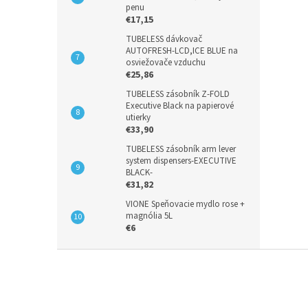
penu
€17,15
TUBELESS dávkovač
AUTOFRESH-LCD,ICE BLUE na
osviežovače vzduchu
€25,86
TUBELESS zásobník Z-FOLD
Executive Black na papierové
utierky
€33,90
TUBELESS zásobník arm lever
system dispensers-EXECUTIVE
BLACK-
€31,82
VIONE Speňovacie mydlo rose +
magnólia 5L
€6
Z
á
p
ä