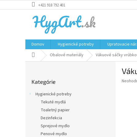
Prejsť
+421 918 792 401
na
obsah
Domov
Hygienické potreby
Upratovacie nár
Domov
Obalové materiály
Vákuové sáčky vrúbkov
B
Váku
o
Preskočiť
č
Priemer
Neohod
Kategórie
kategórie
n
hodnote
ý
produkt
Hygienické potreby
p
je
Tekuté mydlá
0,0
a
z
Toaletný papier
n
5
e
Dezinfekcia
hviezdič
l
Sprejové mydlo
Penové mydlo