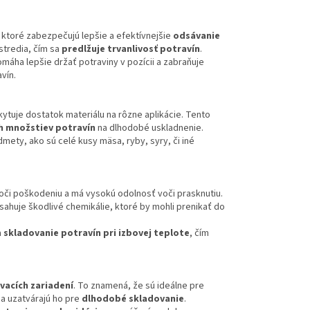
 ktoré zabezpečujú lepšie a efektívnejšie
odsávanie
stredia, čím sa
predlžuje trvanlivosť potravín
.
máha lepšie držať potraviny v pozícii a zabraňuje
vín.
kytuje dostatok materiálu na rôzne aplikácie. Tento
h množstiev potravín
na dlhodobé uskladnenie.
dmety, ako sú celé kusy mäsa, ryby, syry, či iné
voči poškodeniu a má vysokú odolnosť voči prasknutiu.
ahuje škodlivé chemikálie, ktoré by mohli prenikať do
a
skladovanie potravín pri izbovej teplote
, čím
vacích zariadení
. To znamená, že sú ideálne pre
 a uzatvárajú ho pre
dlhodobé skladovanie
.