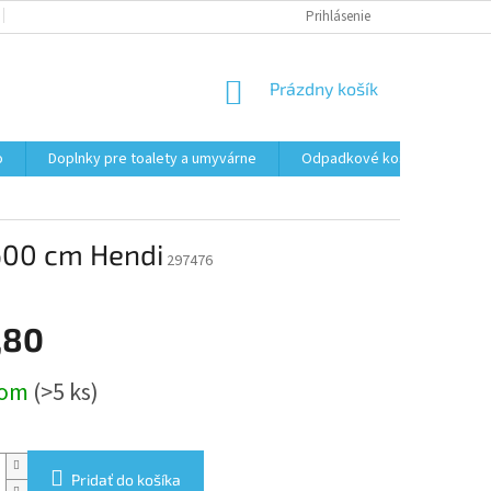
PODMIENKY OCHRANY OSOBNÝCH ÚDAJOV
Prihlásenie
FORMULÁR NA ODSTÚPENI
NÁKUPNÝ
Prázdny košík
KOŠÍK
o
Doplnky pre toalety a umyvárne
Odpadkové koše
Vrec
600 cm Hendi
297476
,80
ová
dom
(>5 ks)
Pridať do košíka