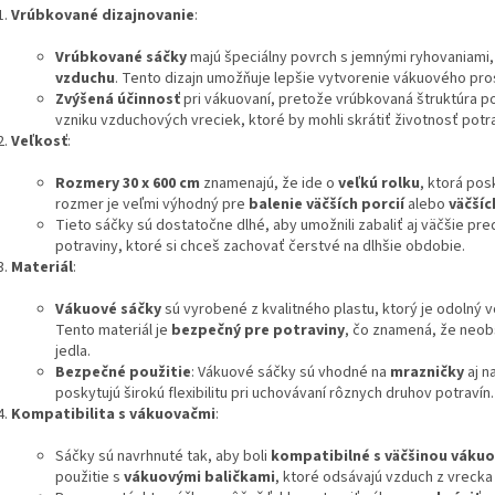
Vrúbkované dizajnovanie
:
Vrúbkované sáčky
majú špeciálny povrch s jemnými ryhovaniami,
vzduchu
. Tento dizajn umožňuje lepšie vytvorenie vákuového pro
Zvýšená účinnosť
pri vákuovaní, pretože vrúbkovaná štruktúra po
vzniku vzduchových vreciek, ktoré by mohli skrátiť životnosť potra
Veľkosť
:
Rozmery 30 x 600 cm
znamenajú, že ide o
veľkú rolku
, ktorá pos
rozmer je veľmi výhodný pre
balenie väčších porcií
alebo
väčšíc
Tieto sáčky sú dostatočne dlhé, aby umožnili zabaliť aj väčšie pre
potraviny, ktoré si chceš zachovať čerstvé na dlhšie obdobie.
Materiál
:
Vákuové sáčky
sú vyrobené z kvalitného plastu, ktorý je odolný 
Tento materiál je
bezpečný pre potraviny
, čo znamená, že neobs
jedla.
Bezpečné použitie
: Vákuové sáčky sú vhodné na
mrazničky
aj n
poskytujú širokú flexibilitu pri uchovávaní rôznych druhov potravín.
Kompatibilita s vákuovačmi
:
Sáčky sú navrhnuté tak, aby boli
kompatibilné s väčšinou vákuo
použitie s
vákuovými baličkami
, ktoré odsávajú vzduch z vrecka