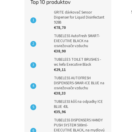
Top 10 produktov
GRITE dávkovač Sensor
Dispenser for Liquid Disinfectant
928B
€78,70
TUBELESS AutoFresh SMART-
EXECUTIVE BLACK na
osviežovače vzduchu
€38,90
TUBELEES TOILET BRUSHES -
wc kefa Executive Black
€29,11
TUBELESS AUTOFRESH
DISPENSERS-SMAR-ICE BLUE na
osviežovače vzduchu
€38,33
TUBELESS kôš na odpadky ICE
BLUE 43L
€35,96
TUBELESS DISPENSERS HANDY
PUSH SYSTEM 500ml-
EXECUTIVE BLACK, na mydlovú