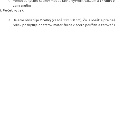
Pomocou týchto sáčkov môžeš ľahko vytvoriť vákuum a
chrániť 
zamrznutím.
Počet roliek
:
Balenie obsahuje
2 rolky
(každá 30 x 600 cm), čo je ideálne pre b
roliek poskytuje dostatok materiálu na viacero použitia a zároveň