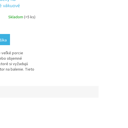
é vákuové
 300×400 mm
Skladom
(>5 ks)
šíka
e veľké porcie
lebo objemné
ktoré si vyžadujú
tor na balenie. Tieto
rčené pre komorové
 baličky, ktoré