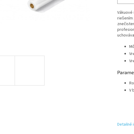
Vákuové s
riešením 
znečisten
profesion
uchováva
Mô
Vr
Vr
Parame
Ro
V b
Detailné 