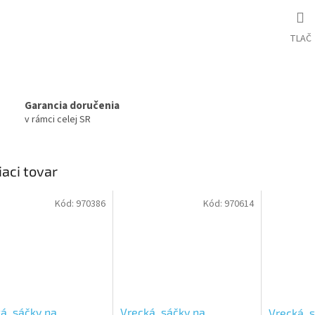
TLAČ
Garancia doručenia
v rámci celej SR
iaci tovar
Kód:
970386
Kód:
970614
á, sáčky na
Vrecká, sáčky na
Vrecká, 