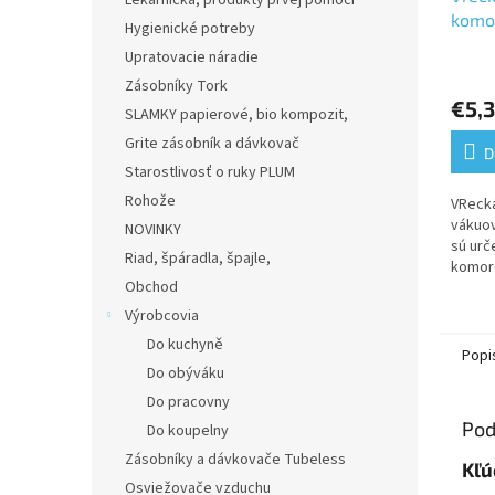
Lekárnička, produkty prvej pomoci
komo
Hygienické potreby
bale
Upratovacie náradie
Zásobníky Tork
€5,
SLAMKY papierové, bio kompozit,
Grite zásobník a dávkovač
D
Starostlivosť o ruky PLUM
Rohože
VReck
vákuov
NOVINKY
sú urč
Riad, špáradla, špajle,
komor
Obchod
baličk
vzduch
Výrobcovia
sa vytv
Do kuchyně
Popi
Do obýváku
Do pracovny
Pod
Do koupelny
Zásobníky a dávkovače Tubeless
Kľú
Osviežovače vzduchu