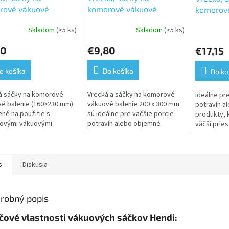
rové vákuové
komorové vákuové
komorov
nie 160×230 mm
balenie 200×300 mm
balenie
Skladom
(>5 ks)
Skladom
(>5 ks)
30
€9,80
€17,15
o košíka
Do košíka
Do ko
á sáčky na komorové
Vrecká a sáčky na komorové
ideálne pr
é balenie (160×230 mm)
vákuové balenie 200 x 300 mm
potravín a
ené na použitie s
sú ideálne pre väčšie porcie
produkty, 
ovými vákuovými
potravín alebo objemné
väčší pries
ami, ktoré odsávajú
produkty, ktoré potrebujú byť
sáčky sú u
 a uzatvárajú sáčok, čím
uchovávané v vákuovom
vákuovacie
ára ideálne...
prostredí. Tieto...
vytvárajú...
s
Diskusia
robný popis
čové vlastnosti vákuových sáčkov Hendi: