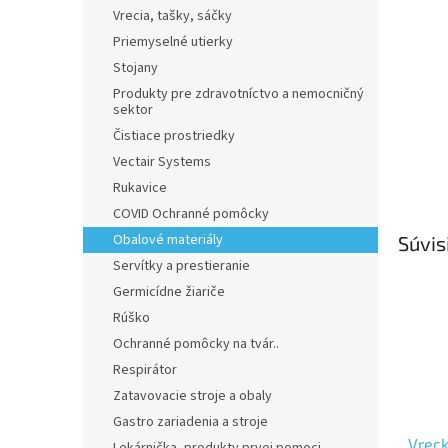
Vrecia, tašky, sáčky
Priemyselné utierky
Stojany
Produkty pre zdravotníctvo a nemocničný
sektor
Čistiace prostriedky
Vectair Systems
Rukavice
COVID Ochranné pomôcky
Obalové materiály
Súvis
Servítky a prestieranie
Germicídne žiariče
Rúško
Ochranné pomôcky na tvár..
Respirátor
Zatavovacie stroje a obaly
Gastro zariadenia a stroje
Vreck