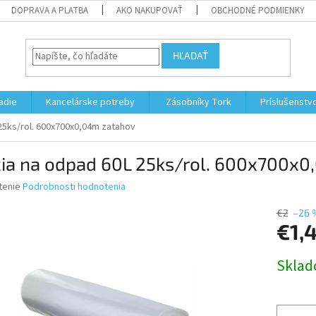
DOPRAVA A PLATBA
AKO NAKUPOVAŤ
OBCHODNÉ PODMIENKY
HĽADAŤ
adie
Kancelárske potreby
Zásobníky Tork
Príslušenstv
25ks/rol. 600x700x0,04m zatahov
cia na odpad 60L 25ks/rol. 600x700x
né
tenie
Podrobnosti hodnotenia
nie
u
€2
–26 
€1,
Jednotk
Skla
cena:
iek.