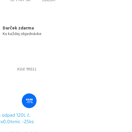
OPÝTAŤ SA
ZDIEĽAŤ
Darček zdarma
Ku každej objednávke
Kód:
99311
€3,99
–11 %
a odpad 120L č.
x0,04mic -25ks