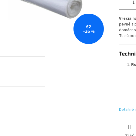
Vrecia n
pevné a 
€2
domácnos
–26 %
Tu sú pod
Techni
R
Detailné 