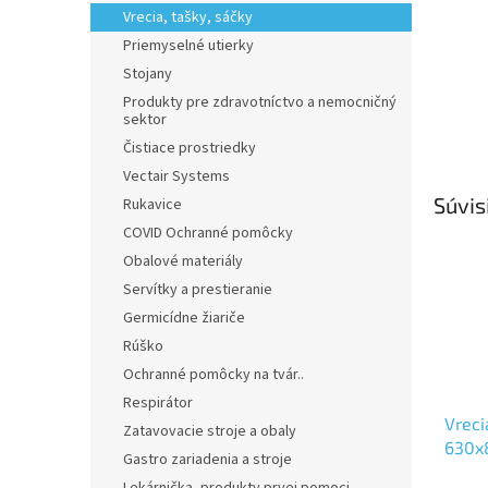
Vrecia, tašky, sáčky
Priemyselné utierky
Stojany
Produkty pre zdravotníctvo a nemocničný
sektor
Čistiace prostriedky
Vectair Systems
Súvis
Rukavice
COVID Ochranné pomôcky
Obalové materiály
Servítky a prestieranie
Germicídne žiariče
Rúško
Ochranné pomôcky na tvár..
Respirátor
Vreci
Zatavovacie stroje a obaly
630x
Gastro zariadenia a stroje
25ks/