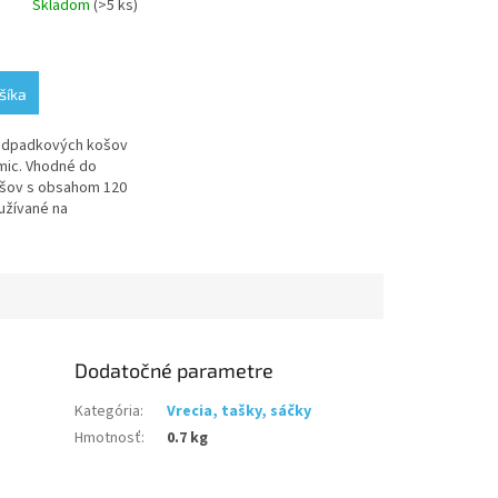
Skladom
(>5 ks)
e
šíka
 odpadkových košov
.
 mic. Vhodné do
ošov s obsahom 120
yužívané na
reštauráciach a v
Dodatočné parametre
Kategória
:
Vrecia, tašky, sáčky
Hmotnosť
:
0.7 kg