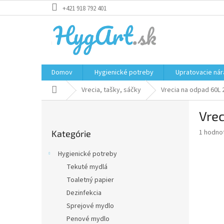
Prejsť
+421 918 792 401
na
obsah
Domov
Hygienické potreby
Upratovacie nár
Domov
Vrecia, tašky, sáčky
Vrecia na odpad 60L 
B
Vre
o
Preskočiť
č
Priemer
1 hodno
Kategórie
kategórie
n
hodnote
ý
produkt
Hygienické potreby
p
je
Tekuté mydlá
5,0
a
z
Toaletný papier
n
5
e
Dezinfekcia
hviezdič
l
Sprejové mydlo
Penové mydlo