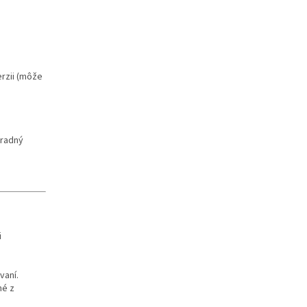
erzii (môže
hradný
i
vaní.
né z