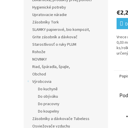
Lekárnička, produkty prvej pomoci
Priem
hodno
Hygienické potreby
€2,
produ
Upratovacie náradie
je
Zásobníky Tork
5,0
D
z
SLAMKY papierové, bio kompozit,
5
Grite zásobník a dávkovač
Vrece 
hviezd
0,03 m
Starostlivosť o ruky PLUM
ks/rol
Rohože
určený
v domá
NOVINKY
alebo 
Riad, špáradla, špajle,
Obchod
Popi
Výrobcovia
Do kuchyně
Pod
Do obýváku
Do pracovny
Do koupelny
Zásobníky a dávkovače Tubeless
Osviežovače vzduchu