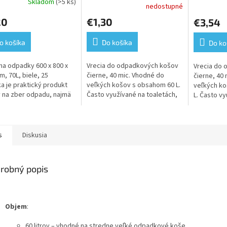
Skladom
(>5 ks)
erné
Priemerné
Priemerné
nedostupné
tenie
hodnotenie
hodnoteni
20
€1,30
€3,54
ktu
produktu
produktu
je
je
5,0
5,0
o košíka
Do košíka
Do ko
z
z
5
5
na odpadky 600 x 800 x
Vrecia do odpadkových košov
Vrecia do
ičiek.
hviezdičiek.
hviezdičiek
m, 70L, biele, 25
čierne, 40 mic. Vhodné do
čierne, 40
ka je praktický produkt
veľkých košov s obsahom 60 L.
veľkých k
 na zber odpadu, najmä
Často využívané na toaletách,
L. Často v
cnostiach, kanceláriách
reštauráciach a v hoteloch.
toaletách, 
v prevádzkach, kde je...
hoteloch
s
Diskusia
robný popis
Objem
:
60 litrov – vhodné na stredne veľké odpadkové koše.