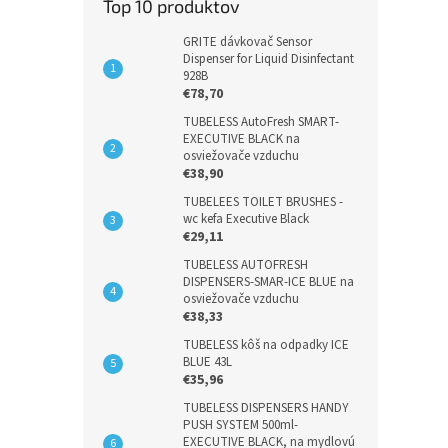
Top 10 produktov
GRITE dávkovač Sensor
Dispenser for Liquid Disinfectant
928B
€78,70
TUBELESS AutoFresh SMART-
EXECUTIVE BLACK na
osviežovače vzduchu
€38,90
TUBELEES TOILET BRUSHES -
wc kefa Executive Black
€29,11
TUBELESS AUTOFRESH
DISPENSERS-SMAR-ICE BLUE na
osviežovače vzduchu
€38,33
TUBELESS kôš na odpadky ICE
BLUE 43L
€35,96
TUBELESS DISPENSERS HANDY
PUSH SYSTEM 500ml-
EXECUTIVE BLACK, na mydlovú