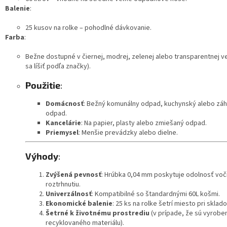
Balenie
:
25 kusov na rolke – pohodlné dávkovanie.
Farba
:
Bežne dostupné v čiernej, modrej, zelenej alebo transparentnej v
sa líšiť podľa značky).
Použitie
:
Domácnosť
: Bežný komunálny odpad, kuchynský alebo zá
odpad.
Kancelárie
: Na papier, plasty alebo zmiešaný odpad.
Priemysel
: Menšie prevádzky alebo dielne.
Výhody
:
Zvýšená pevnosť
: Hrúbka 0,04 mm poskytuje odolnosť voč
roztrhnutiu.
Univerzálnosť
: Kompatibilné so štandardnými 60L košmi.
Ekonomické balenie
: 25 ks na rolke šetrí miesto pri sklado
Šetrné k životnému prostrediu
(v prípade, že sú vyrobe
recyklovaného materiálu).