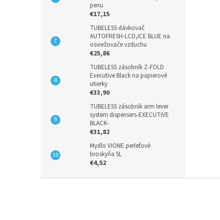
penu
€17,15
TUBELESS dávkovač
AUTOFRESH-LCD,ICE BLUE na
osviežovače vzduchu
€25,86
TUBELESS zásobník Z-FOLD
Executive Black na papierové
utierky
€33,90
TUBELESS zásobník arm lever
system dispensers-EXECUTIVE
BLACK-
€31,82
Mydlo VIONE perleťové
broskyňa 5L
€4,52
Z
á
p
ä