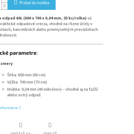
Pridať do košíka
a odpad 60L (600 x 700 x 0,04 mm, 25 ks/rolka)
sú
praktické odpadové vrecia, vhodné na rôzne účely v
tiach, kanceláriách alebo priemyselných prevádzkach.
robnosti:
cké parametre
:
ozmery
:
Šírka: 600 mm (60 cm)
Výška: 700 mm (70 cm)
Hrúbka: 0,04 mm (40 mikrónov) – vhodné aj na ťažší
alebo ostrý odpad.
informácie