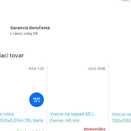
TLAČ
Garancia doručenia
v rámci celej SR
iaci tovar
Kód:
120
Kód:
6040
€2,89
–23 %
a rolka
Vrecia na odpad 60 L
Vrecia n
850x0,03m.70L biele
čierne, 40 mic
700x1100
rol
Momentálne