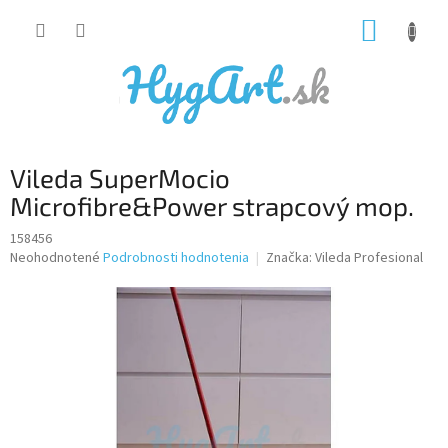
Prejsť
NÁKUP
na
obsah
KOŠÍK
Vileda SuperMocio
Microfibre&Power strapcový mop.
158456
Priemerné
Neohodnotené
Podrobnosti hodnotenia
Značka:
Vileda Profesional
hodnotenie
produktu
je
0,0
z
5
hviezdičiek.