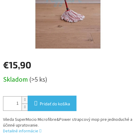
€15,90
Jednotková
Skladom
(>5 ks)
cena:
Pridať do košíka
Vileda SuperMocio Microfibre&Power strapcový mop pre jednoduché a
účinné upratovanie.
Detailné informácie