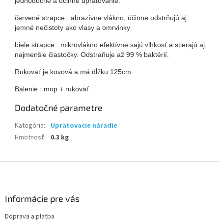
jednoduché a účinné upratovanie.
červené strapce : abrazívne vlákno, účinne odstrňujú aj
jemné nečistoty ako vlasy a omrvinky
biele strapce : mikrovlákno efektívne sajú vlhkosť a stierajú aj
najmenšie čiastočky. Odstraňuje až 99 % baktérií.
Rukovať je kovová a má dĺžku 125cm
Balenie : mop + rukoväť.
Dodatočné parametre
Kategória
:
Upratovacie náradie
Hmotnosť
:
0.3 kg
Z
á
p
ä
Informácie pre vás
t
Doprava a platba