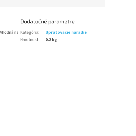
Dodatočné parametre
. Vhodná na
Kategória
:
Upratovacie náradie
Hmotnosť
:
0.2 kg