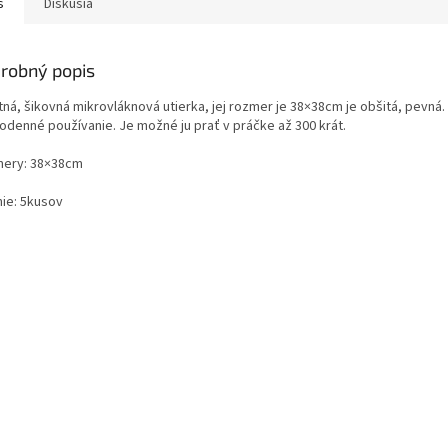
s
Diskusia
robný popis
tná, šikovná mikrovláknová utierka, jej rozmer je 38×38cm je obšitá, pevná
odenné používanie. Je možné ju prať v práčke až 300 krát.
ery: 38×38cm
nie: 5kusov