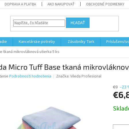
DOPRAVA A PLATBA
AKO NAKUPOVAŤ
OBCHODNÉ PODMIENKY
HĽADAŤ
adie
Kancelárske potreby
Zásobníky Tork
Príslušenstv
se tkaná mikrovláknová utierka 5 ks
da Micro Tuff Base tkaná mikrovláknová
né
tenie
Podrobnosti hodnotenia
Značka:
Vileda Profesional
nie
u
€9
–23 
€6,
Jednotk
Skla
cena:
iek.