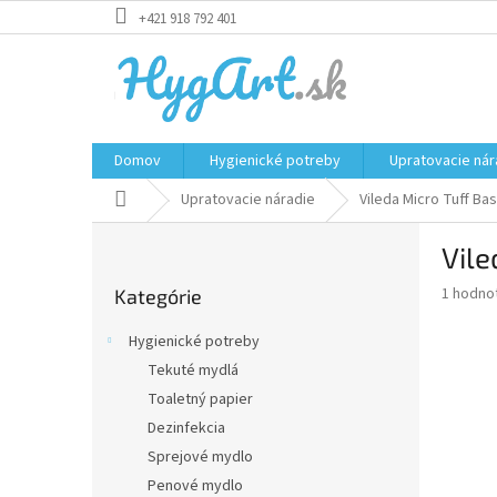
Prejsť
+421 918 792 401
na
obsah
Domov
Hygienické potreby
Upratovacie nár
Domov
Upratovacie náradie
Vileda Micro Tuff Ba
B
Vile
o
Preskočiť
č
Priemer
1 hodno
Kategórie
kategórie
n
hodnote
ý
produkt
Hygienické potreby
p
je
Tekuté mydlá
5,0
a
z
Toaletný papier
n
5
e
Dezinfekcia
hviezdič
l
Sprejové mydlo
Penové mydlo