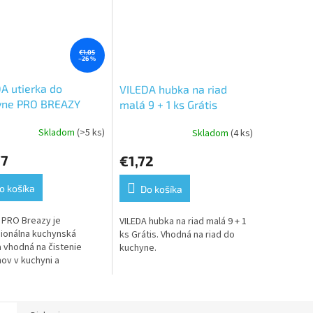
€1,05
–26 %
A utierka do
VILEDA hubka na riad
yne PRO BREAZY
malá 9 + 1 ks Grátis
6
Skladom
(>5 ks)
Skladom
(4 ks)
erné
tenie
77
€1,72
ktu
o košíka
Do košíka
 PRO Breazy je
VILEDA hubka na riad malá 9 + 1
ičiek.
ionálna kuchynská
ks Grátis. Vhodná na riad do
a vhodná na čistenie
kuchyne.
ov v kuchyni a
nomických zariadeniach.
opakovane použiteľnú,
kvalitnú handričku,...