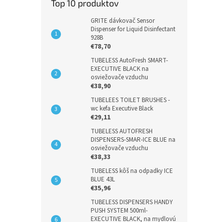
Top 10 produktov
GRITE dávkovač Sensor
Dispenser for Liquid Disinfectant
928B
€78,70
TUBELESS AutoFresh SMART-
EXECUTIVE BLACK na
osviežovače vzduchu
€38,90
TUBELEES TOILET BRUSHES -
wc kefa Executive Black
€29,11
TUBELESS AUTOFRESH
DISPENSERS-SMAR-ICE BLUE na
osviežovače vzduchu
€38,33
TUBELESS kôš na odpadky ICE
BLUE 43L
€35,96
TUBELESS DISPENSERS HANDY
PUSH SYSTEM 500ml-
EXECUTIVE BLACK, na mydlovú