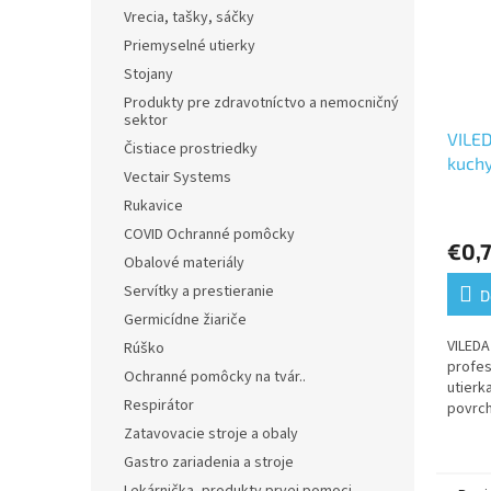
Vrecia, tašky, sáčky
Priemyselné utierky
Stojany
Produkty pre zdravotníctvo a nemocničný
sektor
VILED
Čistiace prostriedky
kuch
Vectair Systems
35x3
Rukavice
Priem
hodno
COVID Ochranné pomôcky
€0,
produ
Obalové materiály
je
Servítky a prestieranie
5,0
D
z
Germicídne žiariče
5
VILEDA
Rúško
hviezd
profes
Ochranné pomôcky na tvár..
utierk
Respirátor
povrch
gastro
Zatavovacie stroje a obaly
Ide o 
Gastro zariadenia a stroje
vysoko