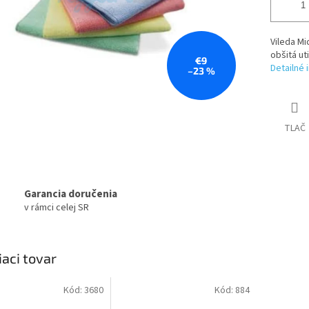
Vileda Mi
obšitá ut
€9
Detailné 
–23 %
TLAČ
Garancia doručenia
v rámci celej SR
iaci tovar
Kód:
3680
Kód:
884