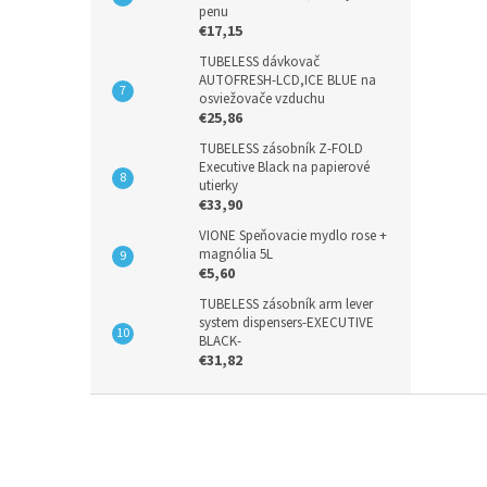
penu
€17,15
TUBELESS dávkovač
AUTOFRESH-LCD,ICE BLUE na
osviežovače vzduchu
€25,86
TUBELESS zásobník Z-FOLD
Executive Black na papierové
utierky
€33,90
VIONE Speňovacie mydlo rose +
magnólia 5L
€5,60
TUBELESS zásobník arm lever
system dispensers-EXECUTIVE
BLACK-
€31,82
Z
á
p
ä