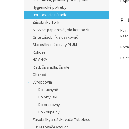
Lekárnička, produkty prvej pomoci
Popi
Hygienické potreby
Upratovacie náradie
Pod
Zásobníky Tork
SLAMKY papierové, bio kompozit,
Kvali
každ
Grite zásobník a dávkovač
Starostlivosť o ruky PLUM
Rozm
Rohože
Bale
NOVINKY
Riad, špáradla, špajle,
Obchod
Výrobcovia
Do kuchyně
Do obýváku
Do pracovny
Do koupelny
Zásobníky a dávkovače Tubeless
Osviežovače vzduchu