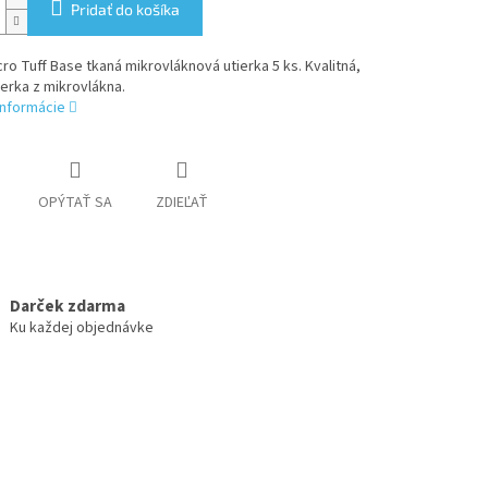
Pridať do košíka
cro Tuff Base tkaná mikrovláknová utierka 5 ks. Kvalitná,
ierka z mikrovlákna.
informácie
OPÝTAŤ SA
ZDIEĽAŤ
Darček zdarma
Ku každej objednávke