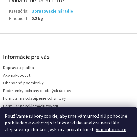
Kategória
:
Upratovacie náradie
Hmotnosť
:
0.2 kg
Z
á
p
ä
Informácie pre vás
t
Doprava a platba
i
Ako nakupovať
e
Obchodné podmienky
Podmienky ochrany osobných údajov
Formulár na odstúpenie od zmluvy
Formulár na reklamáciu tovaru
Kontakty
Používame súbory cookie, aby sme vám umožnili pohodlné
prehliadanie webovej stránky a vďaka analýze neustále
zlepšovali jej funkcie, výkon a použiteľnosť.
Viac informácií