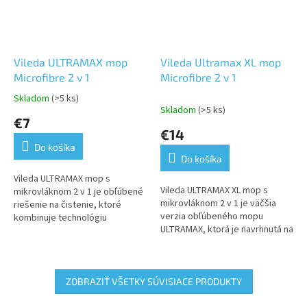
Vileda ULTRAMAX mop
Vileda Ultramax XL mop
Microfibre 2 v 1
Microfibre 2 v 1
Skladom
(>5 ks)
Priemerné
Skladom
(>5 ks)
hodnotenie
€7
produktu
€14
je
Do košíka
5,0
Do košíka
z
5
Vileda ULTRAMAX mop s
Vileda ULTRAMAX XL mop s
hviezdičiek.
mikrovláknom 2 v 1 je obľúbené
mikrovláknom 2 v 1 je väčšia
riešenie na čistenie, ktoré
verzia obľúbeného mopu
kombinuje technológiu
ULTRAMAX, ktorá je navrhnutá na
mikrovlákien pre efektívne
efektívne čistenie väčších
upratovanie NOVINKA!2 druhy
plôch. Vlastnosti: Extra široká
vlákien – lepšie...
hlava...
ZOBRAZIŤ VŠETKY SÚVISIACE PRODUKTY