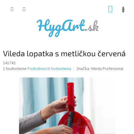
Prejsť
NÁKUP
na
obsah
KOŠÍK
Vileda lopatka s metličkou červená
141742
Priemerné
1 hodnotenie
Podrobnosti hodnotenia
Značka:
Vileda Profesional
hodnotenie
produktu
je
5,0
z
5
hviezdičiek.