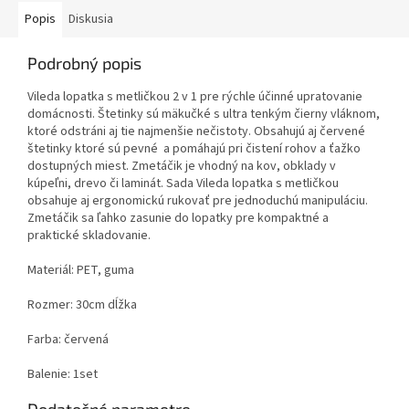
Popis
Diskusia
Podrobný popis
Vileda lopatka s metličkou 2 v 1 pre rýchle účinné upratovanie
domácnosti. Štetinky sú mäkučké s ultra tenkým čierny vláknom,
ktoré odstráni aj tie najmenšie nečistoty. Obsahujú aj červené
štetinky ktoré sú pevné a pomáhajú pri čistení rohov a ťažko
dostupných miest. Zmetáčik je vhodný na kov, obklady v
kúpeľni, drevo či laminát. Sada Vileda lopatka s metličkou
obsahuje aj ergonomickú rukovať pre jednoduchú manipuláciu.
Zmetáčik sa ľahko zasunie do lopatky pre kompaktné a
praktické skladovanie.
Materiál: PET, guma
Rozmer: 30cm dĺžka
Farba: červená
Balenie: 1set
Dodatočné parametre