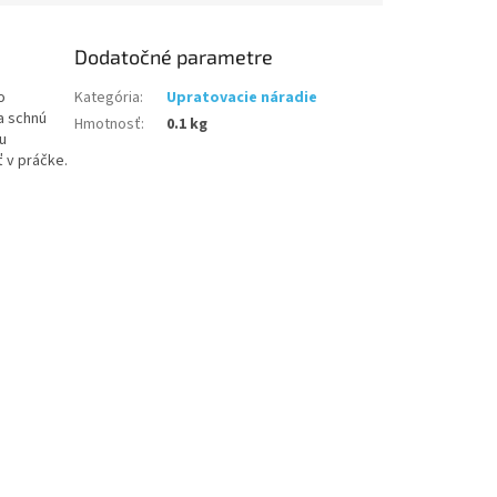
Dodatočné parametre
o
Kategória
:
Upratovacie náradie
a schnú
Hmotnosť
:
0.1 kg
ju
 v práčke.