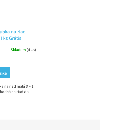
ubka na riad
1 ks Grátis
Skladom
(4 ks)
šíka
a na riad malá 9 + 1
Vhodná na riad do