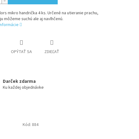
lors mikro handrička 4 ks. Určené na utieranie prachu,
ju môžeme suchú ale aj navlhčenú.
informácie
OPÝTAŤ SA
ZDIEĽAŤ
Darček zdarma
Ku každej objednávke
Kód:
884