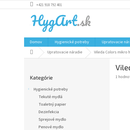
Prejsť
+421 918 792 401
na
obsah
Domov
Hygienické potreby
Upratovacie nár
Domov
Upratovacie náradie
Vileda Colors mikro 
B
Vile
o
Preskočiť
č
Priemer
1 hodno
Kategórie
kategórie
n
hodnote
ý
produkt
Hygienické potreby
p
je
Tekuté mydlá
5,0
a
z
Toaletný papier
n
5
e
Dezinfekcia
hviezdič
l
Sprejové mydlo
Penové mydlo