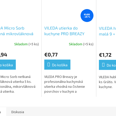
€1,05
–26 %
A Micro Sorb
VILEDA utierka do
VILEDA h
aná mikrovláknová
kuchyne PRO BREAZY
malá 9 + 
ka 5 ks
35x36
Skladom
(>5 ks)
Skladom
(>5 ks)
Priemerné
hodnotenie
,94
€0,77
€1,72
produktu
je
5,0
o košíka
Do košíka
Do ko
z
5
 Micro Sorb netkaná
VILEDA PRO Breazy je
VILEDA hubk
hviezdičiek.
láknová utierka 5 ks.
profesionálna kuchynská
ks Grátis. 
ionálna, mikorvláknová
utierka vhodná na čistenie
kuchyne.
á utierka.
povrchov v kuchyni a
gastronomických zariadeniach.
Ide o opakovane použiteľnú,
vysokokvalitnú handričku,...
s
Diskusia