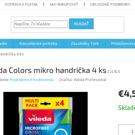
DOPRAVA A PLATBA
AKO NAKUPOVAŤ
OBCHODNÉ PODMIENKY
HĽADAŤ
adie
Kancelárske potreby
Zásobníky Tork
Príslušenstv
handrička 4 ks
da Colors mikro handrička 4 ks
121910
né
tenie
Podrobnosti hodnotenia
Značka:
Vileda Profesional
nie
€4,
u
Jednotk
Skla
cena:
iek.