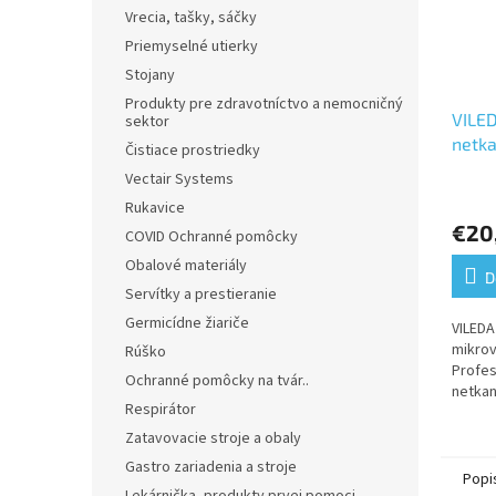
Vrecia, tašky, sáčky
Priemyselné utierky
Stojany
Produkty pre zdravotníctvo a nemocničný
VILED
sektor
netk
Čistiace prostriedky
utier
Vectair Systems
Rukavice
€20
COVID Ochranné pomôcky
Obalové materiály
D
Servítky a prestieranie
Germicídne žiariče
VILEDA
mikrov
Rúško
Profes
Ochranné pomôcky na tvár..
netkan
Respirátor
Zatavovacie stroje a obaly
Gastro zariadenia a stroje
Popi