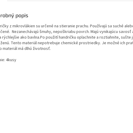
robný popis
ričky z mikrovlákien su určené na stieranie prachu. Používajú sa suché aleb
hčené. Nezanechávajú šmuhy, nepoškriabu povrch. Majú vynikajúcu savosť 
 rýchlejšie ako bavlna.Po použití handričku oplachnite a roztiahnite, sušte 
oženú. Tento materiál nepotrebuje chemické prostriedky. Je možné ich prať
o materiál má dlhú životnosť.
nie: 4kusy