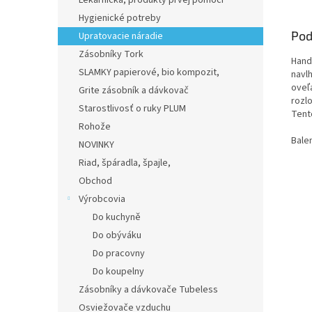
Lekárnička, produkty prvej pomoci
Hygienické potreby
Pod
Upratovacie náradie
Zásobníky Tork
Hand
SLAMKY papierové, bio kompozit,
navl
oveľa
Grite zásobník a dávkovač
rozl
Starostlivosť o ruky PLUM
Tent
Rohože
Bale
NOVINKY
Riad, špáradla, špajle,
Obchod
Výrobcovia
Do kuchyně
Do obýváku
Do pracovny
Do koupelny
Zásobníky a dávkovače Tubeless
Osviežovače vzduchu