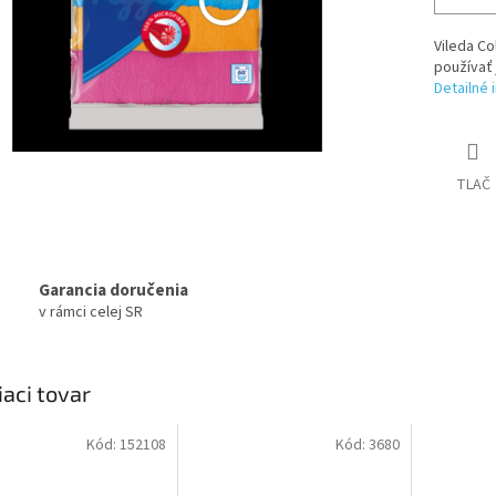
Vileda Co
používať 
Detailné 
TLAČ
Garancia doručenia
v rámci celej SR
iaci tovar
Kód:
152108
Kód:
3680