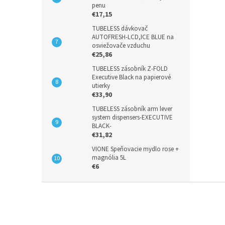
penu
€17,15
TUBELESS dávkovač
AUTOFRESH-LCD,ICE BLUE na
osviežovače vzduchu
€25,86
TUBELESS zásobník Z-FOLD
Executive Black na papierové
utierky
€33,90
TUBELESS zásobník arm lever
system dispensers-EXECUTIVE
BLACK-
€31,82
VIONE Speňovacie mydlo rose +
magnólia 5L
€6
Z
á
p
ä