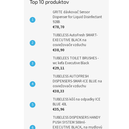
Top 10 produktov
GRITE dávkovač Sensor
Dispenser for Liquid Disinfectant
928B
€78,70
TUBELESS AutoFresh SMART-
EXECUTIVE BLACK na
osviežovače vzduchu
€38,90
TUBELEES TOILET BRUSHES -
wc kefa Executive Black
€29,11
TUBELESS AUTOFRESH
DISPENSERS-SMAR-ICE BLUE na
osviežovače vzduchu
€38,33
TUBELESS kôš na odpadky ICE
BLUE 43L
€35,96
TUBELESS DISPENSERS HANDY
PUSH SYSTEM 500ml-
EXECUTIVE BLACK, na mydlovú