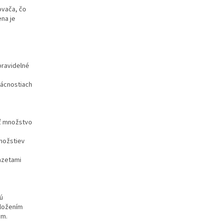
ovača, čo
na je
pravidelné
mácnostiach
iť množstvo
množstiev
azetami
ú
vložením
ým.