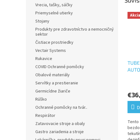
Súvis
Vrecia, tašky, sáčky
Priemyselné utierky
Akci
Stojany
Produkty pre zdravotníctvo a nemocničný
sektor
Čistiace prostriedky
Vectair Systems
Rukavice
TUBE
COVID Ochranné pomôcky
AUTO
Obalové materiály
800m
Servítky a prestieranie
bezd
Germicídne žiariče
€36
Rúško
Ochranné pomôcky na tvár..
D
Respirátor
Tento 
Zatavovacie stroje a obaly
bezdo
Gastro zariadenia a stroje
tekutí
dezinf