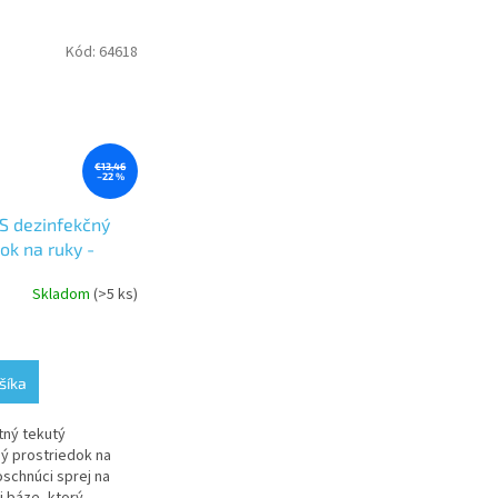
Kód:
64618
€13,46
–22 %
 dezinfekčný
ok na ruky -
tizer liquid
Skladom
(>5 ks)
e
šíka
tný tekutý
.
ý prostriedok na
oschnúci sprej na