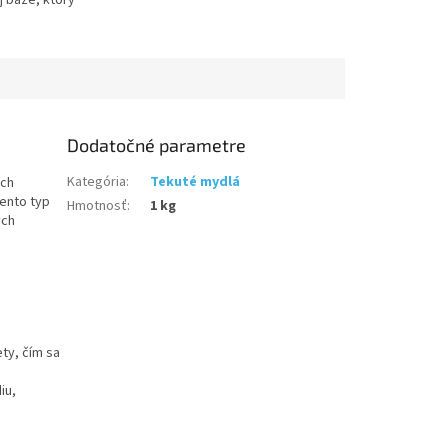
j báze, ktorý
ruky hygienicky
ránené pred
nými baktériami....
Dodatočné parametre
Kategória
:
Tekuté mydlá
ých
Tento typ
Hmotnosť
:
1 kg
ych
ty, čím sa
iu,