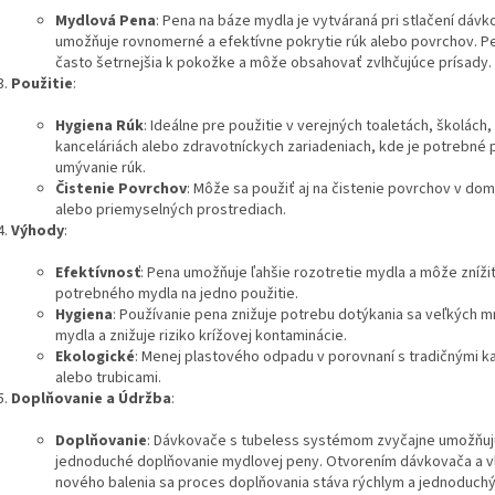
Mydlová Pena
: Pena na báze mydla je vytváraná pri stlačení dávk
umožňuje rovnomerné a efektívne pokrytie rúk alebo povrchov. Pe
často šetrnejšia k pokožke a môže obsahovať zvlhčujúce prísady.
Použitie
:
Hygiena Rúk
: Ideálne pre použitie v verejných toaletách, školách,
kanceláriách alebo zdravotníckych zariadeniach, kde je potrebné 
umývanie rúk.
Čistenie Povrchov
: Môže sa použiť aj na čistenie povrchov v do
alebo priemyselných prostrediach.
Výhody
:
Efektívnosť
: Pena umožňuje ľahšie rozotretie mydla a môže zníž
potrebného mydla na jedno použitie.
Hygiena
: Používanie pena znižuje potrebu dotýkania sa veľkých 
mydla a znižuje riziko krížovej kontaminácie.
Ekologické
: Menej plastového odpadu v porovnaní s tradičnými k
alebo trubicami.
Doplňovanie a Údržba
:
Doplňovanie
: Dávkovače s tubeless systémom zvyčajne umožňuj
jednoduché doplňovanie mydlovej peny. Otvorením dávkovača a 
nového balenia sa proces doplňovania stáva rýchlym a jednoduch