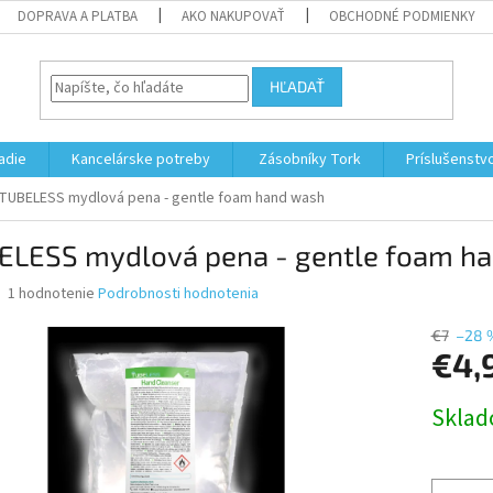
DOPRAVA A PLATBA
AKO NAKUPOVAŤ
OBCHODNÉ PODMIENKY
HĽADAŤ
adie
Kancelárske potreby
Zásobníky Tork
Príslušenstv
TUBELESS mydlová pena - gentle foam hand wash
ELESS mydlová pena - gentle foam h
Priemerné
1 hodnotenie
Podrobnosti hodnotenia
hodnotenie
produktu
€7
–28 
je
€4,
5,0
z
Jednotk
Skla
5
cena:
hviezdičiek.