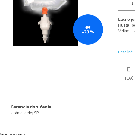
Lacné je
Hustá, b
€7
Velkosť:
–28 %
          
Detailné 
TLAČ
Garancia doručenia
v rámci celej SR