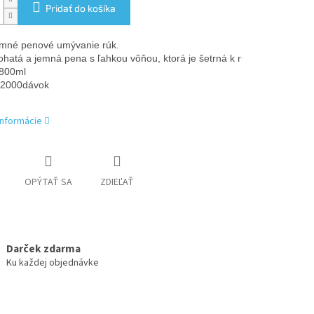
Pridať do košíka
mné penové umývanie rúk.

ohatá a jemná pena s ľahkou vôňou, ktorá je šetrná k rukám.
 800ml
    2000dávok
informácie
OPÝTAŤ SA
ZDIEĽAŤ
Darček zdarma
Ku každej objednávke