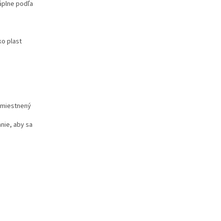
áplne podľa
o plast
 umiestnený
nie, aby sa