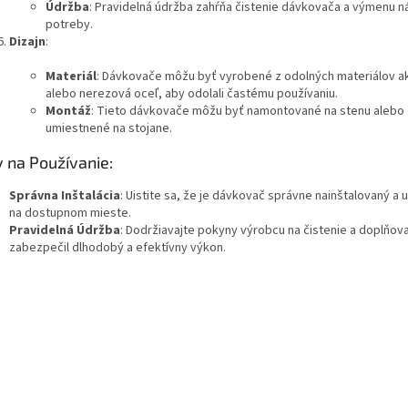
Údržba
: Pravidelná údržba zahŕňa čistenie dávkovača a výmenu n
potreby.
Dizajn
:
Materiál
: Dávkovače môžu byť vyrobené z odolných materiálov ak
alebo nerezová oceľ, aby odolali častému používaniu.
Montáž
: Tieto dávkovače môžu byť namontované na stenu alebo
umiestnené na stojane.
y na Používanie:
Správna Inštalácia
: Uistite sa, že je dávkovač správne nainštalovaný a
na dostupnom mieste.
Pravidelná Údržba
: Dodržiavajte pokyny výrobcu na čistenie a doplňova
zabezpečil dlhodobý a efektívny výkon.