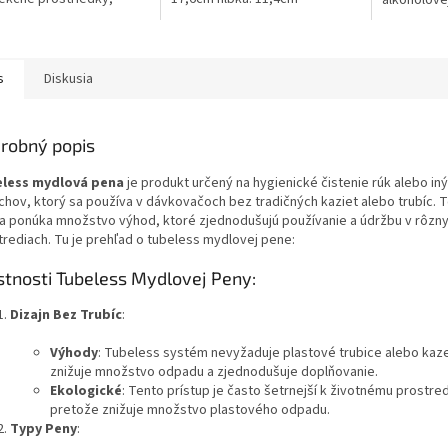
alkoholove
iné čistiace prostriedky.
zanecháva 
: Výška: 25,7cm Šírka:
čisté a ch
Hlbka:...
roztierateľ
s
Diskusia
robný popis
less mydlová pena
je produkt určený na hygienické čistenie rúk alebo in
chov, ktorý sa používa v dávkovačoch bez tradičných kaziet alebo trubíc. 
a ponúka množstvo výhod, ktoré zjednodušujú používanie a údržbu v rôzn
trediach. Tu je prehľad o tubeless mydlovej pene:
stnosti Tubeless Mydlovej Peny:
Dizajn Bez Trubíc
:
Výhody
: Tubeless systém nevyžaduje plastové trubice alebo kaze
znižuje množstvo odpadu a zjednodušuje doplňovanie.
Ekologické
: Tento prístup je často šetrnejší k životnému prostred
pretože znižuje množstvo plastového odpadu.
Typy Peny
: