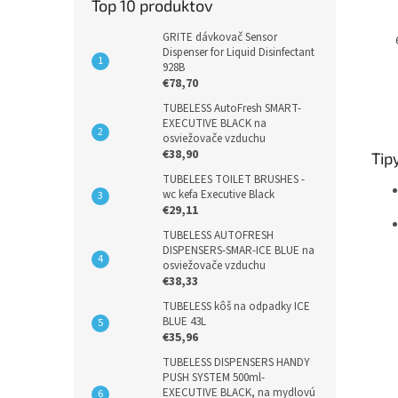
Top 10 produktov
GRITE dávkovač Sensor
Dispenser for Liquid Disinfectant
928B
€78,70
TUBELESS AutoFresh SMART-
EXECUTIVE BLACK na
osviežovače vzduchu
€38,90
Tip
TUBELEES TOILET BRUSHES -
wc kefa Executive Black
€29,11
TUBELESS AUTOFRESH
DISPENSERS-SMAR-ICE BLUE na
osviežovače vzduchu
€38,33
TUBELESS kôš na odpadky ICE
BLUE 43L
€35,96
TUBELESS DISPENSERS HANDY
PUSH SYSTEM 500ml-
EXECUTIVE BLACK, na mydlovú