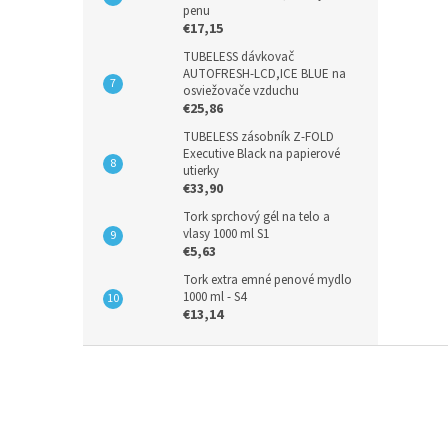
penu
€17,15
TUBELESS dávkovač
AUTOFRESH-LCD,ICE BLUE na
osviežovače vzduchu
€25,86
TUBELESS zásobník Z-FOLD
Executive Black na papierové
utierky
€33,90
Tork sprchový gél na telo a
vlasy 1000 ml S1
€5,63
Tork extra emné penové mydlo
1000 ml - S4
€13,14
Z
á
p
ä
t