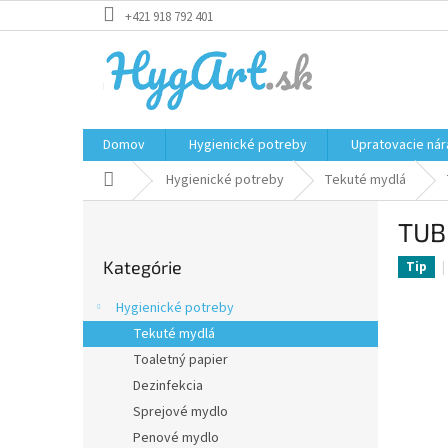
Prejsť
+421 918 792 401
na
obsah
Domov
Hygienické potreby
Upratovacie nár
Domov
Hygienické potreby
Tekuté mydlá
B
TUB
o
Preskočiť
č
Kategórie
kategórie
Tip
n
ý
Hygienické potreby
p
Tekuté mydlá
a
Toaletný papier
n
e
Dezinfekcia
l
Sprejové mydlo
Penové mydlo