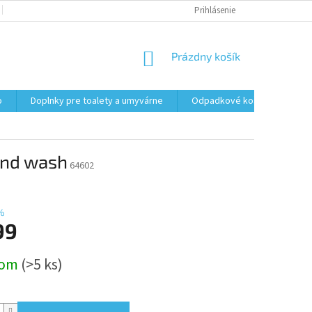
PODMIENKY OCHRANY OSOBNÝCH ÚDAJOV
Prihlásenie
FORMULÁR NA ODSTÚPENI
NÁKUPNÝ
Prázdny košík
KOŠÍK
o
Doplnky pre toalety a umyvárne
Odpadkové koše
Vrec
and wash
64602
%
99
ová
dom
(>5 ks)