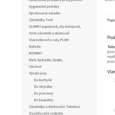
Lekárnička, produkty prvej pomoci
alebo 
Hygienické potreby
Rozmer
Upratovacie náradie
17,6cm 
Zásobníky Tork
Popi
SLAMKY papierové, bio kompozit,
Grite zásobník a dávkovač
Pod
Starostlivosť o ruky PLUM
Rohože
Tube
povr
NOVINKY
mydl
Riad, špáradla, špajle,
pros
Obchod
Vla
Výrobcovia
Do kuchyně
Do obýváku
Do pracovny
Do koupelny
Zásobníky a dávkovače Tubeless
Osviežovače vzduchu