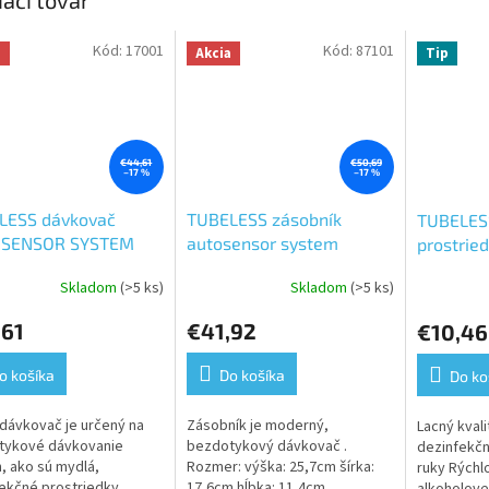
iaci tovar
Kód:
17001
Kód:
87101
a
Akcia
Tip
€44,61
€50,69
–17 %
–17 %
LESS dávkovač
TUBELESS zásobník
TUBELESS
SENSOR SYSTEM
autosensor system
prostried
l-ICE BLUE,
dispenser 800ml-
hand sani
Skladom
(>5 ks)
Skladom
(>5 ks)
Priemerné
Priemerné
otykový
EXECUTIVE
hodnotenie
hodnoteni
BLACK,bezdovykový
,61
€41,92
€10,46
produktu
produktu
je
je
5,0
5,0
o košíka
Do košíka
Do ko
z
z
5
5
dávkovač je určený na
Zásobník je moderný,
Lacný kvali
hviezdičiek.
hviezdičiek
tykové dávkovanie
bezdotykový dávkovač .
dezinfekčn
n, ako sú mydlá,
Rozmer: výška: 25,7cm šírka:
ruky Rýchl
ekčné prostriedky,
17,6cm hĺbka: 11,4cm