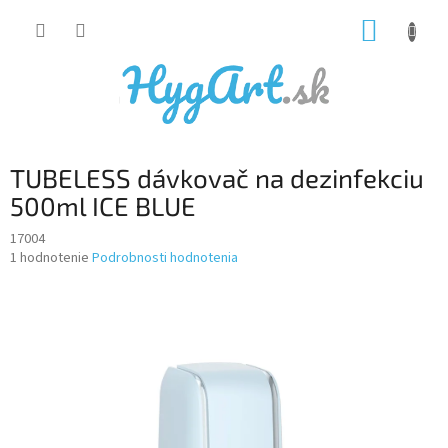
Prejsť
NÁKUP
na
obsah
KOŠÍK
TUBELESS dávkovač na dezinfekciu
500ml ICE BLUE
17004
Priemerné
1 hodnotenie
Podrobnosti hodnotenia
hodnotenie
produktu
je
5,0
z
5
hviezdičiek.