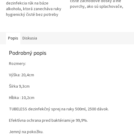
čisté záchodové dosky a iné
dezinfekcia rúk na báze
povrchy, ako sú splachovače,
alkoholu, ktorá zanecháva ruky
zámky dverí a kľučky Quick
hygienický čisté bez potreby
dryink sprej na báze alkoholu
vody. Rýchlo schne a poskytuje
okamžitú ochranu pred šírením...
Popis
Diskusia
Podrobný popis
Rozmery:
Výška: 20,4cm
Šírka 9,3cm
Hĺbka : 10,2cm
TUBELESS dezinfekčný sprej na ruky 500ml, 2500 dávok.
Efektívna ochrana pred baktériami je 99,9%.
Jemný na pokožku.