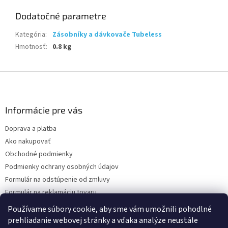
Dodatočné parametre
Kategória
:
Zásobníky a dávkovače Tubeless
Hmotnosť
:
0.8 kg
Z
á
p
ä
Informácie pre vás
t
Doprava a platba
i
Ako nakupovať
e
Obchodné podmienky
Podmienky ochrany osobných údajov
Formulár na odstúpenie od zmluvy
Formulár na reklamáciu tovaru
Kontakty
Používame súbory cookie, aby sme vám umožnili pohodlné
prehliadanie webovej stránky a vďaka analýze neustále