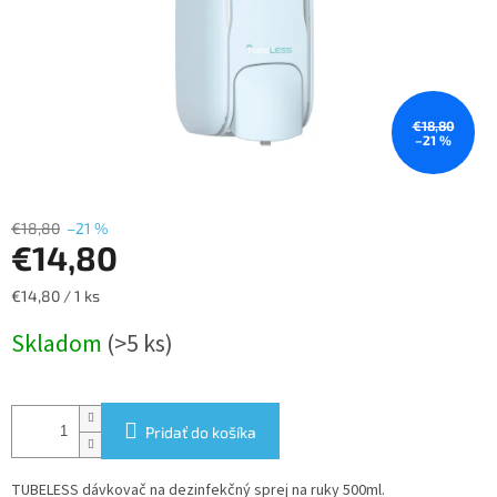
€18,80
–21 %
€18,80
–21 %
€14,80
Jednotková
€14,80 / 1 ks
cena:
Skladom
(>5 ks)
Pridať do košíka
TUBELESS dávkovač na dezinfekčný sprej na ruky 500ml.