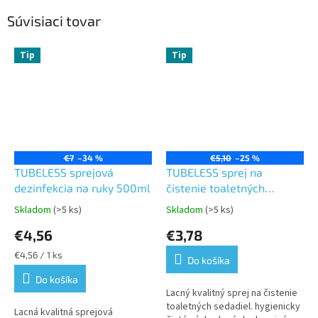
Súvisiaci tovar
Tip
Tip
€7
–34 %
€5,10
–25 %
TUBELESS sprejová
TUBELESS sprej na
dezinfekcia na ruky 500ml
čistenie toaletných
sedadiel
Skladom
(>5 ks)
Skladom
(>5 ks)
Priemerné
Priemerné
hodnotenie
hodnotenie
€4,56
€3,78
produktu
produktu
je
je
Jednotková
€4,56 / 1 ks
Do košíka
5,0
5,0
cena:
z
z
Do košíka
5
5
Lacný kvalitný sprej na čistenie
hviezdičiek.
hviezdičiek.
toaletných sedadiel. hygienicky
Lacná kvalitná sprejová