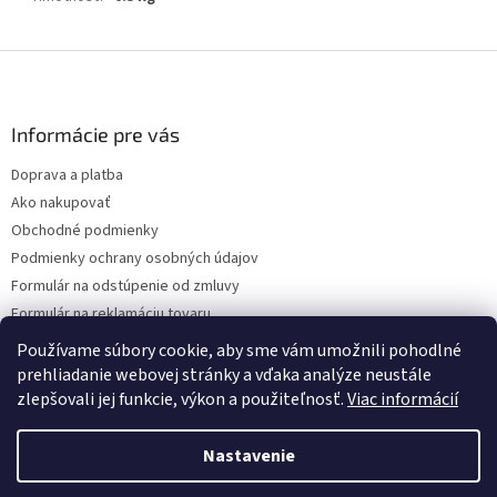
Z
á
p
ä
Informácie pre vás
t
Doprava a platba
i
Ako nakupovať
e
Obchodné podmienky
Podmienky ochrany osobných údajov
Formulár na odstúpenie od zmluvy
Formulár na reklamáciu tovaru
Kontakty
Používame súbory cookie, aby sme vám umožnili pohodlné
prehliadanie webovej stránky a vďaka analýze neustále
zlepšovali jej funkcie, výkon a použiteľnosť.
Viac informácií
Vytvoril Shoptet
Nastavenie