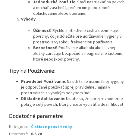
Jednoduché Použitie
: Stačí nastriekať na povrch
a nechať zaschnúť, pričom nie je potrebné
oplachovanie alebo utieranie.
Výhody
:
Účinnosť
: Rýchlo a efektívne čistí a dezinfikuje
povrchy, čo je dôležité pre udržiavanie hygieny v
prostredí s vysokou frekvenciou používania.
Bezpečnosť
: Používanie alkoholu ako hlavnej
zložky zaručuje bezpečné a neagresívne čistenie,
ktoré nepoškodí povrchy.
Tipy na Používanie:
Pravidelné Používanie
: Na udržanie maximálnej hygieny
je odporúčané používať sprej pravidelne, najmä v
prostrediach s vysokým pohybom ľudí.
Dôkladné Aplikovanie
: Uistite sa, že sprej rovnomerne
pokryje celý povrch, ktorý chcete vyčistiť a dezinfikovať.
Dodatočné parametre
Kategória
:
Čistiace prostriedky
Hmotnosť
:
0.5 kg