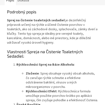
Popis
Diskusia
Podrobný popis
Sprej na čistenie toaletných sedadiel
je dezinfekčný
prípravok určený na rýchle a účinné čistenie povrchov v
toaletách, ako sú záchodové dosky, splachovače, zámky dverí a
kľučky. Tento typ spreja je ideálny pre verejné toalety,
kancelárie, domácnosti, alebo iné priestory, kde je dôležité
udržiavať vysokú úroveň hygieny.
Vlastnosti Spreja na Čistenie Toaletných
Sedadiel:
Rýchloschnúci Sprej na Báze Alkoholu
:
Zloženie
: Sprej obsahuje vysoký obsah alkoholu,
čo zaručuje rýchle schnutie a efektívne
odstránenie baktérií, vírusov a iných
mikroorganizmov z povrchu.
Rýchloschnúci Efekt
: Rýchloschnúca formula
umožňuje použitie povrchov krátko po aplikácii
spreja, čím zvyšuje pohodlie a efektívnosť čistenia.
Široké Použitie
: