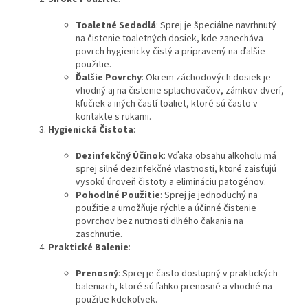
Toaletné Sedadlá
: Sprej je špeciálne navrhnutý
na čistenie toaletných dosiek, kde zanecháva
povrch hygienicky čistý a pripravený na ďalšie
použitie.
Ďalšie Povrchy
: Okrem záchodových dosiek je
vhodný aj na čistenie splachovačov, zámkov dverí,
kľučiek a iných častí toaliet, ktoré sú často v
kontakte s rukami.
Hygienická Čistota
:
Dezinfekčný Účinok
: Vďaka obsahu alkoholu má
sprej silné dezinfekčné vlastnosti, ktoré zaisťujú
vysokú úroveň čistoty a elimináciu patogénov.
Pohodlné Použitie
: Sprej je jednoduchý na
použitie a umožňuje rýchle a účinné čistenie
povrchov bez nutnosti dlhého čakania na
zaschnutie.
Praktické Balenie
:
Prenosný
: Sprej je často dostupný v praktických
baleniach, ktoré sú ľahko prenosné a vhodné na
použitie kdekoľvek.