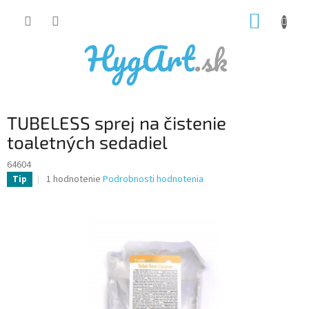
Prejsť
NÁKUP
na
obsah
KOŠÍK
TUBELESS sprej na čistenie
toaletných sedadiel
64604
Priemerné
1 hodnotenie
Podrobnosti hodnotenia
Tip
hodnotenie
produktu
je
5,0
z
5
hviezdičiek.