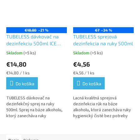
€18,80
–21 %
€7
–34 %
TUBELESS dávkovač na
TUBELESS sprejová
dezinfekciu 500ml ICE
dezinfekcia na ruky 500ml
BLUE
Skladom
(>5 ks)
Skladom
(>5 ks)
Priemerné
Priemerné
hodnotenie
hodnotenie
€14,80
€4,56
produktu
produktu
je
je
Jednotková
Jednotková
€14,80 / 1 ks
€4,56 / 1 ks
5,0
5,0
cena:
cena:
z
z
Do košíka
Do košíka
5
5
hviezdičiek.
hviezdičiek.
TUBELESS dávkovač na
Lacná kvalitná sprejová
dezinfekčný sprej na ruky
dezinfekcia rúk na báze
500ml. Sprej na báze alkoholu,
alkoholu, ktorá zanecháva ruky
ktorý zanecháva ruky
hygienický čisté bez potreby
hygienický čisté bez potreby
vody. Rýchlo schne a poskytuje
vody.
okamžitú ochranu pred šírením...