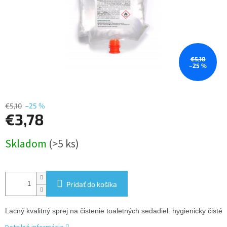
€5,10
–25 %
€5,10
–25 %
€3,78
Jednotková
Skladom
(>5 ks)
cena:
Pridať do košíka
Lacný kvalitný sprej na čistenie toaletných sedadiel. hygienicky čis