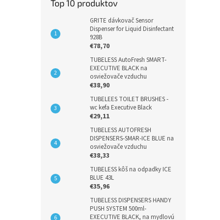
Top 10 produktov
GRITE dávkovač Sensor
Dispenser for Liquid Disinfectant
928B
€78,70
TUBELESS AutoFresh SMART-
EXECUTIVE BLACK na
osviežovače vzduchu
€38,90
TUBELEES TOILET BRUSHES -
wc kefa Executive Black
€29,11
TUBELESS AUTOFRESH
DISPENSERS-SMAR-ICE BLUE na
osviežovače vzduchu
€38,33
TUBELESS kôš na odpadky ICE
BLUE 43L
€35,96
TUBELESS DISPENSERS HANDY
PUSH SYSTEM 500ml-
EXECUTIVE BLACK, na mydlovú