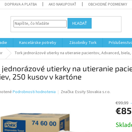
DOPRAVA A PLATBA
AKO NAKUPOVAŤ
OBCHODNÉ PODMIENKY
HĽADAŤ
adie
Kancelárske potreby
Zásobníky Tork
Príslušenstv
or
Tork jednorázové utierky na utieranie pacientov, Advanced, biela, 
 jednorázové utierky na utieranie paci
iev, 250 kusov v kartóne
né
notené
Podrobnosti hodnotenia
Značka:
Essity Slovakia s.r.o.
nie
u
€99,99
€85
Jednotk
Skla
cena:
iek.