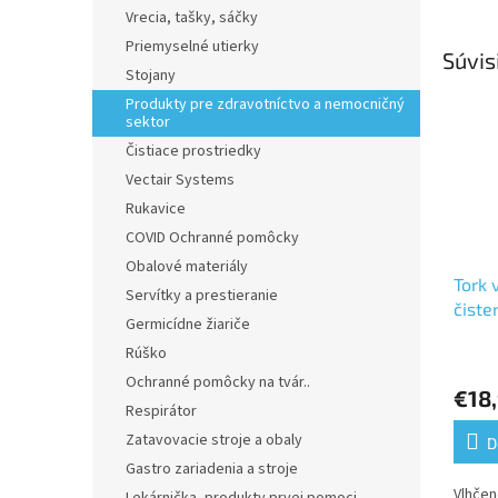
Vrecia, tašky, sáčky
Priemyselné utierky
Súvis
Stojany
Produkty pre zdravotníctvo a nemocničný
sektor
Čistiace prostriedky
Vectair Systems
Rukavice
COVID Ochranné pomôcky
Obalové materiály
Tork 
Servítky a prestieranie
čiste
Germicídne žiariče
vedie
Rúško
vrstv
kart
Ochranné pomôcky na tvár..
€18,
Respirátor
Zatavovacie stroje a obaly
D
Gastro zariadenia a stroje
Vlhčen