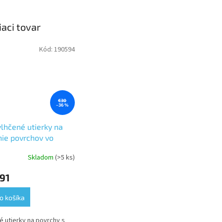
iaci tovar
Kód:
190594
€30
–36 %
vlhčené utierky na
nie povrchov vo
rku, Premium, 1
Skladom
(>5 ks)
a, dĺžka 16m, 4ks v
óne-W10
91
o košíka
é utierky na povrchy s