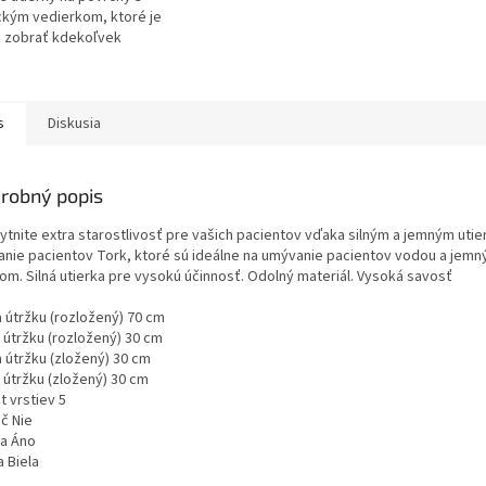
ckým vedierkom, ktoré je
 zobrať kdekoľvek
s
Diskusia
robný popis
ytnite extra starostlivosť pre vašich pacientov vďaka silným a jemným uti
ranie pacientov Tork, ktoré sú ideálne na umývanie pacientov vodou a jem
om. Silná utierka pre vysokú účinnosť. Odolný materiál. Vysoká savosť
a útržku (rozložený) 70 cm
 útržku (rozložený) 30 cm
a útržku (zložený) 30 cm
 útržku (zložený) 30 cm
t vrstiev 5
č Nie
a Áno
 Biela