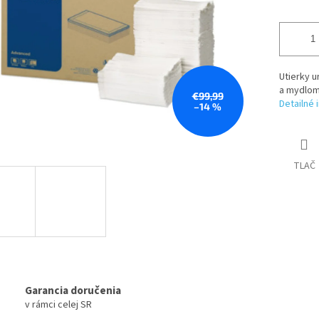
Utierky u
a mydlom
€99,99
Detailné 
–14 %
TLAČ
Garancia doručenia
v rámci celej SR