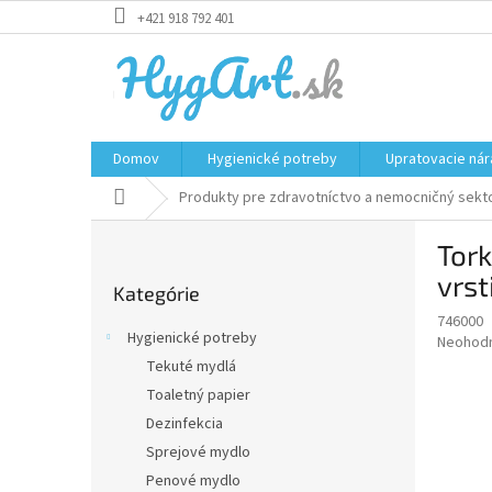
Prejsť
+421 918 792 401
na
obsah
Domov
Hygienické potreby
Upratovacie nár
Domov
Produkty pre zdravotníctvo a nemocničný sekt
B
Tork
o
Preskočiť
č
vrst
Kategórie
kategórie
n
746000
ý
Hygienické potreby
Priemer
Neohod
p
hodnote
Tekuté mydlá
a
produkt
Toaletný papier
n
je
e
Dezinfekcia
0,0
z
l
Sprejové mydlo
5
Penové mydlo
hviezdič