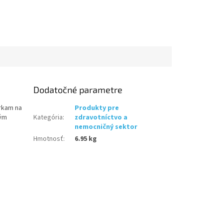
Dodatočné parametre
erkam na
Produkty pre
ným
Kategória
:
zdravotníctvo a
nemocničný sektor
Hmotnosť
:
6.95 kg