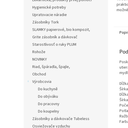
Lekárnička, produkty prvej pomoci
prakti
Hygienické potreby
možné
Upratovacie náradie
Zásobníky Tork
SLAMKY papierové, bio kompozit,
Popi
Grite zásobník a dávkovač
Starostlivosť o ruky PLUM
Pod
Rohože
NOVINKY
Posk
Riad, špáradla, špajle,
utie
mydl
Obchod
Výrobcovia
Dĺžk
Šírka
Do kuchyně
Dĺžk
Do obýváku
Šírka
Do pracovny
Poče
Potla
Do koupelny
Ražb
Zásobníky a dávkovače Tubeless
Farba
Osviežovače vzduchu