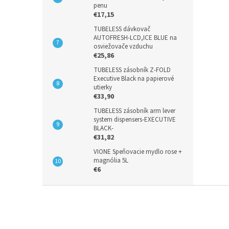
penu
€17,15
TUBELESS dávkovač
AUTOFRESH-LCD,ICE BLUE na
osviežovače vzduchu
€25,86
TUBELESS zásobník Z-FOLD
Executive Black na papierové
utierky
€33,90
TUBELESS zásobník arm lever
system dispensers-EXECUTIVE
BLACK-
€31,82
VIONE Speňovacie mydlo rose +
magnólia 5L
€6
Z
á
p
ä