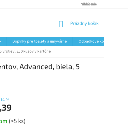
PODMIENKY OCHRANY OSOBNÝCH ÚDAJOV
Prihlásenie
FORMULÁR NA ODSTÚPENI
NÁKUPNÝ
Prázdny košík
KOŠÍK
o
Doplnky pre toalety a umyvárne
Odpadkové koše
Vrec
5 vrstiev, 250 kusov v kartóne
entov, Advanced, biela, 5
–14 %
,39
ová
dom
(>5 ks)